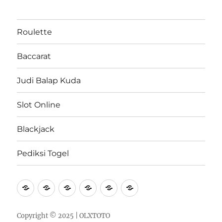
Roulette
Baccarat
Judi Balap Kuda
Slot Online
Blackjack
Pediksi Togel
Roulette
Baccarat
Judi
Slot
Blackjack
Pediksi
Balap
Online
Togel
Kuda
Copyright © 2025 |
OLXTOTO