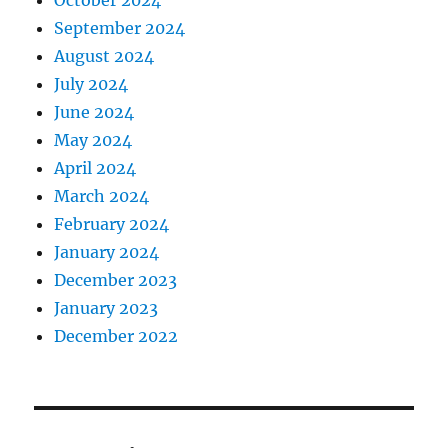
October 2024
September 2024
August 2024
July 2024
June 2024
May 2024
April 2024
March 2024
February 2024
January 2024
December 2023
January 2023
December 2022