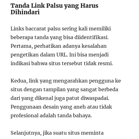
Tanda Link Palsu yang Harus
Dihindari
Links baccarat palsu sering kali memiliki
beberapa tanda yang bisa diidentifikasi.
Pertama, perhatikan adanya kesalahan
pengetikan dalam URL. Ini bisa menjadi
indikasi bahwa situs tersebut tidak resmi.
Kedua, link yang mengarahkan pengguna ke
situs dengan tampilan yang sangat berbeda
dari yang dikenal juga patut diwaspadai.
Penggunaan desain yang aneh atau tidak
profesional adalah tanda bahaya.
Selanjutnya, jika suatu situs meminta