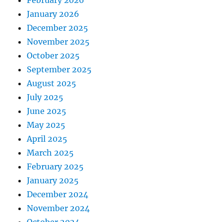
February 2026
January 2026
December 2025
November 2025
October 2025
September 2025
August 2025
July 2025
June 2025
May 2025
April 2025
March 2025
February 2025
January 2025
December 2024
November 2024