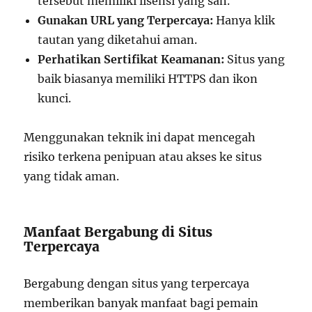
tersebut memiliki lisensi yang sah.
Gunakan URL yang Terpercaya:
Hanya klik
tautan yang diketahui aman.
Perhatikan Sertifikat Keamanan:
Situs yang
baik biasanya memiliki HTTPS dan ikon
kunci.
Menggunakan teknik ini dapat mencegah
risiko terkena penipuan atau akses ke situs
yang tidak aman.
Manfaat Bergabung di Situs
Terpercaya
Bergabung dengan situs yang terpercaya
memberikan banyak manfaat bagi pemain