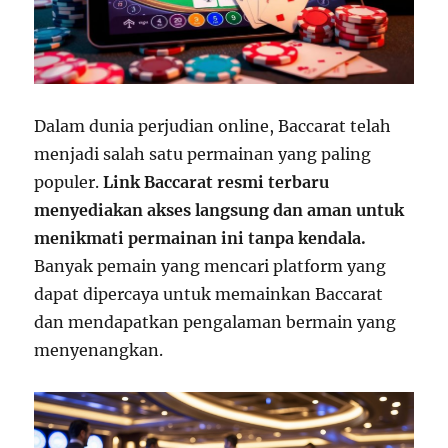
Dalam dunia perjudian online, Baccarat telah
menjadi salah satu permainan yang paling
populer.
Link Baccarat resmi terbaru
menyediakan akses langsung dan aman untuk
menikmati permainan ini tanpa kendala.
Banyak pemain yang mencari platform yang
dapat dipercaya untuk memainkan Baccarat
dan mendapatkan pengalaman bermain yang
menyenangkan.