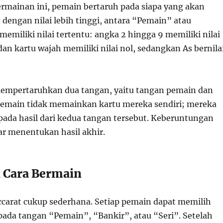
ermainan ini, pemain bertaruh pada siapa yang akan
dengan nilai lebih tinggi, antara “Pemain” atau
memiliki nilai tertentu: angka 2 hingga 9 memiliki nilai
an kartu wajah memiliki nilai nol, sedangkan As bernila
empertaruhkan dua tangan, yaitu tangan pemain dan
Pemain tidak memainkan kartu mereka sendiri; mereka
pada hasil dari kedua tangan tersebut. Keberuntungan
ar menentukan hasil akhir.
 Cara Bermain
ccarat cukup sederhana. Setiap pemain dapat memilih
pada tangan “Pemain”, “Bankir”, atau “Seri”. Setelah