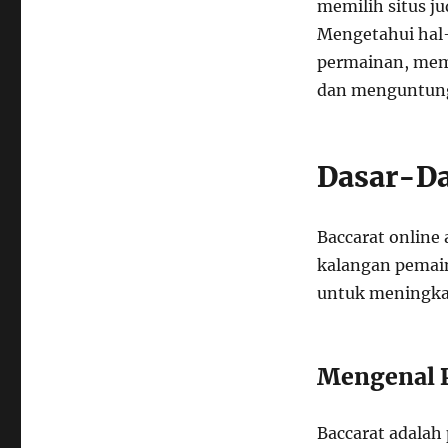
memilih situs ju
Mengetahui hal-
permainan, mem
dan menguntun
Dasar-Da
Baccarat online 
kalangan pemai
untuk meningka
Mengenal 
Baccarat adalah