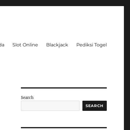
da
Slot Online
Blackjack
Pediksi Togel
Search
SEARCH