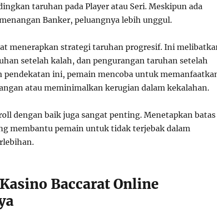
ndingkan taruhan pada Player atau Seri. Meskipun ada
menangan Banker, peluangnya lebih unggul.
at menerapkan strategi taruhan progresif. Ini melibatka
uhan setelah kalah, dan pengurangan taruhan setelah
 pendekatan ini, pemain mencoba untuk memanfaatka
angan atau meminimalkan kerugian dalam kekalahan.
oll dengan baik juga sangat penting. Menetapkan batas
ng membantu pemain untuk tidak terjebak dalam
rlebihan.
Kasino Baccarat Online
ya