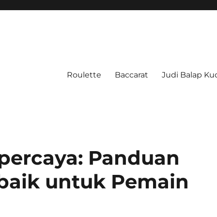
Roulette
Baccarat
Judi Balap Ku
rpercaya: Panduan
rbaik untuk Pemain