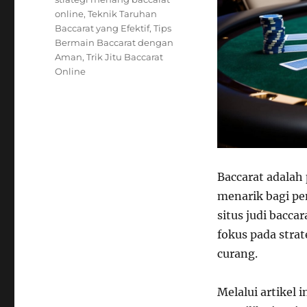
online
,
Teknik Taruhan
Baccarat yang Efektif
,
Tips
Bermain Baccarat dengan
Aman
,
Trik Jitu Baccarat
Online
Baccarat adalah
menarik bagi p
situs judi bacc
fokus pada stra
curang.
Melalui artikel