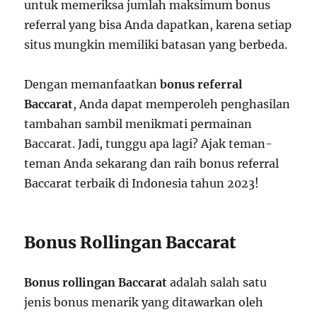
untuk memeriksa jumlah maksimum bonus
referral yang bisa Anda dapatkan, karena setiap
situs mungkin memiliki batasan yang berbeda.
Dengan memanfaatkan
bonus referral
Baccarat
, Anda dapat memperoleh penghasilan
tambahan sambil menikmati permainan
Baccarat. Jadi, tunggu apa lagi? Ajak teman-
teman Anda sekarang dan raih bonus referral
Baccarat terbaik di Indonesia tahun 2023!
Bonus Rollingan Baccarat
Bonus rollingan Baccarat
adalah salah satu
jenis bonus menarik yang ditawarkan oleh