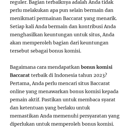
reguler. Bagian terbaiknya adalah Anda tidak
perlu melakukan apa pun selain bermain dan
menikmati permainan Baccarat yang menarik.
Setiap kali Anda bermain dan kontribusi Anda
menghasilkan keuntungan untuk situs, Anda
akan memperoleh bagian dari keuntungan
tersebut sebagai bonus komisi.
Bagaimana cara mendapatkan
bonus komisi
Baccarat
terbaik di Indonesia tahun 2023?
Pertama, Anda perlu mencari situs Baccarat
online yang menawarkan bonus komisi kepada
pemain aktif. Pastikan untuk membaca syarat
dan ketentuan yang berlaku untuk
memastikan Anda memenuhi persyaratan yang
diperlukan untuk memperoleh bonus komisi.