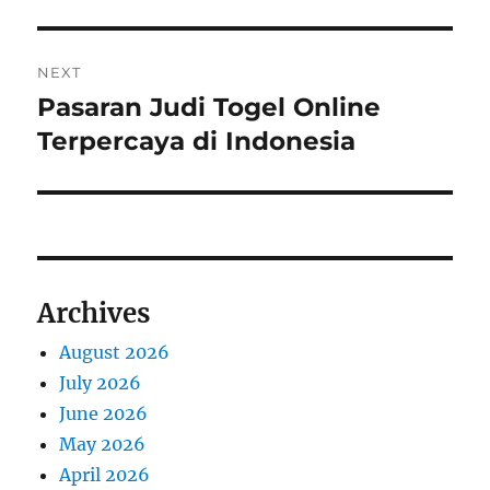
e
t
v
i
n
NEXT
o
Pasaran Judi Togel Online
N
a
u
e
Terpercaya di Indonesia
s
v
x
p
t
i
o
p
s
g
o
t
s
a
Archives
:
t
t
:
August 2026
July 2026
i
June 2026
o
May 2026
April 2026
n