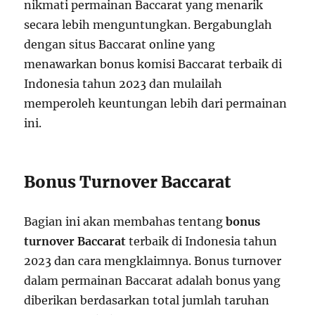
nikmati permainan Baccarat yang menarik
secara lebih menguntungkan. Bergabunglah
dengan situs Baccarat online yang
menawarkan bonus komisi Baccarat terbaik di
Indonesia tahun 2023 dan mulailah
memperoleh keuntungan lebih dari permainan
ini.
Bonus Turnover Baccarat
Bagian ini akan membahas tentang
bonus
turnover Baccarat
terbaik di Indonesia tahun
2023 dan cara mengklaimnya. Bonus turnover
dalam permainan Baccarat adalah bonus yang
diberikan berdasarkan total jumlah taruhan