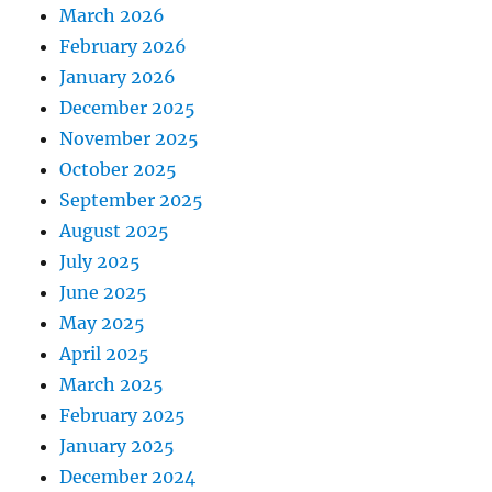
March 2026
February 2026
January 2026
December 2025
November 2025
October 2025
September 2025
August 2025
July 2025
June 2025
May 2025
April 2025
March 2025
February 2025
January 2025
December 2024