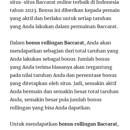
situs-situs Baccarat online terbaik di Indonesia
tahun 2023. Bonus ini diberikan kepada pemain
yang aktif dan berlaku untuk setiap taruhan
yang Anda lakukan dalam permainan Baccarat.
Dalam
bonus rollingan Baccarat
, Anda akan
mendapatkan sebagian dari total taruhan yang
Anda lakukan sebagai bonus. Jumlah bonus
yang Anda terima biasanya akan tergantung
pada nilai taruhan Anda dan persentase bonus
yang ditetapkan oleh situs. Jadi, semakin aktif
Anda bermain dan semakin besar total taruhan
Anda, semakin besar pula jumlah bonus
rollingan yang bisa Anda dapatkan.
Untuk mendapatkan
bonus rollingan Baccarat
,