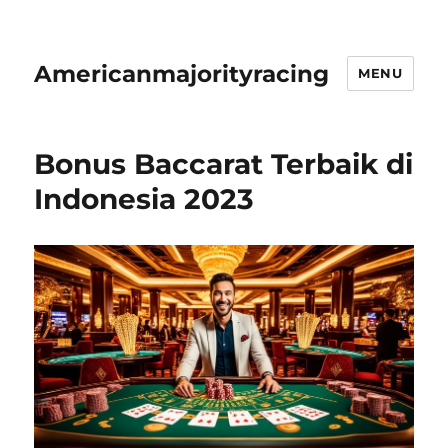
Americanmajorityracing
MENU
Bonus Baccarat Terbaik di
Indonesia 2023