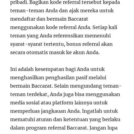
pribadi. Bagikan kode referral tersebut kepada
teman-teman Anda dan ajak mereka untuk
mendaftar dan bermain Baccarat
menggunakan kode referral Anda. Setiap kali
teman yang Anda referensikan memenuhi
syarat-syarat tertentu, bonus referral akan
secara otomatis masuk ke akun Anda.
Ini adalah kesempatan bagi Anda untuk
menghasilkan penghasilan pasif melalui
bermain Baccarat. Selain mengundang teman-
teman terdekat, Anda juga bisa menggunakan
media sosial atau platform lainnya untuk
memperluas jangkauan Anda. Ingatlah untuk
mematuhi aturan dan ketentuan yang berlaku
dalam program referral Baccarat. Jangan lupa