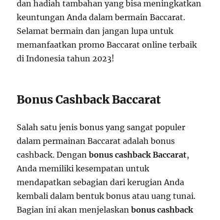
dan hadiah tambahan yang bisa meningkatkan
keuntungan Anda dalam bermain Baccarat.
Selamat bermain dan jangan lupa untuk
memanfaatkan promo Baccarat online terbaik
di Indonesia tahun 2023!
Bonus Cashback Baccarat
Salah satu jenis bonus yang sangat populer
dalam permainan Baccarat adalah bonus
cashback. Dengan
bonus cashback Baccarat
,
Anda memiliki kesempatan untuk
mendapatkan sebagian dari kerugian Anda
kembali dalam bentuk bonus atau uang tunai.
Bagian ini akan menjelaskan
bonus cashback