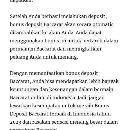
Setelah Anda berhasil melakukan deposit,
bonus deposit Baccarat akan secara otomatis
ditambahkan ke akun Anda. Anda dapat
menggunakan bonus ini untuk bertaruh dalam
permainan Baccarat dan meningkatkan
peluang Anda untuk menang.
Dengan memanfaatkan bonus deposit
Baccarat, Anda bisa mendapatkan lebih banyak
keuntungan dan kesenangan dalam bermain
Baccarat online di Indonesia. Jadi, jangan
lewatkan kesempatan untuk meraih Bonus
Deposit Baccarat terbaik di Indonesia tahun
2023 dan rasakan sensasi menang besar dalam
permainan Baccarat!