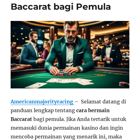
e
Baccarat bagi Pemula
s
Americanmajorityracing
– Selamat datang di
panduan lengkap tentang
cara bermain
Baccarat
bagi pemula. Jika Anda tertarik untuk
memasuki dunia permainan kasino dan ingin
mencoba permainan yang menarik ini, maka