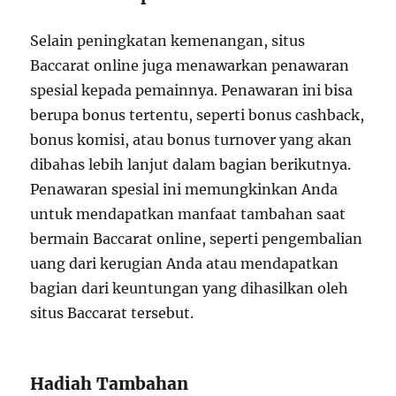
Selain peningkatan kemenangan, situs
Baccarat online juga menawarkan penawaran
spesial kepada pemainnya. Penawaran ini bisa
berupa bonus tertentu, seperti bonus cashback,
bonus komisi, atau bonus turnover yang akan
dibahas lebih lanjut dalam bagian berikutnya.
Penawaran spesial ini memungkinkan Anda
untuk mendapatkan manfaat tambahan saat
bermain Baccarat online, seperti pengembalian
uang dari kerugian Anda atau mendapatkan
bagian dari keuntungan yang dihasilkan oleh
situs Baccarat tersebut.
Hadiah Tambahan