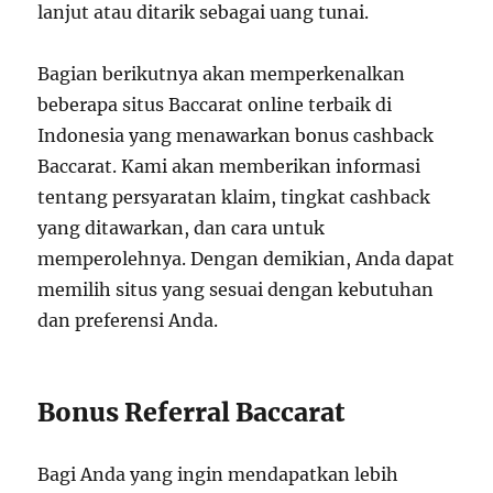
lanjut atau ditarik sebagai uang tunai.
Bagian berikutnya akan memperkenalkan
beberapa situs Baccarat online terbaik di
Indonesia yang menawarkan bonus cashback
Baccarat. Kami akan memberikan informasi
tentang persyaratan klaim, tingkat cashback
yang ditawarkan, dan cara untuk
memperolehnya. Dengan demikian, Anda dapat
memilih situs yang sesuai dengan kebutuhan
dan preferensi Anda.
Bonus Referral Baccarat
Bagi Anda yang ingin mendapatkan lebih