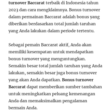
turnover Baccarat
terbaik di Indonesia tahun
2023 dan cara mengklaimnya. Bonus turnover
dalam permainan Baccarat adalah bonus yang
diberikan berdasarkan total jumlah taruhan
yang Anda lakukan dalam periode tertentu.
Sebagai pemain Baccarat aktif, Anda akan
memiliki kesempatan untuk mendapatkan
bonus turnover yang menguntungkan.
Semakin besar total jumlah taruhan yang Anda
lakukan, semakin besar juga bonus turnover
yang akan Anda dapatkan.
Bonus turnover
Baccarat
dapat memberikan sumber tambahan
untuk meningkatkan peluang kemenangan
Anda dan memaksimalkan pengalaman
bermain Anda.