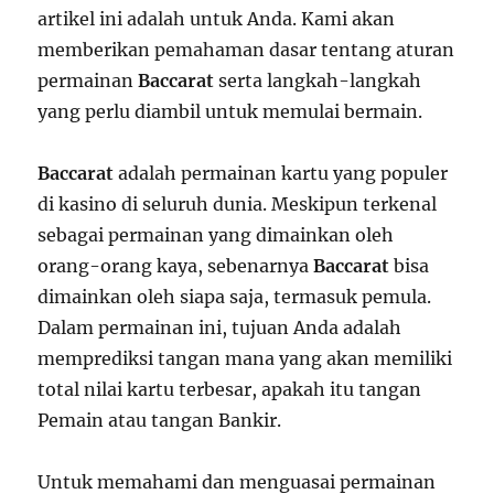
artikel ini adalah untuk Anda. Kami akan
memberikan pemahaman dasar tentang aturan
permainan
Baccarat
serta langkah-langkah
yang perlu diambil untuk memulai bermain.
Baccarat
adalah permainan kartu yang populer
di kasino di seluruh dunia. Meskipun terkenal
sebagai permainan yang dimainkan oleh
orang-orang kaya, sebenarnya
Baccarat
bisa
dimainkan oleh siapa saja, termasuk pemula.
Dalam permainan ini, tujuan Anda adalah
memprediksi tangan mana yang akan memiliki
total nilai kartu terbesar, apakah itu tangan
Pemain atau tangan Bankir.
Untuk memahami dan menguasai permainan