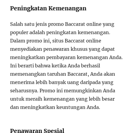
Peningkatan Kemenangan
Salah satu jenis promo Baccarat online yang
populer adalah peningkatan kemenangan.
Dalam promo ini, situs Baccarat online
menyediakan penawaran khusus yang dapat
meningkatkan pembayaran kemenangan Anda.
Ini berarti bahwa ketika Anda berhasil
memenangkan taruhan Baccarat, Anda akan
menerima lebih banyak uang daripada yang
seharusnya. Promo ini memungkinkan Anda
untuk meraih kemenangan yang lebih besar
dan meningkatkan keuntungan Anda.
Penawaran Spesial