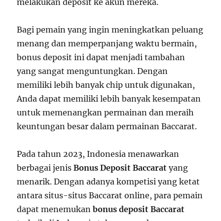
melakukan deposit ke akun mereka.
Bagi pemain yang ingin meningkatkan peluang
menang dan memperpanjang waktu bermain,
bonus deposit ini dapat menjadi tambahan
yang sangat menguntungkan. Dengan
memiliki lebih banyak chip untuk digunakan,
Anda dapat memiliki lebih banyak kesempatan
untuk memenangkan permainan dan meraih
keuntungan besar dalam permainan Baccarat.
Pada tahun 2023, Indonesia menawarkan
berbagai jenis
Bonus Deposit Baccarat
yang
menarik. Dengan adanya kompetisi yang ketat
antara situs-situs Baccarat online, para pemain
dapat menemukan
bonus deposit Baccarat