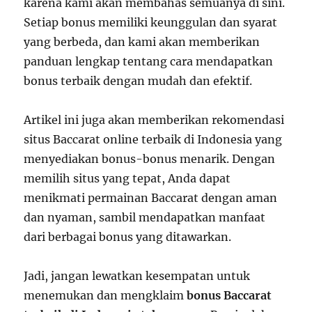
karena kami akan membahas semuanya di sini.
Setiap bonus memiliki keunggulan dan syarat
yang berbeda, dan kami akan memberikan
panduan lengkap tentang cara mendapatkan
bonus terbaik dengan mudah dan efektif.
Artikel ini juga akan memberikan rekomendasi
situs Baccarat online terbaik di Indonesia yang
menyediakan bonus-bonus menarik. Dengan
memilih situs yang tepat, Anda dapat
menikmati permainan Baccarat dengan aman
dan nyaman, sambil mendapatkan manfaat
dari berbagai bonus yang ditawarkan.
Jadi, jangan lewatkan kesempatan untuk
menemukan dan mengklaim
bonus Baccarat