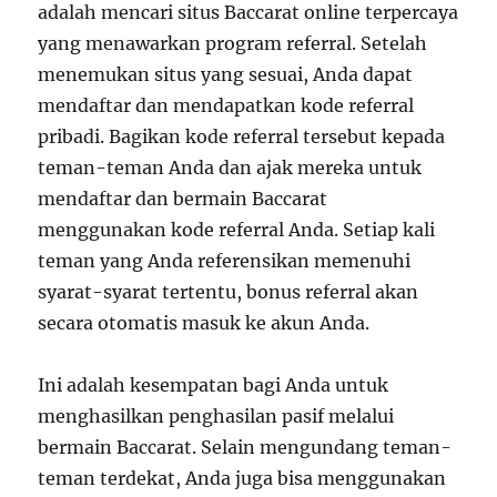
adalah mencari situs Baccarat online terpercaya
yang menawarkan program referral. Setelah
menemukan situs yang sesuai, Anda dapat
mendaftar dan mendapatkan kode referral
pribadi. Bagikan kode referral tersebut kepada
teman-teman Anda dan ajak mereka untuk
mendaftar dan bermain Baccarat
menggunakan kode referral Anda. Setiap kali
teman yang Anda referensikan memenuhi
syarat-syarat tertentu, bonus referral akan
secara otomatis masuk ke akun Anda.
Ini adalah kesempatan bagi Anda untuk
menghasilkan penghasilan pasif melalui
bermain Baccarat. Selain mengundang teman-
teman terdekat, Anda juga bisa menggunakan