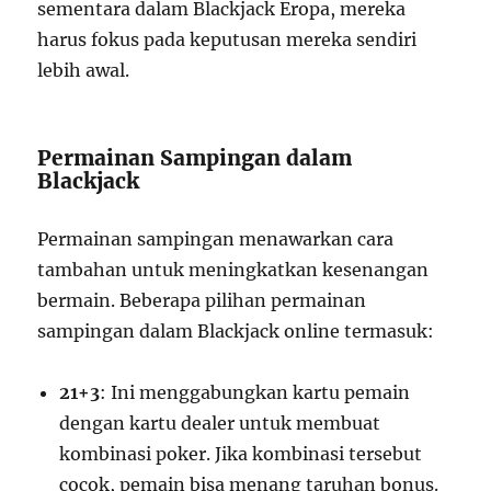
sementara dalam Blackjack Eropa, mereka
harus fokus pada keputusan mereka sendiri
lebih awal.
Permainan Sampingan dalam
Blackjack
Permainan sampingan menawarkan cara
tambahan untuk meningkatkan kesenangan
bermain. Beberapa pilihan permainan
sampingan dalam Blackjack online termasuk:
21+3
: Ini menggabungkan kartu pemain
dengan kartu dealer untuk membuat
kombinasi poker. Jika kombinasi tersebut
cocok, pemain bisa menang taruhan bonus.