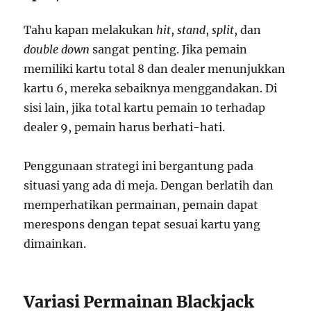
Tahu kapan melakukan
hit
,
stand
,
split
, dan
double down
sangat penting. Jika pemain
memiliki kartu total 8 dan dealer menunjukkan
kartu 6, mereka sebaiknya menggandakan. Di
sisi lain, jika total kartu pemain 10 terhadap
dealer 9, pemain harus berhati-hati.
Penggunaan strategi ini bergantung pada
situasi yang ada di meja. Dengan berlatih dan
memperhatikan permainan, pemain dapat
merespons dengan tepat sesuai kartu yang
dimainkan.
Variasi Permainan Blackjack