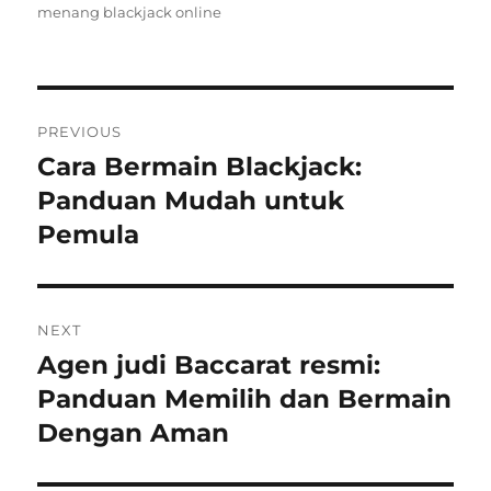
r
d
o
menang blackjack online
o
r
n
i
e
s
P
PREVIOUS
o
Cara Bermain Blackjack:
P
r
Panduan Mudah untuk
s
e
Pemula
t
v
i
n
o
NEXT
a
u
Agen judi Baccarat resmi:
N
s
v
e
Panduan Memilih dan Bermain
p
x
i
Dengan Aman
o
t
s
g
p