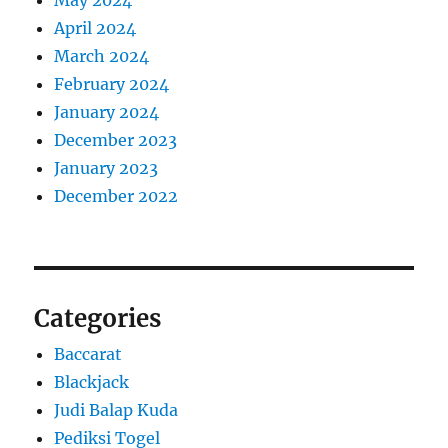
May 2024
April 2024
March 2024
February 2024
January 2024
December 2023
January 2023
December 2022
Categories
Baccarat
Blackjack
Judi Balap Kuda
Pediksi Togel