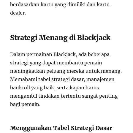
berdasarkan kartu yang dimiliki dan kartu
dealer.
Strategi Menang di Blackjack
Dalam permainan Blackjack, ada beberapa
strategi yang dapat membantu pemain
meningkatkan peluang mereka untuk menang.
Memahami tabel strategi dasar, manajemen
bankroll yang baik, serta kapan harus
mengambil tindakan tertentu sangat penting
bagi pemain.
Menggunakan Tabel Strategi Dasar