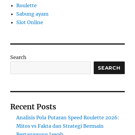
Roulette
Sabung ayam
Slot Online
Search
SEARCH
Recent Posts
Analisis Pola Putaran Speed Roulette 2026:
Mitos vs Fakta dan Strategi Bermain
Bertanggung Jawab