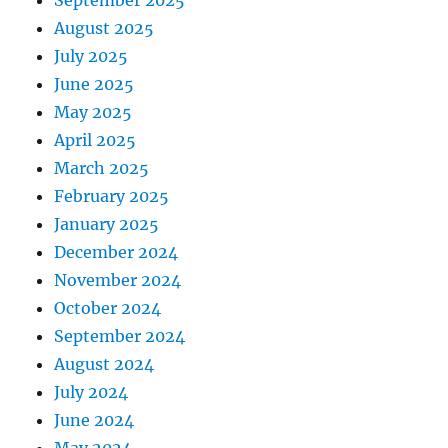
September 2025
August 2025
July 2025
June 2025
May 2025
April 2025
March 2025
February 2025
January 2025
December 2024
November 2024
October 2024
September 2024
August 2024
July 2024
June 2024