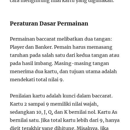
cara menghitung nilai kartu yang digunakan.
Peraturan Dasar Permainan
Permainan baccarat melibatkan dua tangan:
Player dan Banker. Pemain harus memasang
taruhan pada salah satu dari kedua tangan atau
pada hasil imbang. Masing-masing tangan
menerima dua kartu, dan tujuan utama adalah
mendekati total nilai 9.
Penilaian kartu adalah kunci dalam baccarat.
Kartu 2 sampai 9 memiliki nilai wajah,
sedangkan 10, J, Q, dan K bernilai nol. Kartu As
bernilai satu. Jika total kartu lebih dari 9, hanya
digit terakhir yang dihitung. Misalnya, jika