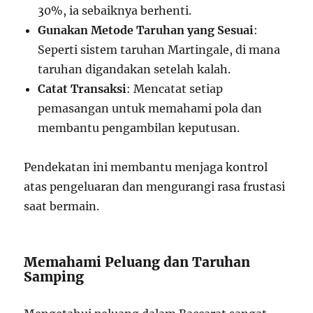
30%, ia sebaiknya berhenti.
Gunakan Metode Taruhan yang Sesuai
:
Seperti sistem taruhan Martingale, di mana
taruhan digandakan setelah kalah.
Catat Transaksi
: Mencatat setiap
pemasangan untuk memahami pola dan
membantu pengambilan keputusan.
Pendekatan ini membantu menjaga kontrol
atas pengeluaran dan mengurangi rasa frustasi
saat bermain.
Memahami Peluang dan Taruhan
Samping