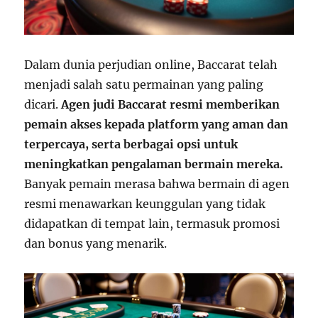
Dalam dunia perjudian online, Baccarat telah
menjadi salah satu permainan yang paling
dicari.
Agen judi Baccarat resmi memberikan
pemain akses kepada platform yang aman dan
terpercaya, serta berbagai opsi untuk
meningkatkan pengalaman bermain mereka.
Banyak pemain merasa bahwa bermain di agen
resmi menawarkan keunggulan yang tidak
didapatkan di tempat lain, termasuk promosi
dan bonus yang menarik.