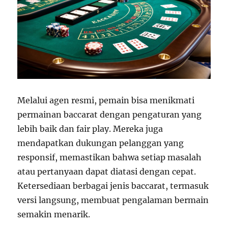
Melalui agen resmi, pemain bisa menikmati
permainan baccarat dengan pengaturan yang
lebih baik dan fair play. Mereka juga
mendapatkan dukungan pelanggan yang
responsif, memastikan bahwa setiap masalah
atau pertanyaan dapat diatasi dengan cepat.
Ketersediaan berbagai jenis baccarat, termasuk
versi langsung, membuat pengalaman bermain
semakin menarik.