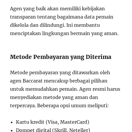
Agen yang baik akan memiliki kebijakan
transparan tentang bagaimana data pemain
dikelola dan dilindungi. Ini membantu
menciptakan lingkungan bermain yang aman.
Metode Pembayaran yang Diterima
Metode pembayaran yang ditawarkan oleh
agen Baccarat mencakup berbagai pilihan
untuk memudahkan pemain. Agen resmi harus
menyediakan metode yang aman dan
terpercaya. Beberapa opsi umum meliputi:
Kartu kredit (Visa, MasterCard)
Dompet digital (Skrill, Neteller)