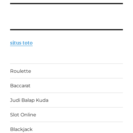
situs toto
Roulette
Baccarat
Judi Balap Kuda
Slot Online
Blackjack