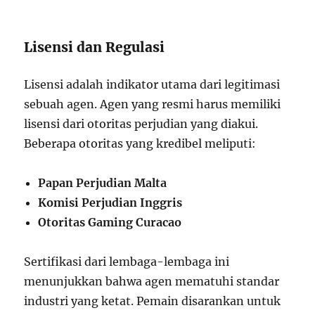
Lisensi dan Regulasi
Lisensi adalah indikator utama dari legitimasi
sebuah agen. Agen yang resmi harus memiliki
lisensi dari otoritas perjudian yang diakui.
Beberapa otoritas yang kredibel meliputi:
Papan Perjudian Malta
Komisi Perjudian Inggris
Otoritas Gaming Curacao
Sertifikasi dari lembaga-lembaga ini
menunjukkan bahwa agen mematuhi standar
industri yang ketat. Pemain disarankan untuk