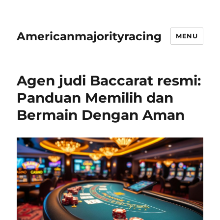
Americanmajorityracing
MENU
Agen judi Baccarat resmi:
Panduan Memilih dan
Bermain Dengan Aman