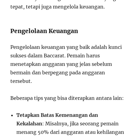
tepat, tetapi juga mengelola keuangan.
Pengelolaan Keuangan
Pengelolaan keuangan yang baik adalah kunci
sukses dalam Baccarat. Pemain harus
menetapkan anggaran yang jelas sebelum
bermain dan berpegang pada anggaran
tersebut.
Beberapa tips yang bisa diterapkan antara lain:
Tetapkan Batas Kemenangan dan
Kekalahan
: Misalnya, jika seorang pemain
menang 50% dari anggaran atau kehilangan