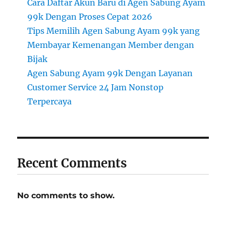
Cara Daftar Akun Baru di Agen Sabung Ayam
99k Dengan Proses Cepat 2026
Tips Memilih Agen Sabung Ayam 99k yang
Membayar Kemenangan Member dengan
Bijak
Agen Sabung Ayam 99k Dengan Layanan
Customer Service 24 Jam Nonstop
Terpercaya
Recent Comments
No comments to show.