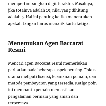
mempertimbangkan digit terakhir. Misalnya,
jika totalnya adalah 15, nilai yang dihitung
adalah 5. Hal ini penting ketika menentukan
apakah tangan harus menarik kartu ketiga.
Menemukan Agen Baccarat
Resmi
Mencari agen Baccarat resmi memerlukan
perhatian pada beberapa aspek penting. Fokus
utama meliputi lisensi, keamanan pemain, dan
metode pembayaran yang tersedia. Ketiga poin
ini membantu pemain memastikan
pengalaman bermain yang aman dan
terpercaya.