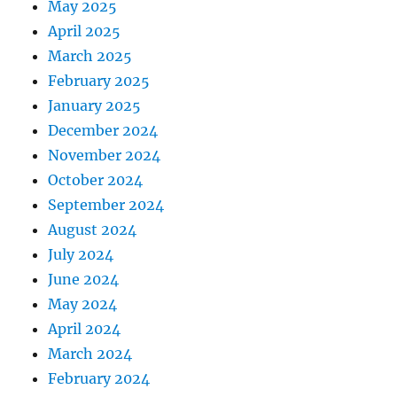
May 2025
April 2025
March 2025
February 2025
January 2025
December 2024
November 2024
October 2024
September 2024
August 2024
July 2024
June 2024
May 2024
April 2024
March 2024
February 2024