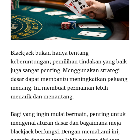
Blackjack bukan hanya tentang
keberuntungan; pemilihan tindakan yang baik
juga sangat penting. Menggunakan strategi
dasar dapat membantu meningkatkan peluang
menang. Ini membuat permainan lebih
menarik dan menantang.
Bagi yang ingin mulai bermain, penting untuk
mengenal aturan dasar dan bagaimana meja
blackjack berfungsi. Dengan memahami ini,