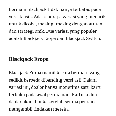
Bermain blackjack tidak hanya terbatas pada
versi klasik. Ada beberapa variasi yang menarik
untuk dicoba, masing-masing dengan aturan
dan strategi unik. Dua variasi yang populer
adalah Blackjack Eropa dan Blackjack Switch.
Blackjack Eropa
Blackjack Eropa memiliki cara bermain yang
sedikit berbeda dibanding versi asli. Dalam
variasi ini, dealer hanya menerima satu kartu
terbuka pada awal permainan. Kartu kedua
dealer akan dibuka setelah semua pemain
mengambil tindakan mereka.