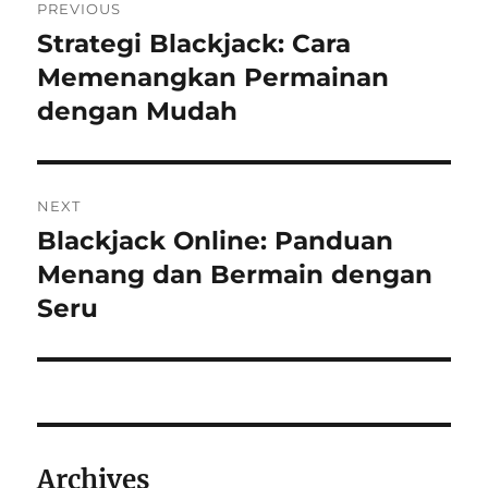
PREVIOUS
o
Strategi Blackjack: Cara
P
r
Memenangkan Permainan
s
e
dengan Mudah
t
v
i
n
o
NEXT
a
u
Blackjack Online: Panduan
N
s
v
e
Menang dan Bermain dengan
p
x
i
Seru
o
t
s
g
p
t
o
a
:
s
t
t
Archives
: