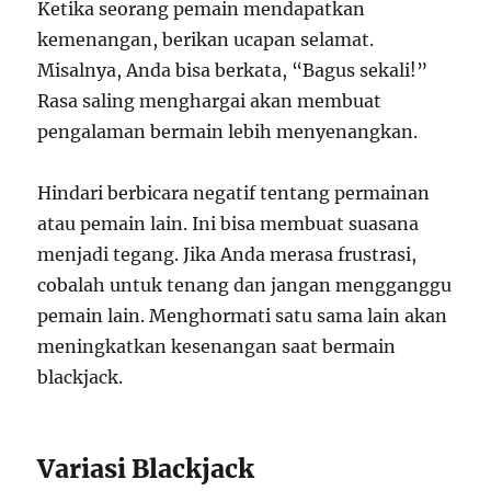
Ketika seorang pemain mendapatkan
kemenangan, berikan ucapan selamat.
Misalnya, Anda bisa berkata, “Bagus sekali!”
Rasa saling menghargai akan membuat
pengalaman bermain lebih menyenangkan.
Hindari berbicara negatif tentang permainan
atau pemain lain. Ini bisa membuat suasana
menjadi tegang. Jika Anda merasa frustrasi,
cobalah untuk tenang dan jangan mengganggu
pemain lain. Menghormati satu sama lain akan
meningkatkan kesenangan saat bermain
blackjack.
Variasi Blackjack