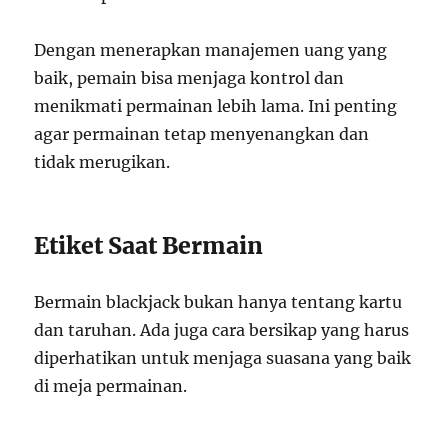
Dengan menerapkan manajemen uang yang
baik, pemain bisa menjaga kontrol dan
menikmati permainan lebih lama. Ini penting
agar permainan tetap menyenangkan dan
tidak merugikan.
Etiket Saat Bermain
Bermain blackjack bukan hanya tentang kartu
dan taruhan. Ada juga cara bersikap yang harus
diperhatikan untuk menjaga suasana yang baik
di meja permainan.