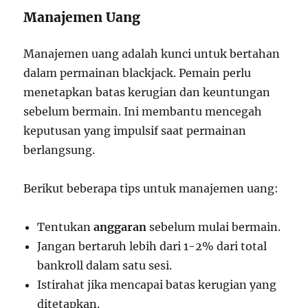
Manajemen Uang
Manajemen uang adalah kunci untuk bertahan
dalam permainan blackjack. Pemain perlu
menetapkan batas kerugian dan keuntungan
sebelum bermain. Ini membantu mencegah
keputusan yang impulsif saat permainan
berlangsung.
Berikut beberapa tips untuk manajemen uang:
Tentukan
anggaran
sebelum mulai bermain.
Jangan bertaruh lebih dari 1-2% dari total
bankroll dalam satu sesi.
Istirahat jika mencapai batas kerugian yang
ditetapkan.