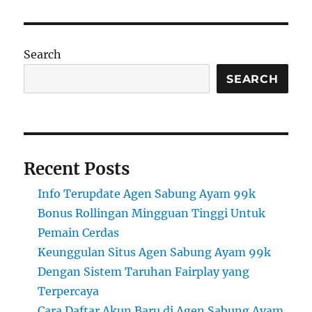
Search
SEARCH
Recent Posts
Info Terupdate Agen Sabung Ayam 99k
Bonus Rollingan Mingguan Tinggi Untuk
Pemain Cerdas
Keunggulan Situs Agen Sabung Ayam 99k
Dengan Sistem Taruhan Fairplay yang
Terpercaya
Cara Daftar Akun Baru di Agen Sabung Ayam