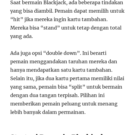
Saat bermain Blackjack, ada beberapa tindakan
yang bisa diambil. Pemain dapat memilih untuk
“hit” jika mereka ingin kartu tambahan.
Mereka bisa “stand” untuk tetap dengan total
yang ada.
Ada juga opsi “double down”. Ini berarti
pemain menggandakan taruhan mereka dan
hanya mendapatkan satu kartu tambahan.
Selain itu, jika dua kartu pertama memiliki nilai
yang sama, pemain bisa “split” untuk bermain
dengan dua tangan terpisah. Pilihan ini
memberikan pemain peluang untuk menang
lebih banyak dalam permainan.