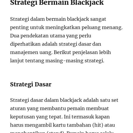
Strategi Bermain Blackjack
Strategi dalam bermain blackjack sangat
penting untuk meningkatkan peluang menang.
Dua pendekatan utama yang perlu
diperhatikan adalah strategi dasar dan
manajemen uang. Berikut penjelasan lebih
lanjut tentang masing-masing strategi.
Strategi Dasar
Strategi dasar dalam blackjack adalah satu set
aturan yang membantu pemain membuat
keputusan yang tepat. Ini termasuk kapan
harus mengambil kartu tambahan (hit) atau