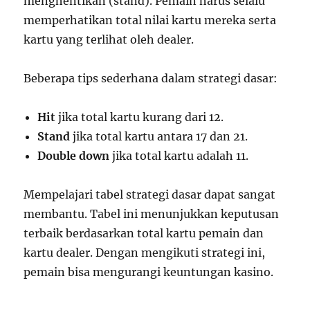
menghentikan (stand). Pemain harus selalu
memperhatikan total nilai kartu mereka serta
kartu yang terlihat oleh dealer.
Beberapa tips sederhana dalam strategi dasar:
Hit
jika total kartu kurang dari 12.
Stand
jika total kartu antara 17 dan 21.
Double down
jika total kartu adalah 11.
Mempelajari tabel strategi dasar dapat sangat
membantu. Tabel ini menunjukkan keputusan
terbaik berdasarkan total kartu pemain dan
kartu dealer. Dengan mengikuti strategi ini,
pemain bisa mengurangi keuntungan kasino.