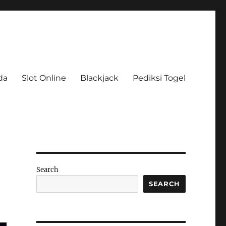
da
Slot Online
Blackjack
Pediksi Togel
n
Search
SEARCH