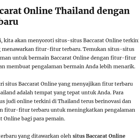
ccarat Online Thailand dengan
rbaru
, kita akan menyoroti situs-situs Baccarat Online terkin
g menawarkan fitur-fitur terbaru. Temukan situs-situs
aman untuk bermain Baccarat Online dengan fitur-fitur
kan membuat pengalaman bermain Anda lebih menarik.
i situs Baccarat Online yang menyajikan fitur terbaru
ailand adalah tempat yang tepat untuk Anda. Para
 judi online terkini di Thailand terus berinovasi dan
 fitur-fitur terbaru untuk meningkatkan pengalaman
t Online bagi para pemain.
 terbaru yang ditawarkan oleh
situs Baccarat Online