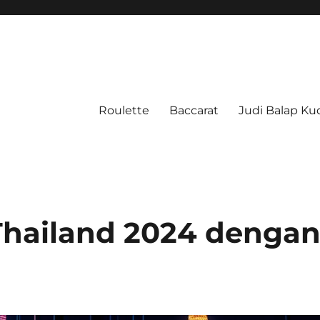
Roulette
Baccarat
Judi Balap Ku
Thailand 2024 denga