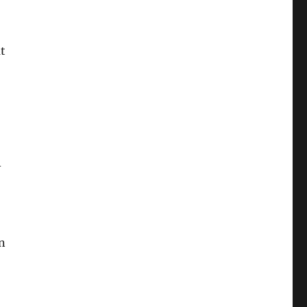
t
-
n