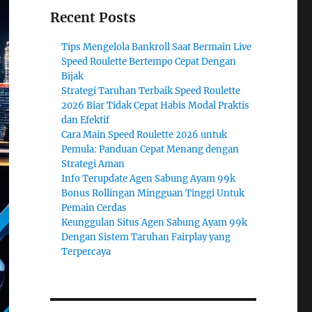
Recent Posts
Tips Mengelola Bankroll Saat Bermain Live
Speed Roulette Bertempo Cepat Dengan
Bijak
Strategi Taruhan Terbaik Speed Roulette
2026 Biar Tidak Cepat Habis Modal Praktis
dan Efektif
Cara Main Speed Roulette 2026 untuk
Pemula: Panduan Cepat Menang dengan
Strategi Aman
Info Terupdate Agen Sabung Ayam 99k
Bonus Rollingan Mingguan Tinggi Untuk
Pemain Cerdas
Keunggulan Situs Agen Sabung Ayam 99k
Dengan Sistem Taruhan Fairplay yang
Terpercaya