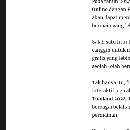
Pada tahun 2024
Online
dengan F
akan dapat meni
bermain yang le
Salah satu fitu
canggih untuk m
grafis yang lebi
seolah-olah ber
Tak hanya itu, f
interaktif juga
Thailand 2024
.
berbagai belaha
permainan.