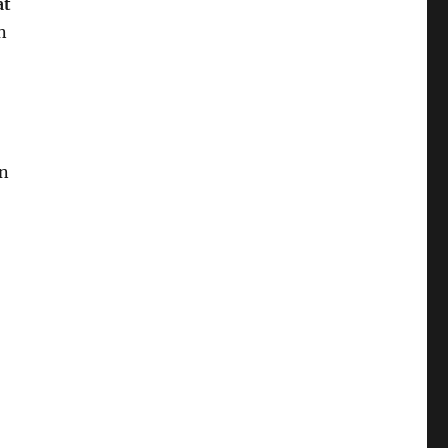
at
n
an