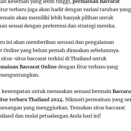
n keseruan yang lebih tinggi,
permainan Baccarat
tur terbaru juga akan hadir dengan variasi taruhan yang
Pemain akan memiliki lebih banyak pilihan untuk
n sesuai dengan preferensi dan strategi mereka.
baru ini akan memberikan sensasi dan pengalaman
t Online yang belum pernah dirasakan sebelumnya.
situs-situs baccarat terkini di Thailand untuk
rmainan Baccarat Online
dengan fitur terbaru yang
 menguntungkan.
n kesempatan untuk merasakan sensasi bermain
Baccara
itur terbaru Thailand 2024
. Nikmati permainan yang se
menangan yang menggiurkan. Temukan situs baccarat
ailand dan mulai petualangan Anda hari ini!