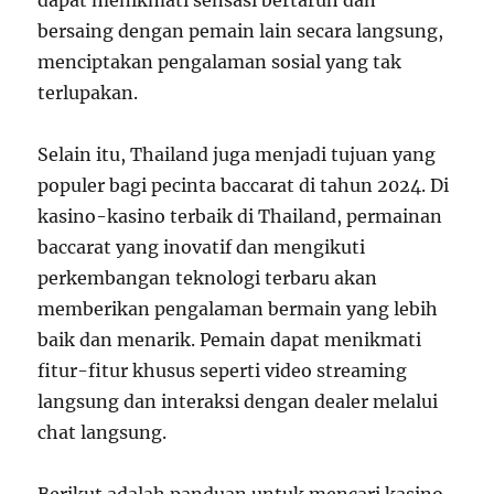
bersaing dengan pemain lain secara langsung,
menciptakan pengalaman sosial yang tak
terlupakan.
Selain itu, Thailand juga menjadi tujuan yang
populer bagi pecinta baccarat di tahun 2024. Di
kasino-kasino terbaik di Thailand, permainan
baccarat yang inovatif dan mengikuti
perkembangan teknologi terbaru akan
memberikan pengalaman bermain yang lebih
baik dan menarik. Pemain dapat menikmati
fitur-fitur khusus seperti video streaming
langsung dan interaksi dengan dealer melalui
chat langsung.
Berikut adalah panduan untuk mencari kasino