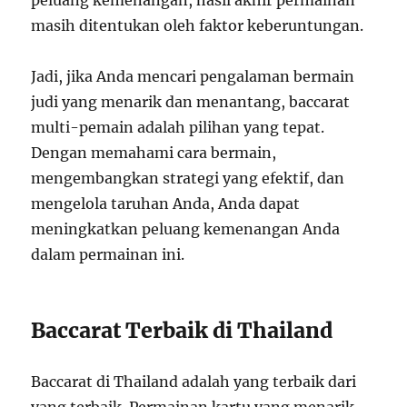
masih ditentukan oleh faktor keberuntungan.
Jadi, jika Anda mencari pengalaman bermain
judi yang menarik dan menantang, baccarat
multi-pemain adalah pilihan yang tepat.
Dengan memahami cara bermain,
mengembangkan strategi yang efektif, dan
mengelola taruhan Anda, Anda dapat
meningkatkan peluang kemenangan Anda
dalam permainan ini.
Baccarat Terbaik di Thailand
Baccarat di Thailand adalah yang terbaik dari
yang terbaik. Permainan kartu yang menarik