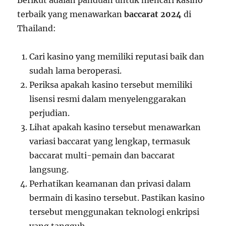
terbaik yang menawarkan
baccarat 2024
di
Thailand:
Cari kasino yang memiliki reputasi baik dan
sudah lama beroperasi.
Periksa apakah kasino tersebut memiliki
lisensi resmi dalam menyelenggarakan
perjudian.
Lihat apakah kasino tersebut menawarkan
variasi baccarat yang lengkap, termasuk
baccarat multi-pemain dan baccarat
langsung.
Perhatikan keamanan dan privasi dalam
bermain di kasino tersebut. Pastikan kasino
tersebut menggunakan teknologi enkripsi
yang tangguh.