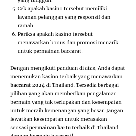
Cek apakah kasino tersebut memiliki
layanan pelanggan yang responsif dan
ramah.
Periksa apakah kasino tersebut
menawarkan bonus dan promosi menarik
untuk permainan baccarat.
Dengan mengikuti panduan di atas, Anda dapat
menemukan kasino terbaik yang menawarkan
baccarat 2024
di Thailand. Tersedia berbagai
pilihan yang akan memberikan pengalaman
bermain yang tak terlupakan dan kesempatan
untuk meraih kemenangan yang besar. Jangan
lewatkan kesempatan untuk merasakan
sensasi
permainan kartu terbaik
di Thailand
dengan bermain baccarat!