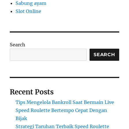
Sabung ayam
Slot Online
Search
SEARCH
Recent Posts
Tips Mengelola Bankroll Saat Bermain Live
Speed Roulette Bertempo Cepat Dengan
Bijak
Strategi Taruhan Terbaik Speed Roulette