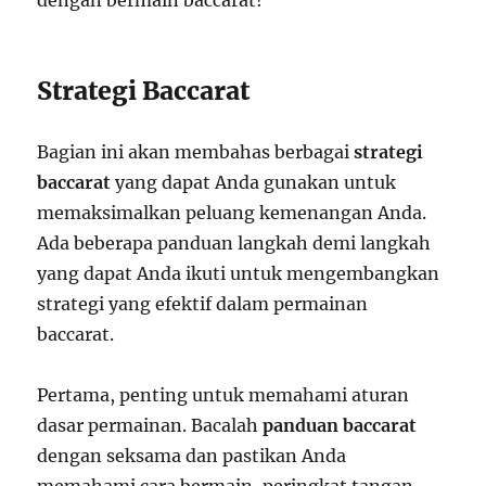
Strategi Baccarat
Bagian ini akan membahas berbagai
strategi
baccarat
yang dapat Anda gunakan untuk
memaksimalkan peluang kemenangan Anda.
Ada beberapa panduan langkah demi langkah
yang dapat Anda ikuti untuk mengembangkan
strategi yang efektif dalam permainan
baccarat.
Pertama, penting untuk memahami aturan
dasar permainan. Bacalah
panduan baccarat
dengan seksama dan pastikan Anda
memahami cara bermain, peringkat tangan,