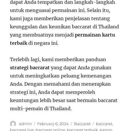
dapat Anda tempatkan dan langkah-langkah
untuk menguasai permainan ini. Selain itu,
kami juga memberikan penjelasan tentang
keunggulan dan keunikan baccarat di Thailand
yang membuatnya menjadi
permainan kartu
terbaik
di negara ini.
Terlebih lagi, kami memberikan panduan
strategi baccarat
yang dapat Anda gunakan
untuk meningkatkan peluang kemenangan
Anda. Dengan memahami dan menerapkan
strategi ini, Anda dapat memperoleh
keuntungan lebih besar saat bermain baccarat
multi-pemain di Thailand.
A
P
C
T
admin
February 6, 2024
Baccarat
baccarat
,
u
o
a
a
baccarat live
,
baccarat online
,
baccarat terbaik
,
kasino