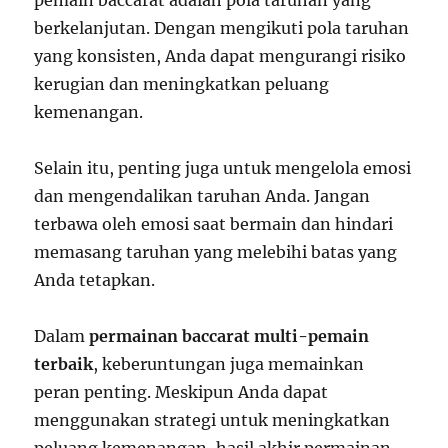
berkelanjutan. Dengan mengikuti pola taruhan
yang konsisten, Anda dapat mengurangi risiko
kerugian dan meningkatkan peluang
kemenangan.
Selain itu, penting juga untuk mengelola emosi
dan mengendalikan taruhan Anda. Jangan
terbawa oleh emosi saat bermain dan hindari
memasang taruhan yang melebihi batas yang
Anda tetapkan.
Dalam
permainan baccarat multi-pemain
terbaik
, keberuntungan juga memainkan
peran penting. Meskipun Anda dapat
menggunakan strategi untuk meningkatkan
peluang kemenangan, hasil akhir permainan