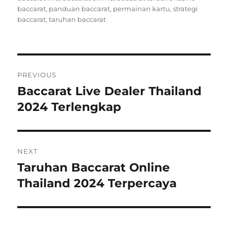
t
s
t
g
baccarat
,
panduan baccarat
,
permainan kartu
,
strategi
h
t
e
s
baccarat
,
taruhan baccarat
o
e
g
r
d
o
o
r
n
i
P
e
PREVIOUS
s
o
Baccarat Live Dealer Thailand
P
r
2024 Terlengkap
s
e
t
v
i
n
NEXT
o
Taruhan Baccarat Online
N
a
u
e
Thailand 2024 Terpercaya
s
v
x
p
t
i
o
p