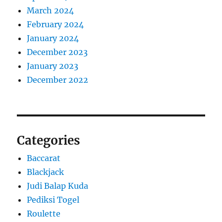
March 2024
February 2024
January 2024
December 2023
January 2023
December 2022
Categories
Baccarat
Blackjack
Judi Balap Kuda
Pediksi Togel
Roulette