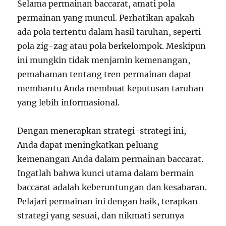
Selama permainan baccarat, amati pola
permainan yang muncul. Perhatikan apakah
ada pola tertentu dalam hasil taruhan, seperti
pola zig-zag atau pola berkelompok. Meskipun
ini mungkin tidak menjamin kemenangan,
pemahaman tentang tren permainan dapat
membantu Anda membuat keputusan taruhan
yang lebih informasional.
Dengan menerapkan strategi-strategi ini,
Anda dapat meningkatkan peluang
kemenangan Anda dalam permainan baccarat.
Ingatlah bahwa kunci utama dalam bermain
baccarat adalah keberuntungan dan kesabaran.
Pelajari permainan ini dengan baik, terapkan
strategi yang sesuai, dan nikmati serunya