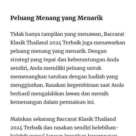
Peluang Menang yang Menarik
Tidak hanya tampilan yang menawan, Baccarat
Klasik Thailand 2024 Terbaik juga menawarkan
peluang menang yang menarik. Dengan
strategi yang tepat dan keberuntungan Anda
sendiri, Anda memiliki peluang untuk
memenangkan taruhan dengan hadiah yang
menggiurkan. Rasakan kegembiraan saat Anda
berhasil mengalahkan lawan dan meraih
kemenangan dalam permainan ini.
Mainkan sekarang Baccarat Klasik Thailand
2024 Terbaik dan rasakan sendiri kelebihan-
kelebihannya! Jangan lewatkan kesempatan