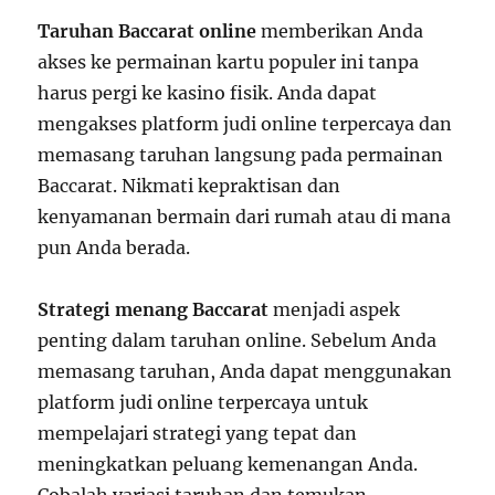
Taruhan Baccarat online
memberikan Anda
akses ke permainan kartu populer ini tanpa
harus pergi ke kasino fisik. Anda dapat
mengakses platform judi online terpercaya dan
memasang taruhan langsung pada permainan
Baccarat. Nikmati kepraktisan dan
kenyamanan bermain dari rumah atau di mana
pun Anda berada.
Strategi menang Baccarat
menjadi aspek
penting dalam taruhan online. Sebelum Anda
memasang taruhan, Anda dapat menggunakan
platform judi online terpercaya untuk
mempelajari strategi yang tepat dan
meningkatkan peluang kemenangan Anda.
Cobalah variasi taruhan dan temukan