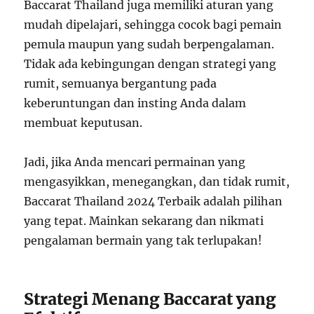
Baccarat Thailand juga memiliki aturan yang
mudah dipelajari, sehingga cocok bagi pemain
pemula maupun yang sudah berpengalaman.
Tidak ada kebingungan dengan strategi yang
rumit, semuanya bergantung pada
keberuntungan dan insting Anda dalam
membuat keputusan.
Jadi, jika Anda mencari permainan yang
mengasyikkan, menegangkan, dan tidak rumit,
Baccarat Thailand 2024 Terbaik adalah pilihan
yang tepat. Mainkan sekarang dan nikmati
pengalaman bermain yang tak terlupakan!
Strategi Menang Baccarat yang