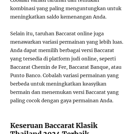
kombinasi yang paling menguntungkan untuk
meningkatkan saldo kemenangan Anda.
Selain itu, taruhan Baccarat online juga
menawarkan variasi permainan yang lebih luas.
Anda dapat memilih berbagai versi Baccarat
yang tersedia di platform judi online, seperti
Baccarat Chemin de Fer, Baccarat Banque, atau
Punto Banco. Cobalah variasi permainan yang
berbeda untuk meningkatkan keasyikan
bermain dan menemukan versi Baccarat yang
paling cocok dengan gaya permainan Anda.
Keseruan Baccarat Klasik
Thailand 2024 Terbaik