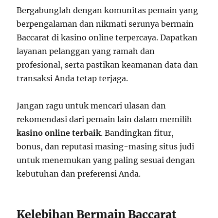
Bergabunglah dengan komunitas pemain yang
berpengalaman dan nikmati serunya bermain
Baccarat di kasino online terpercaya. Dapatkan
layanan pelanggan yang ramah dan
profesional, serta pastikan keamanan data dan
transaksi Anda tetap terjaga.
Jangan ragu untuk mencari ulasan dan
rekomendasi dari pemain lain dalam memilih
kasino online terbaik
. Bandingkan fitur,
bonus, dan reputasi masing-masing situs judi
untuk menemukan yang paling sesuai dengan
kebutuhan dan preferensi Anda.
Kelebihan Bermain Baccarat