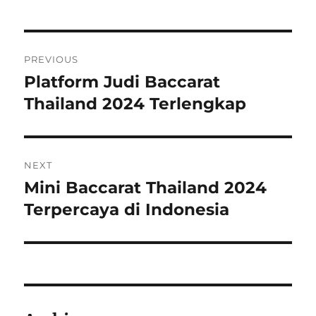
r
d
o
o
r
n
i
P
e
PREVIOUS
s
o
Platform Judi Baccarat
P
r
Thailand 2024 Terlengkap
s
e
t
v
i
n
NEXT
o
Mini Baccarat Thailand 2024
N
a
u
e
Terpercaya di Indonesia
s
v
x
p
t
i
o
p
s
g
o
t
s
a