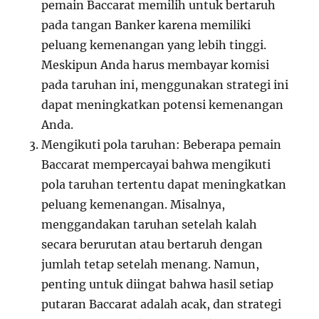
pemain Baccarat memilih untuk bertaruh
pada tangan Banker karena memiliki
peluang kemenangan yang lebih tinggi.
Meskipun Anda harus membayar komisi
pada taruhan ini, menggunakan strategi ini
dapat meningkatkan potensi kemenangan
Anda.
Mengikuti pola taruhan: Beberapa pemain
Baccarat mempercayai bahwa mengikuti
pola taruhan tertentu dapat meningkatkan
peluang kemenangan. Misalnya,
menggandakan taruhan setelah kalah
secara berurutan atau bertaruh dengan
jumlah tetap setelah menang. Namun,
penting untuk diingat bahwa hasil setiap
putaran Baccarat adalah acak, dan strategi