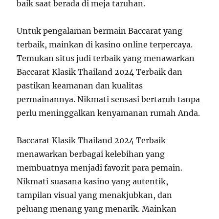
baik saat berada di meja taruhan.
Untuk pengalaman bermain Baccarat yang
terbaik, mainkan di kasino online terpercaya.
Temukan situs judi terbaik yang menawarkan
Baccarat Klasik Thailand 2024 Terbaik dan
pastikan keamanan dan kualitas
permainannya. Nikmati sensasi bertaruh tanpa
perlu meninggalkan kenyamanan rumah Anda.
Baccarat Klasik Thailand 2024 Terbaik
menawarkan berbagai kelebihan yang
membuatnya menjadi favorit para pemain.
Nikmati suasana kasino yang autentik,
tampilan visual yang menakjubkan, dan
peluang menang yang menarik. Mainkan