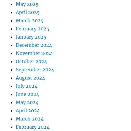
May 2025
April 2025
March 2025
February 2025
January 2025
December 2024
November 2024
October 2024
September 2024
August 2024
July 2024
June 2024
May 2024
April 2024
March 2024
February 2024