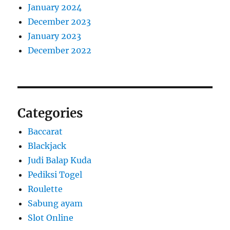
January 2024
December 2023
January 2023
December 2022
Categories
Baccarat
Blackjack
Judi Balap Kuda
Pediksi Togel
Roulette
Sabung ayam
Slot Online