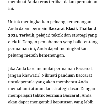
membuat Anda terus terlibat dalam permainan
ini.
Untuk meningkatkan peluang kemenangan
Anda dalam bermain
Baccarat Klasik Thailand
2024 Terbaik
, pelajari taktik dan strategi yang
efektif. Dengan pemahaman yang baik tentang
permainan ini, Anda dapat meningkatkan
peluang meraih kemenangan.
Jika Anda baru memulai permainan Baccarat,
jangan khawatir! Nikmati
panduan Baccarat
untuk pemula yang akan membantu Anda
memahami aturan dan strategi dasar. Dengan
mempelajari
taktik bermain Baccarat
, Anda
akan dapat mengambil keputusan yang lebih