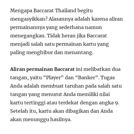
Mengapa Baccarat Thailand begitu
mengasyikkan? Alasannya adalah karena aliran
permainannya yang sederhana namun
menegangkan. Tidak heran jika Baccarat
menjadi salah satu permainan kartu yang
paling menghibur dan menantang.
Aliran permainan Baccarat
ini melibatkan dua
tangan, yaitu “Player” dan “Banker”. Tugas
Anda adalah membuat taruhan pada salah satu
tangan yang menurut Anda memiliki nilai
kartu tertinggi atau terdekat dengan angka 9.
Setelah itu, kartu akan dibagikan dan Anda
akan menunggu hasilnya.