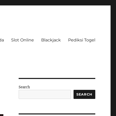
da
Slot Online
Blackjack
Pediksi Togel
Search
SEARCH