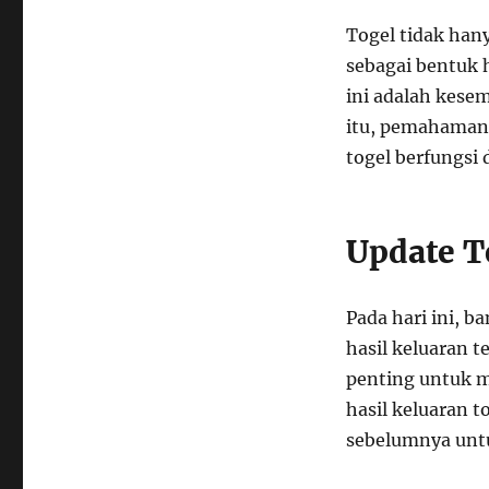
Togel tidak hany
sebagai bentuk 
ini adalah kese
itu, pemahama
togel berfungsi
Update T
Pada hari ini, 
hasil keluaran 
penting untuk m
hasil keluaran t
sebelumnya untu