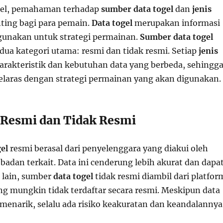
gel, pemahaman terhadap
sumber data togel
dan
jenis
ting bagi para pemain.
Data togel
merupakan informasi
gunakan untuk strategi permainan.
Sumber data togel
dua kategori utama: resmi dan tidak resmi. Setiap
jenis
arakteristik dan kebutuhan data yang berbeda, sehingg
laras dengan strategi permainan yang akan digunakan.
 Resmi dan Tidak Resmi
el
resmi berasal dari penyelenggara yang diakui oleh
adan terkait. Data ini cenderung lebih akurat dan dapa
i lain, sumber
data togel
tidak resmi diambil dari platfor
ng mungkin tidak terdaftar secara resmi. Meskipun data
 menarik, selalu ada risiko keakuratan dan keandalannya