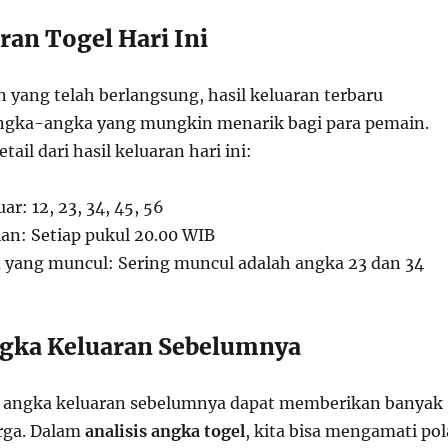
ran Togel Hari Ini
 yang telah berlangsung, hasil keluaran terbaru
gka-angka yang mungkin menarik bagi para pemain.
tail dari hasil keluaran hari ini:
r: 12, 23, 34, 45, 56
an: Setiap pukul 20.00 WIB
 yang muncul: Sering muncul adalah angka 23 dan 34
ngka Keluaran Sebelumnya
i angka keluaran sebelumnya dapat memberikan banyak
rga. Dalam
analisis angka togel
, kita bisa mengamati pol