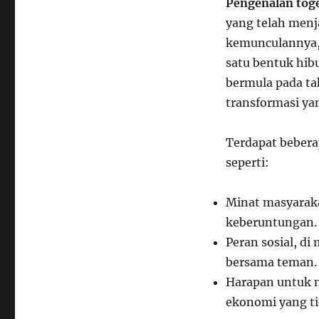
Pengenalan tog
yang telah menj
kemunculannya
satu bentuk hibu
bermula pada ta
transformasi yan
Terdapat bebera
seperti:
Minat masyarak
keberuntungan.
Peran sosial, d
bersama teman.
Harapan untuk 
ekonomi yang t