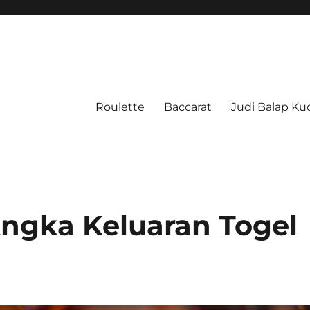
Roulette
Baccarat
Judi Balap Ku
ngka Keluaran Togel