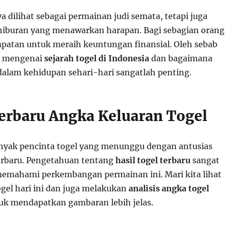
a dilihat sebagai permainan judi semata, tetapi juga
hiburan yang menawarkan harapan. Bagi sebagian orang
mpatan untuk meraih keuntungan finansial. Oleh sebab
n mengenai
sejarah togel di Indonesia
dan bagaimana
 dalam kehidupan sehari-hari sangatlah penting.
erbaru Angka Keluaran Togel
banyak pencinta togel yang menunggu dengan antusias
terbaru. Pengetahuan tentang
hasil togel terbaru
sangat
emahami perkembangan permainan ini. Mari kita lihat
ogel hari ini dan juga melakukan
analisis angka togel
k mendapatkan gambaran lebih jelas.