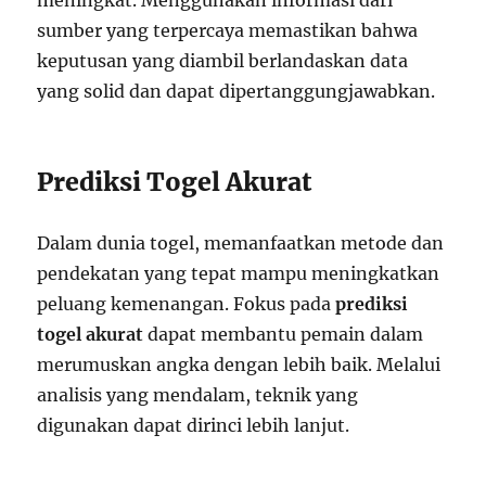
sumber yang terpercaya memastikan bahwa
keputusan yang diambil berlandaskan data
yang solid dan dapat dipertanggungjawabkan.
Prediksi Togel Akurat
Dalam dunia togel, memanfaatkan metode dan
pendekatan yang tepat mampu meningkatkan
peluang kemenangan. Fokus pada
prediksi
togel akurat
dapat membantu pemain dalam
merumuskan angka dengan lebih baik. Melalui
analisis yang mendalam, teknik yang
digunakan dapat dirinci lebih lanjut.