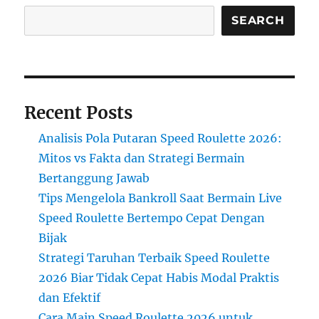
SEARCH
Recent Posts
Analisis Pola Putaran Speed Roulette 2026:
Mitos vs Fakta dan Strategi Bermain
Bertanggung Jawab
Tips Mengelola Bankroll Saat Bermain Live
Speed Roulette Bertempo Cepat Dengan
Bijak
Strategi Taruhan Terbaik Speed Roulette
2026 Biar Tidak Cepat Habis Modal Praktis
dan Efektif
Cara Main Speed Roulette 2026 untuk