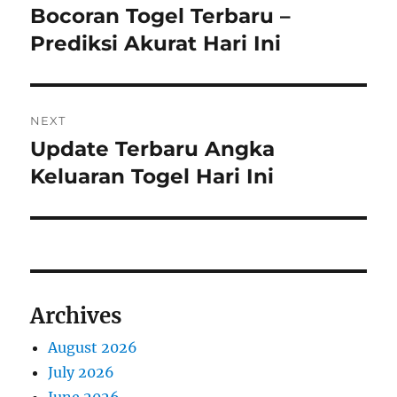
o
Bocoran Togel Terbaru –
P
r
Prediksi Akurat Hari Ini
s
e
t
v
i
n
NEXT
o
Update Terbaru Angka
N
a
u
e
Keluaran Togel Hari Ini
s
v
x
p
t
i
o
p
s
g
o
t
s
a
Archives
:
t
t
:
August 2026
July 2026
i
June 2026