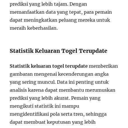
prediksi yang lebih tajam. Dengan
memanfaatkan data yang tepat, para pemain
dapat meningkatkan peluang mereka untuk
meraih keberhasilan.
Statistik Keluaran Togel Terupdate
Statistik keluaran togel terupdate
memberikan
gambaran mengenai kecenderungan angka
yang sering muncul. Data ini penting untuk
analisis karena dapat membantu merumuskan
prediksi yang lebih akurat. Pemain yang
mengikuti statistik ini mampu
mengidentifikasi pola serta tren, sehingga
dapat membuat keputusan yang lebih