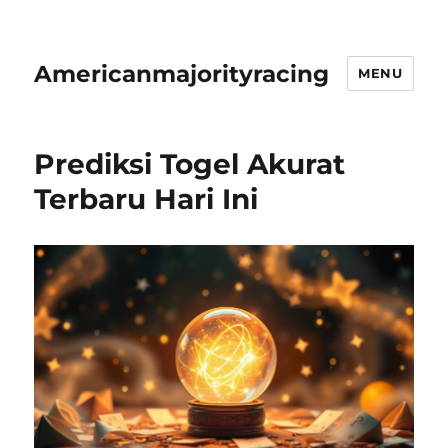
Americanmajorityracing
MENU
Prediksi Togel Akurat
Terbaru Hari Ini