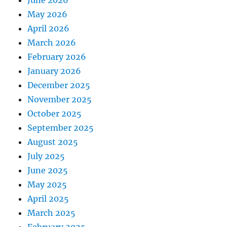
o
May 2026
April 2026
n
March 2026
February 2026
January 2026
December 2025
November 2025
October 2025
September 2025
August 2025
July 2025
June 2025
May 2025
April 2025
March 2025
February 2025