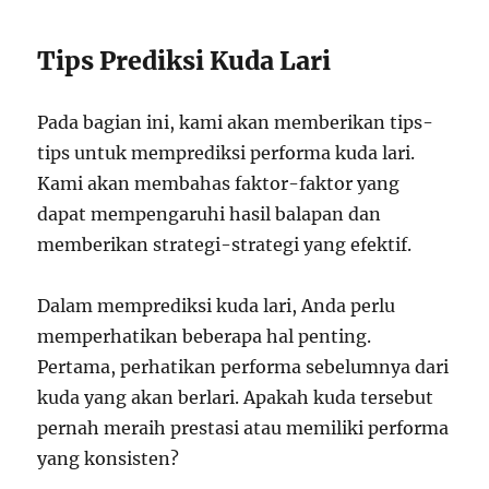
Tips Prediksi Kuda Lari
Pada bagian ini, kami akan memberikan tips-
tips untuk memprediksi performa kuda lari.
Kami akan membahas faktor-faktor yang
dapat mempengaruhi hasil balapan dan
memberikan strategi-strategi yang efektif.
Dalam memprediksi kuda lari, Anda perlu
memperhatikan beberapa hal penting.
Pertama, perhatikan performa sebelumnya dari
kuda yang akan berlari. Apakah kuda tersebut
pernah meraih prestasi atau memiliki performa
yang konsisten?