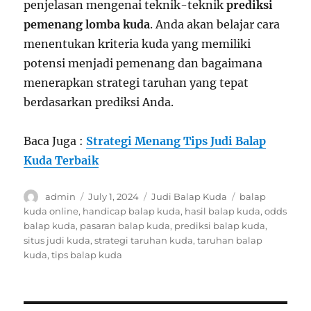
penjelasan mengenai teknik-teknik
prediksi
pemenang lomba kuda
. Anda akan belajar cara
menentukan kriteria kuda yang memiliki
potensi menjadi pemenang dan bagaimana
menerapkan strategi taruhan yang tepat
berdasarkan prediksi Anda.
Baca Juga :
Strategi Menang Tips Judi Balap
Kuda Terbaik
A
P
C
T
admin
July 1, 2024
Judi Balap Kuda
balap
u
o
a
a
kuda online
,
handicap balap kuda
,
hasil balap kuda
,
odds
t
s
t
g
balap kuda
,
pasaran balap kuda
,
prediksi balap kuda
,
h
t
e
s
situs judi kuda
,
strategi taruhan kuda
,
taruhan balap
o
e
g
kuda
,
tips balap kuda
r
d
o
o
r
n
i