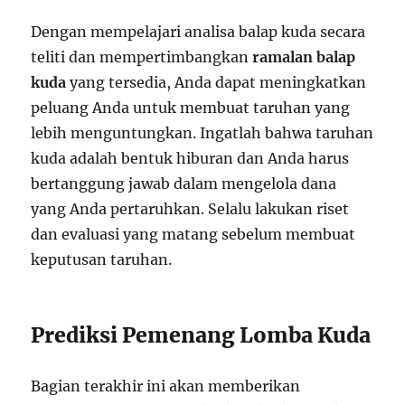
Dengan mempelajari analisa balap kuda secara
teliti dan mempertimbangkan
ramalan balap
kuda
yang tersedia, Anda dapat meningkatkan
peluang Anda untuk membuat taruhan yang
lebih menguntungkan. Ingatlah bahwa taruhan
kuda adalah bentuk hiburan dan Anda harus
bertanggung jawab dalam mengelola dana
yang Anda pertaruhkan. Selalu lakukan riset
dan evaluasi yang matang sebelum membuat
keputusan taruhan.
Prediksi Pemenang Lomba Kuda
Bagian terakhir ini akan memberikan