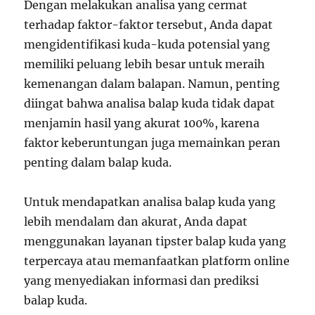
Dengan melakukan analisa yang cermat
terhadap faktor-faktor tersebut, Anda dapat
mengidentifikasi kuda-kuda potensial yang
memiliki peluang lebih besar untuk meraih
kemenangan dalam balapan. Namun, penting
diingat bahwa analisa balap kuda tidak dapat
menjamin hasil yang akurat 100%, karena
faktor keberuntungan juga memainkan peran
penting dalam balap kuda.
Untuk mendapatkan analisa balap kuda yang
lebih mendalam dan akurat, Anda dapat
menggunakan layanan tipster balap kuda yang
terpercaya atau memanfaatkan platform online
yang menyediakan informasi dan prediksi
balap kuda.