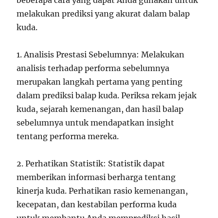
melakukan prediksi yang akurat dalam balap
kuda.
1. Analisis Prestasi Sebelumnya: Melakukan
analisis terhadap performa sebelumnya
merupakan langkah pertama yang penting
dalam prediksi balap kuda. Periksa rekam jejak
kuda, sejarah kemenangan, dan hasil balap
sebelumnya untuk mendapatkan insight
tentang performa mereka.
2. Perhatikan Statistik: Statistik dapat
memberikan informasi berharga tentang
kinerja kuda. Perhatikan rasio kemenangan,
kecepatan, dan kestabilan performa kuda
untuk membantu Anda memprediksi hasil