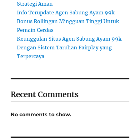
Strategi Aman
Info Terupdate Agen Sabung Ayam 99k
Bonus Rollingan Mingguan Tinggi Untuk
Pemain Cerdas
Keunggulan Situs Agen Sabung Ayam 99k
Dengan Sistem Taruhan Fairplay yang
Terpercaya
Recent Comments
No comments to show.