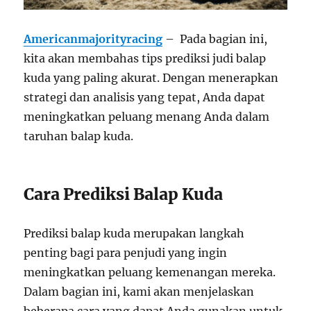
Americanmajorityracing
– Pada bagian ini,
kita akan membahas tips prediksi judi balap
kuda yang paling akurat. Dengan menerapkan
strategi dan analisis yang tepat, Anda dapat
meningkatkan peluang menang Anda dalam
taruhan balap kuda.
Cara Prediksi Balap Kuda
Prediksi balap kuda merupakan langkah
penting bagi para penjudi yang ingin
meningkatkan peluang kemenangan mereka.
Dalam bagian ini, kami akan menjelaskan
beberapa cara yang dapat Anda gunakan untuk