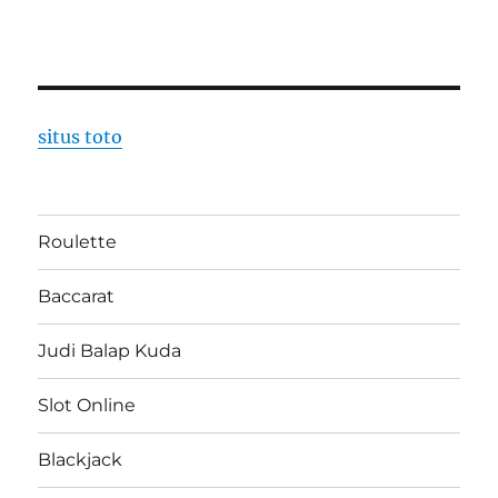
situs toto
Roulette
Baccarat
Judi Balap Kuda
Slot Online
Blackjack