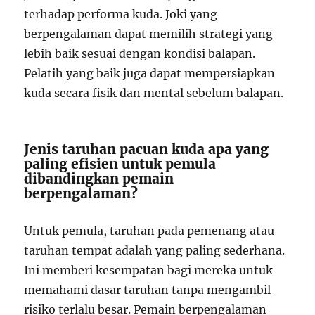
terhadap performa kuda. Joki yang
berpengalaman dapat memilih strategi yang
lebih baik sesuai dengan kondisi balapan.
Pelatih yang baik juga dapat mempersiapkan
kuda secara fisik dan mental sebelum balapan.
Jenis taruhan pacuan kuda apa yang
paling efisien untuk pemula
dibandingkan pemain
berpengalaman?
Untuk pemula, taruhan pada pemenang atau
taruhan tempat adalah yang paling sederhana.
Ini memberi kesempatan bagi mereka untuk
memahami dasar taruhan tanpa mengambil
risiko terlalu besar. Pemain berpengalaman