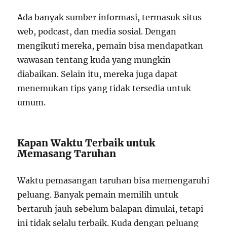
Ada banyak sumber informasi, termasuk situs
web, podcast, dan media sosial. Dengan
mengikuti mereka, pemain bisa mendapatkan
wawasan tentang kuda yang mungkin
diabaikan. Selain itu, mereka juga dapat
menemukan tips yang tidak tersedia untuk
umum.
Kapan Waktu Terbaik untuk
Memasang Taruhan
Waktu pemasangan taruhan bisa memengaruhi
peluang. Banyak pemain memilih untuk
bertaruh jauh sebelum balapan dimulai, tetapi
ini tidak selalu terbaik. Kuda dengan peluang