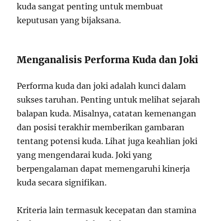
kuda sangat penting untuk membuat
keputusan yang bijaksana.
Menganalisis Performa Kuda dan Joki
Performa kuda dan joki adalah kunci dalam
sukses taruhan. Penting untuk melihat sejarah
balapan kuda. Misalnya, catatan kemenangan
dan posisi terakhir memberikan gambaran
tentang potensi kuda. Lihat juga keahlian joki
yang mengendarai kuda. Joki yang
berpengalaman dapat memengaruhi kinerja
kuda secara signifikan.
Kriteria lain termasuk kecepatan dan stamina