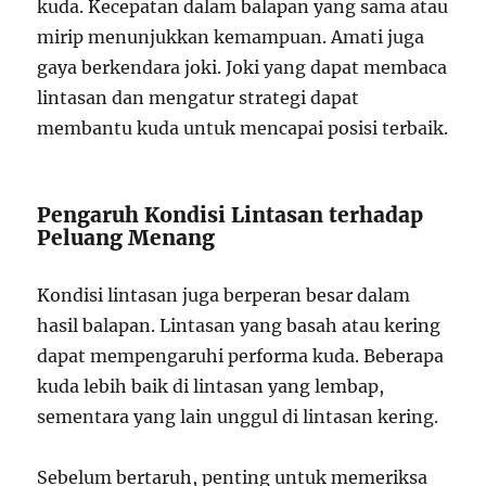
kuda. Kecepatan dalam balapan yang sama atau
mirip menunjukkan kemampuan. Amati juga
gaya berkendara joki. Joki yang dapat membaca
lintasan dan mengatur strategi dapat
membantu kuda untuk mencapai posisi terbaik.
Pengaruh Kondisi Lintasan terhadap
Peluang Menang
Kondisi lintasan juga berperan besar dalam
hasil balapan. Lintasan yang basah atau kering
dapat mempengaruhi performa kuda. Beberapa
kuda lebih baik di lintasan yang lembap,
sementara yang lain unggul di lintasan kering.
Sebelum bertaruh, penting untuk memeriksa