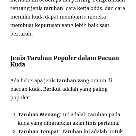
tentang jenis taruhan, cara kerja odds, dan cara
memilih kuda dapat membantu mereka
membuat keputusan yang lebih baik saat
bertaruh.
Jenis Taruhan Populer dalam Pacuan
Kuda
Ada beberapa jenis taruhan yang umum di
pacuan kuda. Berikut adalah yang paling
populer:
Taruhan Menang
: Ini adalah taruhan pada
kuda yang diharapkan akan finis pertama.
Taruhan Tempat
: Taruhan ini adalah untuk