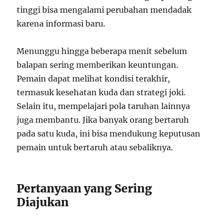
tinggi bisa mengalami perubahan mendadak
karena informasi baru.
Menunggu hingga beberapa menit sebelum
balapan sering memberikan keuntungan.
Pemain dapat melihat kondisi terakhir,
termasuk kesehatan kuda dan strategi joki.
Selain itu, mempelajari pola taruhan lainnya
juga membantu. Jika banyak orang bertaruh
pada satu kuda, ini bisa mendukung keputusan
pemain untuk bertaruh atau sebaliknya.
Pertanyaan yang Sering
Diajukan