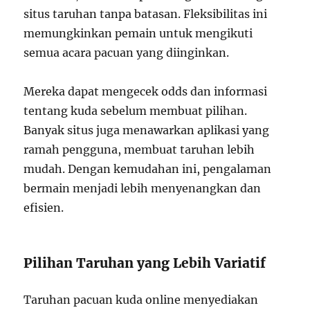
situs taruhan tanpa batasan. Fleksibilitas ini
memungkinkan pemain untuk mengikuti
semua acara pacuan yang diinginkan.
Mereka dapat mengecek odds dan informasi
tentang kuda sebelum membuat pilihan.
Banyak situs juga menawarkan aplikasi yang
ramah pengguna, membuat taruhan lebih
mudah. Dengan kemudahan ini, pengalaman
bermain menjadi lebih menyenangkan dan
efisien.
Pilihan Taruhan yang Lebih Variatif
Taruhan pacuan kuda online menyediakan