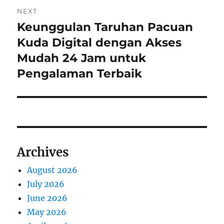
a
u
NEXT
s
v
Keunggulan Taruhan Pacuan
N
p
i
e
Kuda Digital dengan Akses
o
x
Mudah 24 Jam untuk
s
g
t
Pengalaman Terbaik
t
a
p
:
o
t
s
i
t
:
o
Archives
n
August 2026
July 2026
June 2026
May 2026