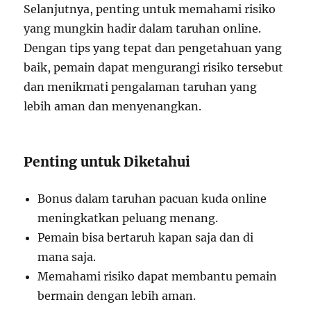
Selanjutnya, penting untuk memahami risiko
yang mungkin hadir dalam taruhan online.
Dengan tips yang tepat dan pengetahuan yang
baik, pemain dapat mengurangi risiko tersebut
dan menikmati pengalaman taruhan yang
lebih aman dan menyenangkan.
Penting untuk Diketahui
Bonus dalam taruhan pacuan kuda online
meningkatkan peluang menang.
Pemain bisa bertaruh kapan saja dan di
mana saja.
Memahami risiko dapat membantu pemain
bermain dengan lebih aman.