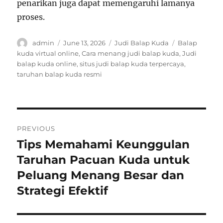
penarikan juga dapat memengaruhi lamanya
proses.
A
P
C
T
admin
June 13, 2026
Judi Balap Kuda
Balap
u
o
a
a
kuda virtual online
,
Cara menang judi balap kuda
,
Judi
t
s
t
g
balap kuda online
,
situs judi balap kuda terpercaya
,
h
t
e
s
taruhan balap kuda resmi
o
e
g
r
d
o
o
r
n
i
P
e
PREVIOUS
s
o
Tips Memahami Keunggulan
P
r
Taruhan Pacuan Kuda untuk
s
e
Peluang Menang Besar dan
t
v
Strategi Efektif
i
n
o