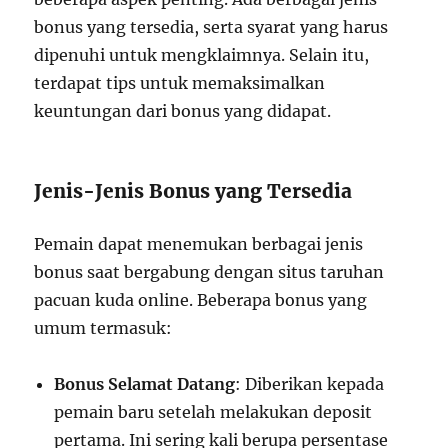
bonus yang tersedia, serta syarat yang harus
dipenuhi untuk mengklaimnya. Selain itu,
terdapat tips untuk memaksimalkan
keuntungan dari bonus yang didapat.
Jenis-Jenis Bonus yang Tersedia
Pemain dapat menemukan berbagai jenis
bonus saat bergabung dengan situs taruhan
pacuan kuda online. Beberapa bonus yang
umum termasuk:
Bonus Selamat Datang
: Diberikan kepada
pemain baru setelah melakukan deposit
pertama. Ini sering kali berupa persentase