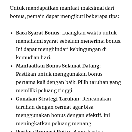
Untuk mendapatkan manfaat maksimal dari
bonus, pemain dapat mengikuti beberapa tips:
Baca Syarat Bonus
: Luangkan waktu untuk
memahami syarat sebelum menerima bonus.
Ini dapat menghindari kebingungan di
kemudian hari.
Manfaatkan Bonus Selamat Datang
:
Pastikan untuk menggunakan bonus
pertama kali dengan baik. Pilih taruhan yang
memiliki peluang tinggi.
Gunakan Strategi Taruhan
: Rencanakan
taruhan dengan cermat agar bisa
menggunakan bonus dengan efektif. Ini
meningkatkan peluang menang.
Periksa Promosi Rutin
: Banyak situs