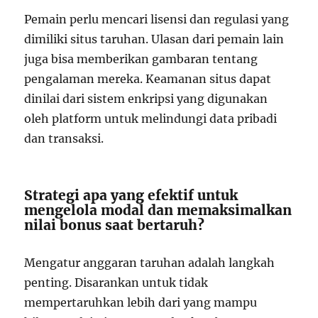
Pemain perlu mencari lisensi dan regulasi yang
dimiliki situs taruhan. Ulasan dari pemain lain
juga bisa memberikan gambaran tentang
pengalaman mereka. Keamanan situs dapat
dinilai dari sistem enkripsi yang digunakan
oleh platform untuk melindungi data pribadi
dan transaksi.
Strategi apa yang efektif untuk
mengelola modal dan memaksimalkan
nilai bonus saat bertaruh?
Mengatur anggaran taruhan adalah langkah
penting. Disarankan untuk tidak
mempertaruhkan lebih dari yang mampu