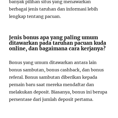
banyak pilihan situs yang menawarkan
berbagai jenis taruhan dan informasi lebih
lengkap tentang pacuan.
Jenis bonus apa yang paling umum
ditawarkan pada taruhan pacuan kuda
online, dan bagaimana cara kerjanya?
Bonus yang umum ditawarkan antara lain
bonus sambutan, bonus cashback, dan bonus
referal. Bonus sambutan diberikan kepada
pemain baru saat mereka mendaftar dan
melakukan deposit. Biasanya, bonus ini berupa
persentase dari jumlah deposit pertama.