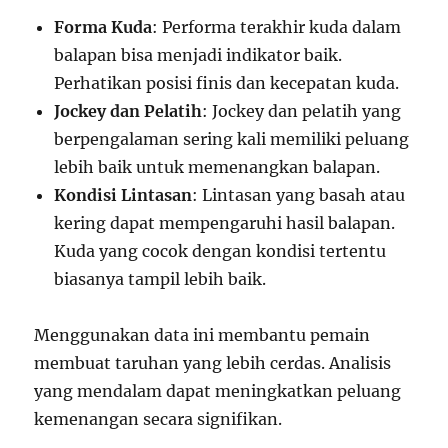
Forma Kuda
: Performa terakhir kuda dalam
balapan bisa menjadi indikator baik.
Perhatikan posisi finis dan kecepatan kuda.
Jockey dan Pelatih
: Jockey dan pelatih yang
berpengalaman sering kali memiliki peluang
lebih baik untuk memenangkan balapan.
Kondisi Lintasan
: Lintasan yang basah atau
kering dapat mempengaruhi hasil balapan.
Kuda yang cocok dengan kondisi tertentu
biasanya tampil lebih baik.
Menggunakan data ini membantu pemain
membuat taruhan yang lebih cerdas. Analisis
yang mendalam dapat meningkatkan peluang
kemenangan secara signifikan.