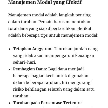
Manajemen Modal yang Efektif
Manajemen modal adalah langkah penting
dalam taruhan. Pemain harus menentukan
total dana yang siap dipertaruhkan. Berikut
adalah beberapa tips untuk manajemen modal:
Tetapkan Anggaran
: Tentukan jumlah uang
yang tidak akan mempengaruhi keuangan
sehari-hari.
Pembagian Dana
: Bagi dana menjadi
beberapa bagian kecil untuk digunakan
dalam beberapa taruhan. Ini mengurangi
risiko kehilangan seluruh uang dalam satu
taruhan.
Taruhan pada Persentase Tertentu
: