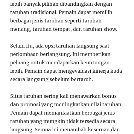
lebih banyak pilihan dibandingkan dengan
taruhan tradisional. Pemain dapat memilih
berbagai jenis taruhan seperti taruhan
menang, taruhan tempat, dan taruhan show.
Selain itu, ada opsi taruhan langsung saat
perlombaan berlangsung. Ini memberikan
peluang untuk mendapatkan keuntungan
lebih. Pemain dapat mengevaluasi kinerja kuda
secara langsung sebelum bertaruh.
Situs taruhan sering kali menawarkan bonus
dan promosi yang meningkatkan nilai taruhan.
Pemain dapat memanfaatkan berbagai jenis
taruhan yang mungkin tidak tersedia secara
langsung. Semua ini menambah keseruan dan