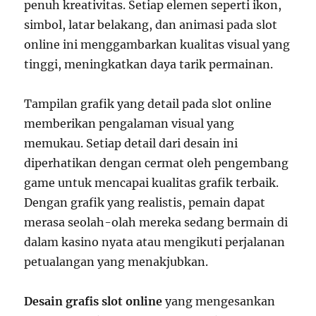
penuh kreativitas. Setiap elemen seperti ikon,
simbol, latar belakang, dan animasi pada slot
online ini menggambarkan kualitas visual yang
tinggi, meningkatkan daya tarik permainan.
Tampilan grafik yang detail pada slot online
memberikan pengalaman visual yang
memukau. Setiap detail dari desain ini
diperhatikan dengan cermat oleh pengembang
game untuk mencapai kualitas grafik terbaik.
Dengan grafik yang realistis, pemain dapat
merasa seolah-olah mereka sedang bermain di
dalam kasino nyata atau mengikuti perjalanan
petualangan yang menakjubkan.
Desain grafis slot online
yang mengesankan