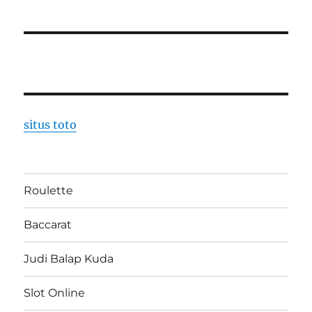
situs toto
Roulette
Baccarat
Judi Balap Kuda
Slot Online