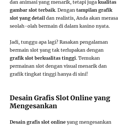
dan animasi yang menarik, tetapi juga
kualitas
gambar slot terbaik
. Dengan
tampilan grafik
slot yang detail
dan realistis, Anda akan merasa
seolah-olah bermain di dalam kasino nyata.
Jadi, tunggu apa lagi? Rasakan pengalaman
bermain slot yang tak terlupakan dengan
grafik slot berkualitas tinggi
. Temukan
permainan slot dengan visual menarik dan
grafik tingkat tinggi hanya di sini!
Desain Grafis Slot Online yang
Mengesankan
Desain grafis slot online
yang mengesankan