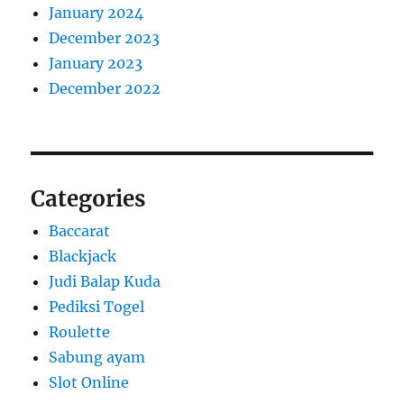
January 2024
December 2023
January 2023
December 2022
Categories
Baccarat
Blackjack
Judi Balap Kuda
Pediksi Togel
Roulette
Sabung ayam
Slot Online