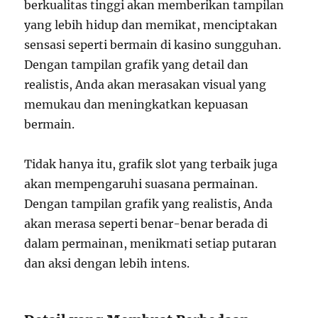
berkualitas tinggi akan memberikan tampilan
yang lebih hidup dan memikat, menciptakan
sensasi seperti bermain di kasino sungguhan.
Dengan tampilan grafik yang detail dan
realistis, Anda akan merasakan visual yang
memukau dan meningkatkan kepuasan
bermain.
Tidak hanya itu, grafik slot yang terbaik juga
akan mempengaruhi suasana permainan.
Dengan tampilan grafik yang realistis, Anda
akan merasa seperti benar-benar berada di
dalam permainan, menikmati setiap putaran
dan aksi dengan lebih intens.