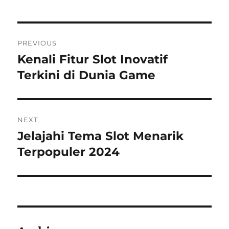
r
d
o
o
r
n
i
P
e
PREVIOUS
s
o
Kenali Fitur Slot Inovatif
P
r
Terkini di Dunia Game
s
e
t
v
i
n
NEXT
o
Jelajahi Tema Slot Menarik
N
a
u
e
Terpopuler 2024
s
v
x
p
t
i
o
p
s
g
o
t
s
a