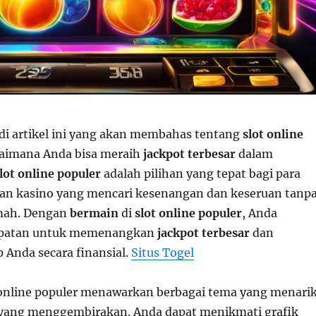
di artikel ini yang akan membahas tentang
slot online
aimana Anda bisa meraih
jackpot terbesar
dalam
lot online populer
adalah pilihan yang tepat bagi para
an kasino yang mencari kesenangan dan keseruan tanp
umah. Dengan
bermain
di
slot online populer
, Anda
mpatan untuk memenangkan
jackpot terbesar
dan
Anda secara finansial.
Situs Togel
online populer menawarkan berbagai tema yang menari
 yang menggembirakan. Anda dapat menikmati grafik