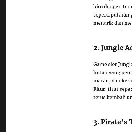
biru dengan temp
seperti putaran
menarik dan m
2. Jungle 
Game slot Jung
hutan yang penu
macan, dan kera
Fitur-fitur sep
terus kembali u
3. Pirate’s