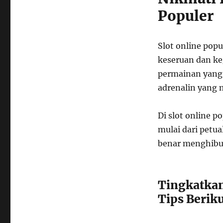
Populer
Slot online popu
keseruan dan ke
permainan yang 
adrenalin yang 
Di slot online 
mulai dari petu
benar menghibu
Tingkatka
Tips Beriku