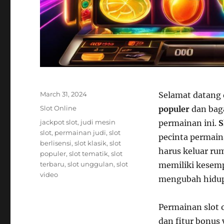
Posted
March 31, 2024
Selamat datang 
on
Categories
Slot Online
populer
dan bag
Tags
jackpot slot
,
judi mesin
permainan ini.
S
slot
,
permainan judi
,
slot
pecinta permain
berlisensi
,
slot klasik
,
slot
harus keluar r
populer
,
slot tematik
,
slot
terbaru
,
slot unggulan
,
slot
memiliki kese
video
mengubah hidup 
Permainan slot 
dan fitur bonus