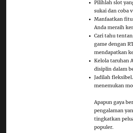
Pilihlah slot y
sukai dan coba 
Manfaatkan fitu
Anda meraih ke
Cari tahu tenta
game dengan RT
mendapatkan k
Kelola taruhan 
disiplin dalam b
Jadilah fleksib
menemukan mom
Apapun gaya ber
pengalaman yang
tingkatkan pelu
populer.