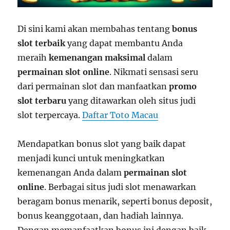
Di sini kami akan membahas tentang
bonus
slot terbaik
yang dapat membantu Anda
meraih
kemenangan maksimal
dalam
permainan slot online
. Nikmati sensasi seru
dari permainan slot dan manfaatkan
promo
slot terbaru
yang ditawarkan oleh situs judi
slot terpercaya.
Daftar Toto Macau
Mendapatkan bonus slot yang baik dapat
menjadi kunci untuk meningkatkan
kemenangan Anda dalam
permainan slot
online
. Berbagai situs judi slot menawarkan
beragam bonus menarik, seperti bonus deposit,
bonus keanggotaan, dan hadiah lainnya.
Dengan memanfaatkan bonus ini dengan baik,