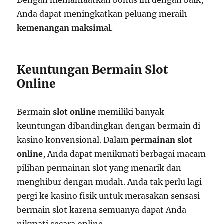
Anda dapat meningkatkan peluang meraih
kemenangan maksimal
.
Keuntungan Bermain Slot
Online
Bermain
slot online
memiliki banyak
keuntungan dibandingkan dengan bermain di
kasino konvensional. Dalam
permainan slot
online
, Anda dapat menikmati berbagai macam
pilihan permainan slot yang menarik dan
menghibur dengan mudah. Anda tak perlu lagi
pergi ke kasino fisik untuk merasakan sensasi
bermain slot karena semuanya dapat Anda
nikmati secara online.