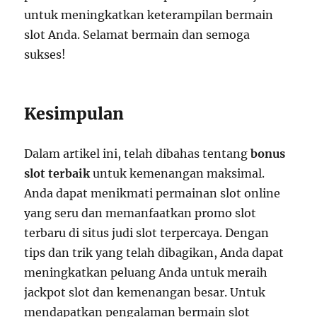
untuk meningkatkan keterampilan bermain
slot Anda. Selamat bermain dan semoga
sukses!
Kesimpulan
Dalam artikel ini, telah dibahas tentang
bonus
slot terbaik
untuk kemenangan maksimal.
Anda dapat menikmati permainan slot online
yang seru dan memanfaatkan promo slot
terbaru di situs judi slot terpercaya. Dengan
tips dan trik yang telah dibagikan, Anda dapat
meningkatkan peluang Anda untuk meraih
jackpot slot dan kemenangan besar. Untuk
mendapatkan pengalaman bermain slot