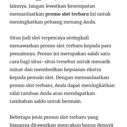
lainnya. Jangan lewatkan kesempatan
memanfaatkan
promo slot terbaru
ini untuk
meningkatkan peluang menang Anda.
Situs judi slot terpercaya seringkali
menawarkan promo slot terbaru kepada para
pemainnya. Promo ini merupakan salah satu
cara bagi situs-situs tersebut untuk menarik
minat dan memberikan kepuasan ekstra
kepada pemain slot. Dengan memanfaatkan
promo slot terbaru, Anda dapat meningkatkan
nilai taruhan Anda atau mendapatkan
tambahan saldo untuk bermain.
Beberapa jenis promo slot terbaru yang
biasanya ditawarkan mencakup bonus deposit