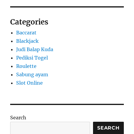
Categories
Baccarat
Blackjack
Judi Balap Kuda
Pediksi Togel
Roulette
Sabung ayam
Slot Online
Search
SEARCH