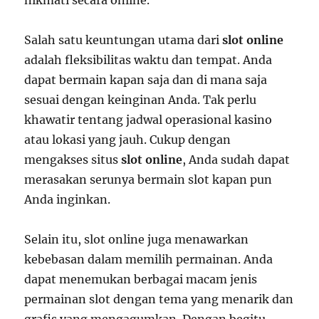
Salah satu keuntungan utama dari
slot online
adalah fleksibilitas waktu dan tempat. Anda
dapat bermain kapan saja dan di mana saja
sesuai dengan keinginan Anda. Tak perlu
khawatir tentang jadwal operasional kasino
atau lokasi yang jauh. Cukup dengan
mengakses situs
slot online
, Anda sudah dapat
merasakan serunya bermain slot kapan pun
Anda inginkan.
Selain itu, slot online juga menawarkan
kebebasan dalam memilih permainan. Anda
dapat menemukan berbagai macam jenis
permainan slot dengan tema yang menarik dan
grafis yang mengagumkan. Dengan begitu,