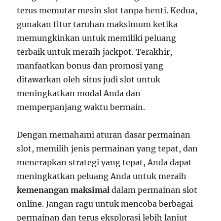
terus memutar mesin slot tanpa henti. Kedua,
gunakan fitur taruhan maksimum ketika
memungkinkan untuk memiliki peluang
terbaik untuk meraih jackpot. Terakhir,
manfaatkan bonus dan promosi yang
ditawarkan oleh situs judi slot untuk
meningkatkan modal Anda dan
memperpanjang waktu bermain.
Dengan memahami aturan dasar permainan
slot, memilih jenis permainan yang tepat, dan
menerapkan strategi yang tepat, Anda dapat
meningkatkan peluang Anda untuk meraih
kemenangan maksimal
dalam permainan slot
online. Jangan ragu untuk mencoba berbagai
permainan dan terus eksplorasi lebih lanjut