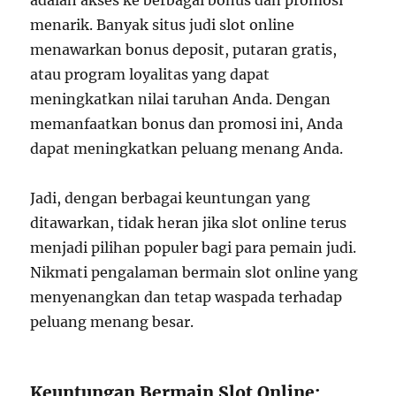
menarik. Banyak situs judi slot online
menawarkan bonus deposit, putaran gratis,
atau program loyalitas yang dapat
meningkatkan nilai taruhan Anda. Dengan
memanfaatkan bonus dan promosi ini, Anda
dapat meningkatkan peluang menang Anda.
Jadi, dengan berbagai keuntungan yang
ditawarkan, tidak heran jika slot online terus
menjadi pilihan populer bagi para pemain judi.
Nikmati pengalaman bermain slot online yang
menyenangkan dan tetap waspada terhadap
peluang menang besar.
Keuntungan Bermain Slot Online: