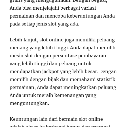
Anda bisa menjelajahi berbagai variasi
permainan dan mencoba keberuntungan Anda
pada setiap jenis slot yang ada.
Lebih lanjut, slot online juga memiliki peluang
menang yang lebih tinggi. Anda dapat memilih
mesin slot dengan persentase pembayaran
yang lebih tinggi dan peluang untuk
mendapatkan jackpot yang lebih besar. Dengan
memilih dengan bijak dan memahami statistik
permainan, Anda dapat meningkatkan peluang
Anda untuk meraih kemenangan yang
menguntungkan.
Keuntungan lain dari bermain slot online
adalah akses ke berbagai bonus dan promosi