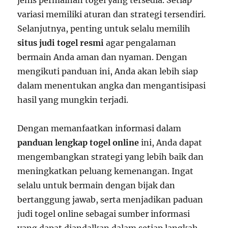
variasi memiliki aturan dan strategi tersendiri.
Selanjutnya, penting untuk selalu memilih
situs judi togel resmi
agar pengalaman
bermain Anda aman dan nyaman. Dengan
mengikuti panduan ini, Anda akan lebih siap
dalam menentukan angka dan mengantisipasi
hasil yang mungkin terjadi.
Dengan memanfaatkan informasi dalam
panduan lengkap togel online
ini, Anda dapat
mengembangkan strategi yang lebih baik dan
meningkatkan peluang kemenangan. Ingat
selalu untuk bermain dengan bijak dan
bertanggung jawab, serta menjadikan paduan
judi togel online sebagai sumber informasi
yang dapat diandalkan dalam setiap langkah