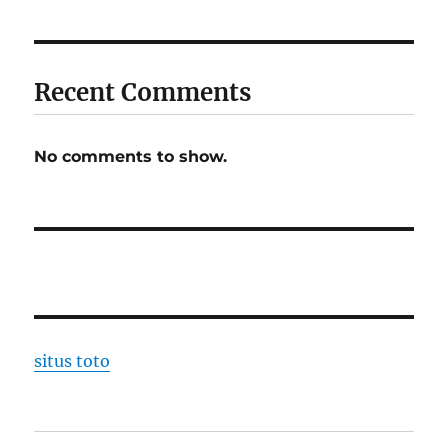
Recent Comments
No comments to show.
situs toto