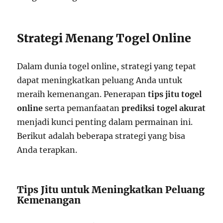
Strategi Menang Togel Online
Dalam dunia togel online, strategi yang tepat
dapat meningkatkan peluang Anda untuk
meraih kemenangan. Penerapan
tips jitu togel
online
serta pemanfaatan
prediksi togel akurat
menjadi kunci penting dalam permainan ini.
Berikut adalah beberapa strategi yang bisa
Anda terapkan.
Tips Jitu untuk Meningkatkan Peluang
Kemenangan