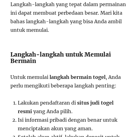
Langkah-langkah yang tepat dalam permainan
ini dapat membuat perbedaan besar. Mari kita
bahas langkah-langkah yang bisa Anda ambil
untuk memulai.
Langkah-langkah untuk Memulai
Bermain
Untuk memulai
langkah bermain togel
, Anda
perlu mengikuti beberapa langkah penting:
Lakukan pendaftaran di
situs judi togel
resmi
yang Anda pilih.
Isi informasi pribadi dengan benar untuk
menciptakan akun yang aman.
Setelah akun aktif, lakukan deposit untuk