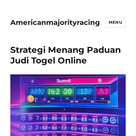
Americanmajorityracing
MENU
Strategi Menang Paduan
Judi Togel Online