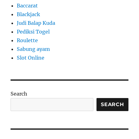
Baccarat
Blackjack
Judi Balap Kuda
Pediksi Togel
Roulette
Sabung ayam
Slot Online
Search
SEARCH