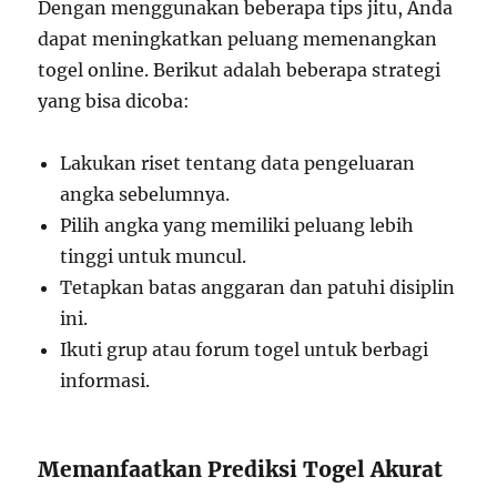
Dengan menggunakan beberapa tips jitu, Anda
dapat meningkatkan peluang memenangkan
togel online. Berikut adalah beberapa strategi
yang bisa dicoba:
Lakukan riset tentang data pengeluaran
angka sebelumnya.
Pilih angka yang memiliki peluang lebih
tinggi untuk muncul.
Tetapkan batas anggaran dan patuhi disiplin
ini.
Ikuti grup atau forum togel untuk berbagi
informasi.
Memanfaatkan Prediksi Togel Akurat