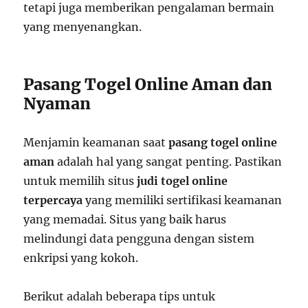
tetapi juga memberikan pengalaman bermain
yang menyenangkan.
Pasang Togel Online Aman dan
Nyaman
Menjamin keamanan saat
pasang togel online
aman
adalah hal yang sangat penting. Pastikan
untuk memilih situs
judi togel online
terpercaya
yang memiliki sertifikasi keamanan
yang memadai. Situs yang baik harus
melindungi data pengguna dengan sistem
enkripsi yang kokoh.
Berikut adalah beberapa tips untuk