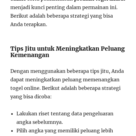
menjadi kunci penting dalam permainan ini.
Berikut adalah beberapa strategi yang bisa
Anda terapkan.
Tips Jitu untuk Meningkatkan Peluang
Kemenangan
Dengan menggunakan beberapa tips jitu, Anda
dapat meningkatkan peluang memenangkan
togel online. Berikut adalah beberapa strategi
yang bisa dicoba:
Lakukan riset tentang data pengeluaran
angka sebelumnya.
Pilih angka yang memiliki peluang lebih