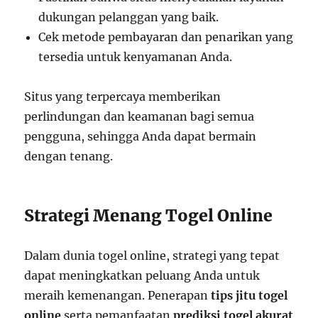
dukungan pelanggan yang baik.
Cek metode pembayaran dan penarikan yang
tersedia untuk kenyamanan Anda.
Situs yang terpercaya memberikan
perlindungan dan keamanan bagi semua
pengguna, sehingga Anda dapat bermain
dengan tenang.
Strategi Menang Togel Online
Dalam dunia togel online, strategi yang tepat
dapat meningkatkan peluang Anda untuk
meraih kemenangan. Penerapan
tips jitu togel
online
serta pemanfaatan
prediksi togel akurat