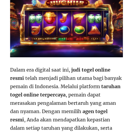
Dalam era digital saat ini,
judi togel online
resmi
telah menjadi pilihan utama bagi banyak
pemain di Indonesia. Melalui platform
taruhan
togel online terpercaya
, pemain dapat
merasakan pengalaman bertaruh yang aman
dan nyaman. Dengan memilih
agen togel
resmi
, Anda akan mendapatkan kepastian
dalam setiap taruhan yang dilakukan, serta