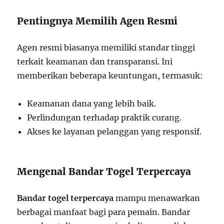
Pentingnya Memilih Agen Resmi
Agen resmi biasanya memiliki standar tinggi
terkait keamanan dan transparansi. Ini
memberikan beberapa keuntungan, termasuk:
Keamanan dana yang lebih baik.
Perlindungan terhadap praktik curang.
Akses ke layanan pelanggan yang responsif.
Mengenal Bandar Togel Terpercaya
Bandar togel terpercaya
mampu menawarkan
berbagai manfaat bagi para pemain. Bandar