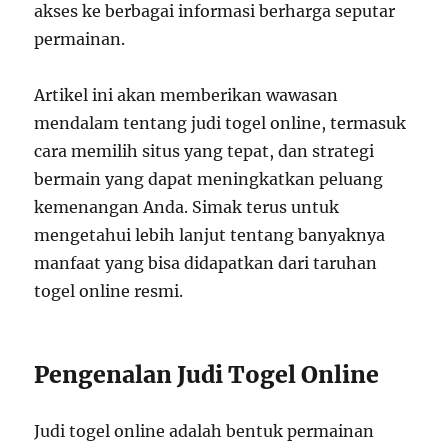
akses ke berbagai informasi berharga seputar
permainan.
Artikel ini akan memberikan wawasan
mendalam tentang judi togel online, termasuk
cara memilih situs yang tepat, dan strategi
bermain yang dapat meningkatkan peluang
kemenangan Anda. Simak terus untuk
mengetahui lebih lanjut tentang banyaknya
manfaat yang bisa didapatkan dari taruhan
togel online resmi.
Pengenalan Judi Togel Online
Judi togel online adalah bentuk permainan