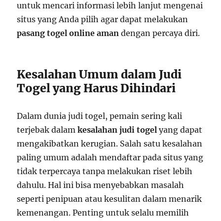
untuk mencari informasi lebih lanjut mengenai
situs yang Anda pilih agar dapat melakukan
pasang togel online aman
dengan percaya diri.
Kesalahan Umum dalam Judi
Togel yang Harus Dihindari
Dalam dunia judi togel, pemain sering kali
terjebak dalam
kesalahan judi togel
yang dapat
mengakibatkan kerugian. Salah satu kesalahan
paling umum adalah mendaftar pada situs yang
tidak terpercaya tanpa melakukan riset lebih
dahulu. Hal ini bisa menyebabkan masalah
seperti penipuan atau kesulitan dalam menarik
kemenangan. Penting untuk selalu memilih