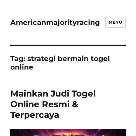
Americanmajorityracing
MENU
Tag:
strategi bermain togel
online
Mainkan Judi Togel
Online Resmi &
Terpercaya