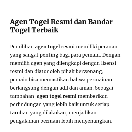
Agen Togel Resmi dan Bandar
Togel Terbaik
Pemilihan
agen togel resmi
memiliki peranan
yang sangat penting bagi para pemain. Dengan
memilih agen yang dilengkapi dengan lisensi
resmi dan diatur oleh pihak berwenang,
pemain bisa memastikan bahwa permainan
berlangsung dengan adil dan aman. Sebagai
tambahan,
agen togel resmi
memberikan
perlindungan yang lebih baik untuk setiap
taruhan yang dilakukan, menjadikan
pengalaman bermain lebih menyenangkan.