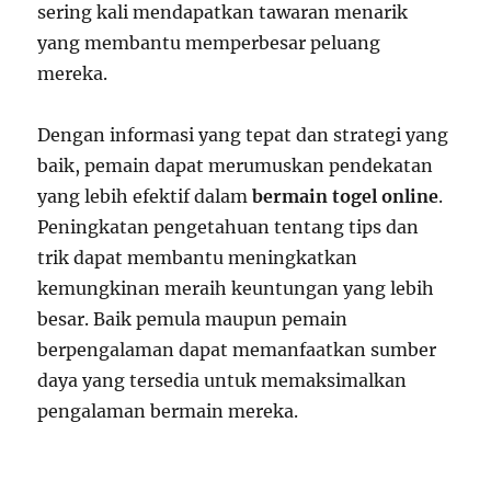
sering kali mendapatkan tawaran menarik
yang membantu memperbesar peluang
mereka.
Dengan informasi yang tepat dan strategi yang
baik, pemain dapat merumuskan pendekatan
yang lebih efektif dalam
bermain togel online
.
Peningkatan pengetahuan tentang tips dan
trik dapat membantu meningkatkan
kemungkinan meraih keuntungan yang lebih
besar. Baik pemula maupun pemain
berpengalaman dapat memanfaatkan sumber
daya yang tersedia untuk memaksimalkan
pengalaman bermain mereka.