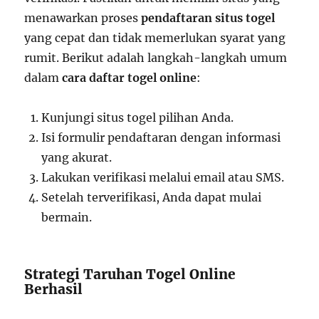
menawarkan proses
pendaftaran situs togel
yang cepat dan tidak memerlukan syarat yang
rumit. Berikut adalah langkah-langkah umum
dalam
cara daftar togel online
:
Kunjungi situs togel pilihan Anda.
Isi formulir pendaftaran dengan informasi
yang akurat.
Lakukan verifikasi melalui email atau SMS.
Setelah terverifikasi, Anda dapat mulai
bermain.
Strategi Taruhan Togel Online
Berhasil