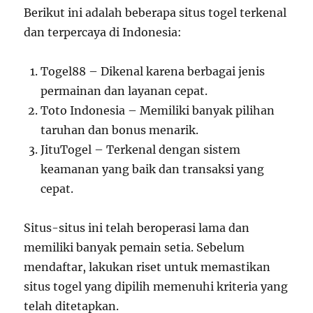
Berikut ini adalah beberapa situs togel terkenal
dan terpercaya di Indonesia:
Togel88 – Dikenal karena berbagai jenis
permainan dan layanan cepat.
Toto Indonesia – Memiliki banyak pilihan
taruhan dan bonus menarik.
JituTogel – Terkenal dengan sistem
keamanan yang baik dan transaksi yang
cepat.
Situs-situs ini telah beroperasi lama dan
memiliki banyak pemain setia. Sebelum
mendaftar, lakukan riset untuk memastikan
situs togel yang dipilih memenuhi kriteria yang
telah ditetapkan.