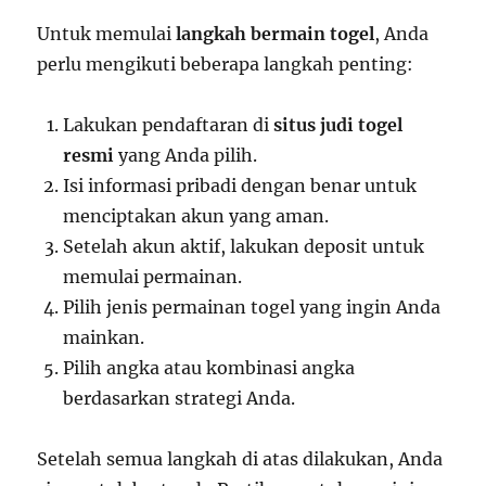
Untuk memulai
langkah bermain togel
, Anda
perlu mengikuti beberapa langkah penting:
Lakukan pendaftaran di
situs judi togel
resmi
yang Anda pilih.
Isi informasi pribadi dengan benar untuk
menciptakan akun yang aman.
Setelah akun aktif, lakukan deposit untuk
memulai permainan.
Pilih jenis permainan togel yang ingin Anda
mainkan.
Pilih angka atau kombinasi angka
berdasarkan strategi Anda.
Setelah semua langkah di atas dilakukan, Anda