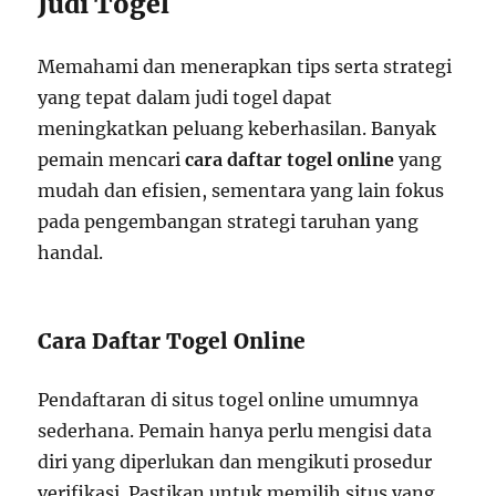
Judi Togel
Memahami dan menerapkan tips serta strategi
yang tepat dalam judi togel dapat
meningkatkan peluang keberhasilan. Banyak
pemain mencari
cara daftar togel online
yang
mudah dan efisien, sementara yang lain fokus
pada pengembangan strategi taruhan yang
handal.
Cara Daftar Togel Online
Pendaftaran di situs togel online umumnya
sederhana. Pemain hanya perlu mengisi data
diri yang diperlukan dan mengikuti prosedur
verifikasi. Pastikan untuk memilih situs yang