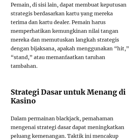
Pemain, di sisi lain, dapat membuat keputusan
strategis berdasarkan kartu yang mereka
terima dan kartu dealer. Pemain harus
memperhatikan kemungkinan nilai tangan
mereka dan memutuskan langkah strategis
dengan bijaksana, apakah menggunakan “hit,”
“stand,” atau memanfaatkan taruhan
tambahan.
Strategi Dasar untuk Menang di
Kasino
Dalam permainan blackjack, pemahaman
mengenai strategi dasar dapat meningkatkan
peluang kemenangan. Taktik ini mencakup