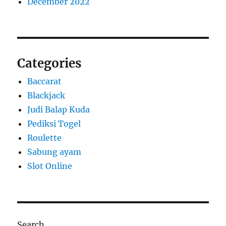
December 2022
Categories
Baccarat
Blackjack
Judi Balap Kuda
Pediksi Togel
Roulette
Sabung ayam
Slot Online
Search