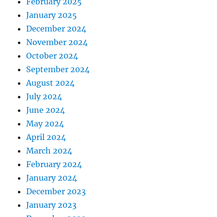
February 2025
January 2025
December 2024
November 2024
October 2024
September 2024
August 2024
July 2024
June 2024
May 2024
April 2024
March 2024
February 2024
January 2024
December 2023
January 2023