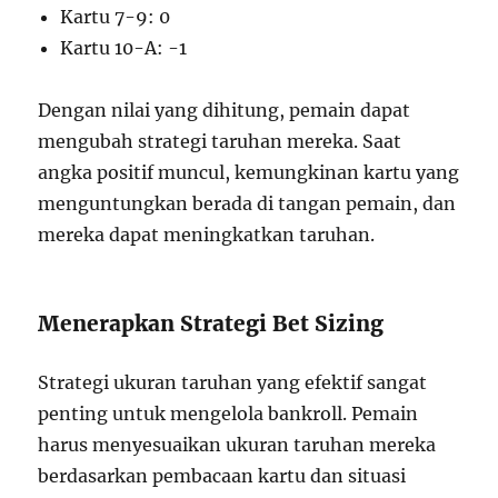
Kartu 7-9: 0
Kartu 10-A: -1
Dengan nilai yang dihitung, pemain dapat
mengubah strategi taruhan mereka. Saat
angka positif muncul, kemungkinan kartu yang
menguntungkan berada di tangan pemain, dan
mereka dapat meningkatkan taruhan.
Menerapkan Strategi Bet Sizing
Strategi ukuran taruhan yang efektif sangat
penting untuk mengelola bankroll. Pemain
harus menyesuaikan ukuran taruhan mereka
berdasarkan pembacaan kartu dan situasi