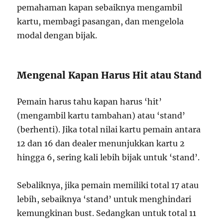
pemahaman kapan sebaiknya mengambil
kartu, membagi pasangan, dan mengelola
modal dengan bijak.
Mengenal Kapan Harus Hit atau Stand
Pemain harus tahu kapan harus ‘hit’
(mengambil kartu tambahan) atau ‘stand’
(berhenti). Jika total nilai kartu pemain antara
12 dan 16 dan dealer menunjukkan kartu 2
hingga 6, sering kali lebih bijak untuk ‘stand’.
Sebaliknya, jika pemain memiliki total 17 atau
lebih, sebaiknya ‘stand’ untuk menghindari
kemungkinan bust. Sedangkan untuk total 11