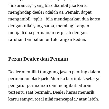
“insurance,” yang bisa diambil jika kartu
menghadap dealer adalah as. Pemain dapat
mengambil “split” bila mendapatkan dua kartu
dengan nilai yang sama, membagi tangan
menjadi dua permainan terpisah dengan
taruhan tambahan untuk tangan kedua.
Peran Dealer dan Pemain
Dealer memiliki tanggung jawab penting dalam
permainan blackjack. Mereka bertindak sebagai
pengatur permainan dan mengikuti aturan
tertentu saat bermain. Dealer harus menarik
kartu sampai total nilai mencapai 17 atau lebih.