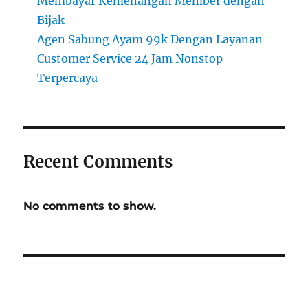
Membayar Kemenangan Member dengan
Bijak
Agen Sabung Ayam 99k Dengan Layanan
Customer Service 24 Jam Nonstop
Terpercaya
Recent Comments
No comments to show.