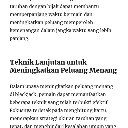
taruhan dengan bijak dapat membantu
memperpanjang waktu bermain dan
meningkatkan peluang memperoleh
kemenangan dalam jangka waktu yang lebih
panjang.
Teknik Lanjutan untuk
Meningkatkan Peluang Menang
Dalam upaya meningkatkan peluang menang
di blackjack, pemain dapat memanfaatkan
beberapa teknik yang telah terbukti efektif.
Fokusnya terletak pada menghitung kartu,
menerapkan strategi ukuran taruhan yang
tepat, dan menghindari kesalahan umum yang