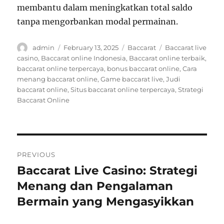
membantu dalam meningkatkan total saldo
tanpa mengorbankan modal permainan.
A
P
C
T
admin
February 13, 2025
Baccarat
Baccarat live
u
o
a
a
casino
,
Baccarat online Indonesia
,
Baccarat online terbaik
,
t
s
t
g
baccarat online terpercaya
,
bonus baccarat online
,
Cara
h
t
e
s
menang baccarat online
,
Game baccarat live
,
Judi
o
e
g
baccarat online
,
Situs baccarat online terpercaya
,
Strategi
r
d
o
Baccarat Online
o
r
n
i
e
s
P
PREVIOUS
o
Baccarat Live Casino: Strategi
P
r
Menang dan Pengalaman
s
e
Bermain yang Mengasyikkan
t
v