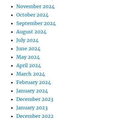
November 2024
October 2024
September 2024
August 2024
July 2024
June 2024
May 2024
April 2024
March 2024
February 2024
January 2024
December 2023
January 2023
December 2022