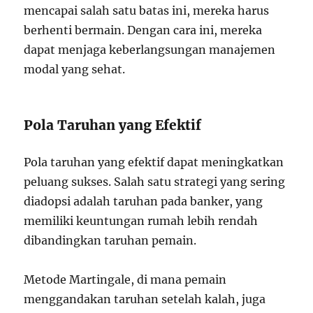
mencapai salah satu batas ini, mereka harus
berhenti bermain. Dengan cara ini, mereka
dapat menjaga keberlangsungan manajemen
modal yang sehat.
Pola Taruhan yang Efektif
Pola taruhan yang efektif dapat meningkatkan
peluang sukses. Salah satu strategi yang sering
diadopsi adalah taruhan pada banker, yang
memiliki keuntungan rumah lebih rendah
dibandingkan taruhan pemain.
Metode Martingale, di mana pemain
menggandakan taruhan setelah kalah, juga