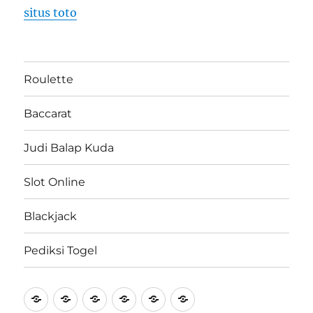
situs toto
Roulette
Baccarat
Judi Balap Kuda
Slot Online
Blackjack
Pediksi Togel
Roulette
Baccarat
Judi
Slot
Blackjack
Pediksi