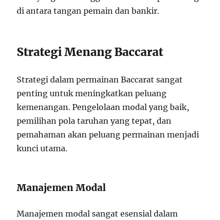
di antara tangan pemain dan bankir.
Strategi Menang Baccarat
Strategi dalam permainan Baccarat sangat
penting untuk meningkatkan peluang
kemenangan. Pengelolaan modal yang baik,
pemilihan pola taruhan yang tepat, dan
pemahaman akan peluang permainan menjadi
kunci utama.
Manajemen Modal
Manajemen modal sangat esensial dalam