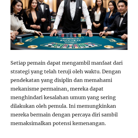
Setiap pemain dapat mengambil manfaat dari
strategi yang telah teruji oleh waktu. Dengan
pendekatan yang disiplin dan memahami
mekanisme permainan, mereka dapat
menghindari kesalahan umum yang sering
dilakukan oleh pemula. Ini memungkinkan
mereka bermain dengan percaya diri sambil
memaksimalkan potensi kemenangan.