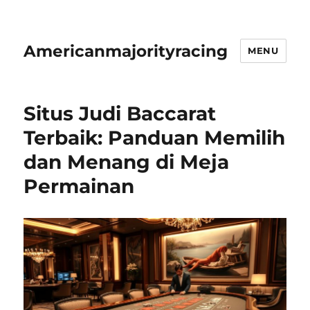
Americanmajorityracing
MENU
Situs Judi Baccarat
Terbaik: Panduan Memilih
dan Menang di Meja
Permainan