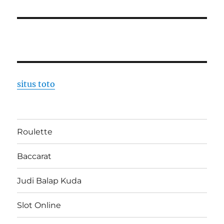
situs toto
Roulette
Baccarat
Judi Balap Kuda
Slot Online