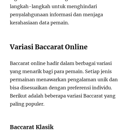
langkah-langkah untuk menghindari
penyalahgunaan informasi dan menjaga
kerahasiaan data pemain.
Variasi Baccarat Online
Baccarat online hadir dalam berbagai variasi
yang menarik bagi para pemain. Setiap jenis
permainan menawarkan pengalaman unik dan
bisa disesuaikan dengan preferensi individu.
Berikut adalah beberapa variasi Baccarat yang
paling populer.
Baccarat Klasik