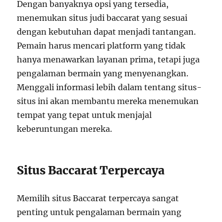
Dengan banyaknya opsi yang tersedia,
menemukan situs judi baccarat yang sesuai
dengan kebutuhan dapat menjadi tantangan.
Pemain harus mencari platform yang tidak
hanya menawarkan layanan prima, tetapi juga
pengalaman bermain yang menyenangkan.
Menggali informasi lebih dalam tentang situs-
situs ini akan membantu mereka menemukan
tempat yang tepat untuk menjajal
keberuntungan mereka.
Situs Baccarat Terpercaya
Memilih situs Baccarat terpercaya sangat
penting untuk pengalaman bermain yang