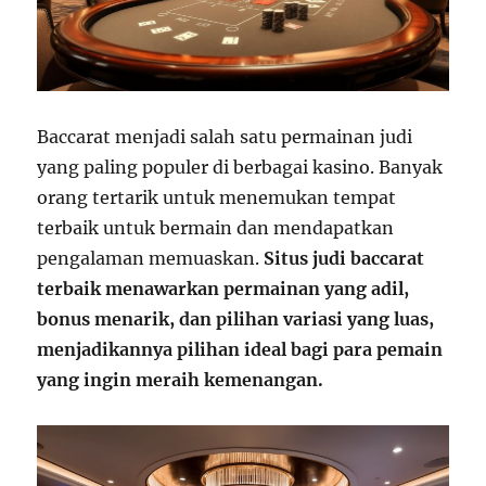
Baccarat menjadi salah satu permainan judi
yang paling populer di berbagai kasino. Banyak
orang tertarik untuk menemukan tempat
terbaik untuk bermain dan mendapatkan
pengalaman memuaskan.
Situs judi baccarat
terbaik menawarkan permainan yang adil,
bonus menarik, dan pilihan variasi yang luas,
menjadikannya pilihan ideal bagi para pemain
yang ingin meraih kemenangan.