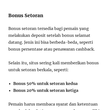
Bonus Setoran
Bonus setoran tersedia bagi pemain yang
melakukan deposit setelah bonus selamat
datang. Jenis ini bisa berbeda-beda, seperti
bonus persentase atau penawaran cashback.
Selain itu, situs sering kali memberikan bonus
untuk setoran berkala, seperti:
Bonus 50% untuk setoran kedua
Bonus 20% untuk setoran ketiga
Pemain harus membaca syarat dan ketentuan