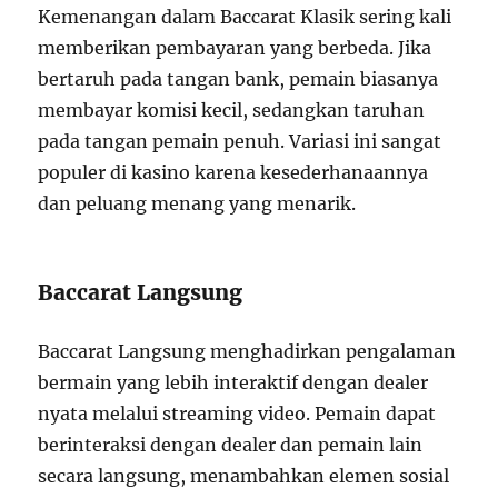
Kemenangan dalam Baccarat Klasik sering kali
memberikan pembayaran yang berbeda. Jika
bertaruh pada tangan bank, pemain biasanya
membayar komisi kecil, sedangkan taruhan
pada tangan pemain penuh. Variasi ini sangat
populer di kasino karena kesederhanaannya
dan peluang menang yang menarik.
Baccarat Langsung
Baccarat Langsung menghadirkan pengalaman
bermain yang lebih interaktif dengan dealer
nyata melalui streaming video. Pemain dapat
berinteraksi dengan dealer dan pemain lain
secara langsung, menambahkan elemen sosial