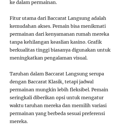
ke dalam permainan.
Fitur utama dari Baccarat Langsung adalah
kemudahan akses. Pemain bisa menikmati
permainan dari kenyamanan rumah mereka
tanpa kehilangan keaslian kasino. Grafik
berkualitas tinggi biasanya digunakan untuk
meningkatkan pengalaman visual.
Taruhan dalam Baccarat Langsung serupa
dengan Baccarat Klasik, tetapi jadwal
permainan mungkin lebih fleksibel. Pemain
seringkali diberikan opsi untuk mengatur
waktu taruhan mereka dan memilih variasi
permainan yang berbeda sesuai preferensi
mereka.