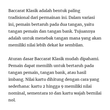
Baccarat Klasik adalah bentuk paling
tradisional dari permainan ini. Dalam variasi
ini, pemain bertaruh pada dua tangan, yaitu
tangan pemain dan tangan bank. Tujuannya
adalah untuk menebak tangan mana yang akan
memiliki nilai lebih dekat ke sembilan.
Aturan dasar Baccarat Klasik mudah dipahami.
Pemain dapat memilih untuk bertaruh pada
tangan pemain, tangan bank, atau hasil
imbang. Nilai kartu dihitung dengan cara yang
sederhana: kartu 2 hingga 9 memiliki nilai
nominal, sementara 10 dan kartu wajah bernilai
nol.