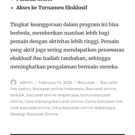
Akses ke Turnamen Eksklusif
Tingkat keanggotaan dalam program ini bisa
berbeda, memberikan manfaat lebih bagi
pemain dengan aktivitas lebih tinggi. Pemain
yang aktif juga sering mendapatkan penawaran
eksklusif dan hadiah tambahan, sehingga
meningkatkan pengalaman bermain mereka.
A
P
C
T
admin
February 14, 2025
Baccarat
Baccarat
u
o
a
a
live casino
,
Baccarat online Indonesia
,
Baccarat online
t
s
t
g
terbaik
,
baccarat online terpercaya
,
bonus baccarat
h
t
e
s
online
,
Cara menang baccarat online
,
Game baccarat live
,
o
e
g
Judi baccarat online
,
Situs baccarat online terpercaya
,
r
d
o
Strategi Baccarat Online
o
r
n
i
e