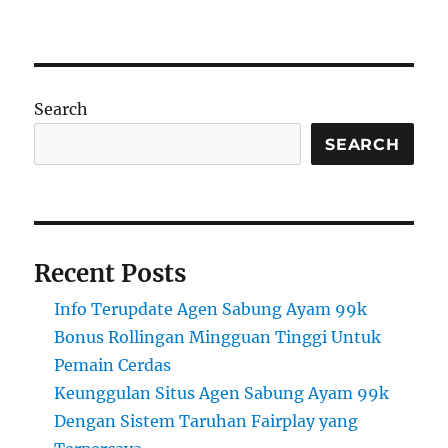
Search
SEARCH
Recent Posts
Info Terupdate Agen Sabung Ayam 99k
Bonus Rollingan Mingguan Tinggi Untuk
Pemain Cerdas
Keunggulan Situs Agen Sabung Ayam 99k
Dengan Sistem Taruhan Fairplay yang