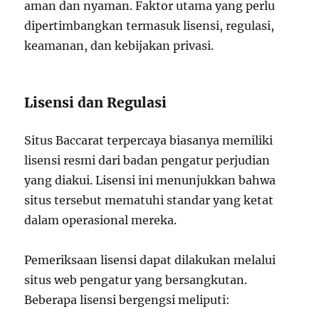
aman dan nyaman. Faktor utama yang perlu
dipertimbangkan termasuk lisensi, regulasi,
keamanan, dan kebijakan privasi.
Lisensi dan Regulasi
Situs Baccarat terpercaya biasanya memiliki
lisensi resmi dari badan pengatur perjudian
yang diakui. Lisensi ini menunjukkan bahwa
situs tersebut mematuhi standar yang ketat
dalam operasional mereka.
Pemeriksaan lisensi dapat dilakukan melalui
situs web pengatur yang bersangkutan.
Beberapa lisensi bergengsi meliputi: