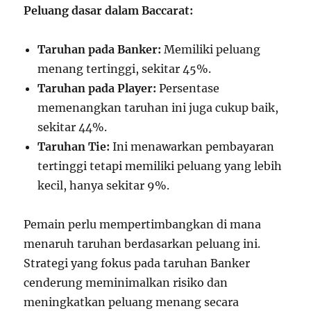
Peluang dasar dalam Baccarat:
Taruhan pada Banker:
Memiliki peluang
menang tertinggi, sekitar 45%.
Taruhan pada Player:
Persentase
memenangkan taruhan ini juga cukup baik,
sekitar 44%.
Taruhan Tie:
Ini menawarkan pembayaran
tertinggi tetapi memiliki peluang yang lebih
kecil, hanya sekitar 9%.
Pemain perlu mempertimbangkan di mana
menaruh taruhan berdasarkan peluang ini.
Strategi yang fokus pada taruhan Banker
cenderung meminimalkan risiko dan
meningkatkan peluang menang secara