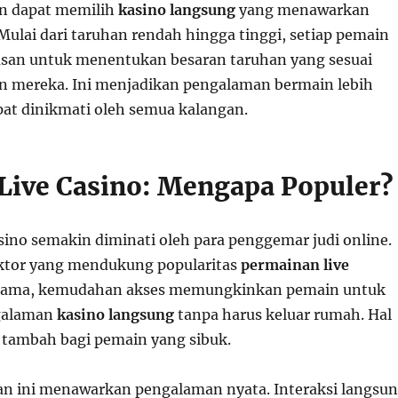
in dapat memilih
kasino langsung
yang menawarkan
Mulai dari taruhan rendah hingga tinggi, setiap pemain
san untuk menentukan besaran taruhan yang sesuai
n mereka. Ini menjadikan pengalaman bermain lebih
apat dinikmati oleh semua kalangan.
 Live Casino: Mengapa Populer?
sino semakin diminati oleh para penggemar judi online.
ktor yang mendukung popularitas
permainan live
rtama, kemudahan akses memungkinkan pemain untuk
galaman
kasino langsung
tanpa harus keluar rumah. Hal
i tambah bagi pemain yang sibuk.
n ini menawarkan pengalaman nyata. Interaksi langsu