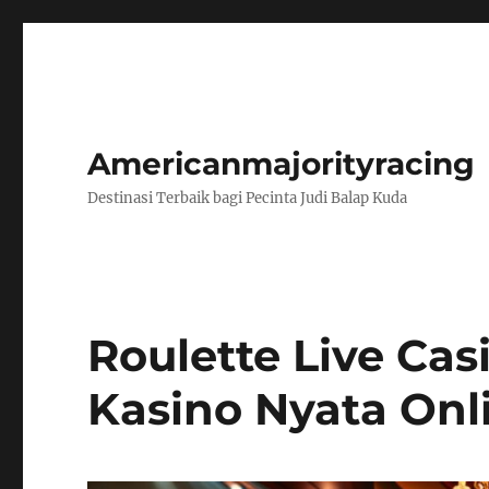
Americanmajorityracing
Destinasi Terbaik bagi Pecinta Judi Balap Kuda
Roulette Live Ca
Kasino Nyata Onl