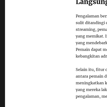
Langsun
Pengalaman ber
sulit ditandingi
streaming, pem
yang memikat. I
yang mendebark
Pemain dapat me
kebangkitan adre
Selain itu, fit
antara pemain d
meningkatkan k
yang mereka lak
pengalaman, me