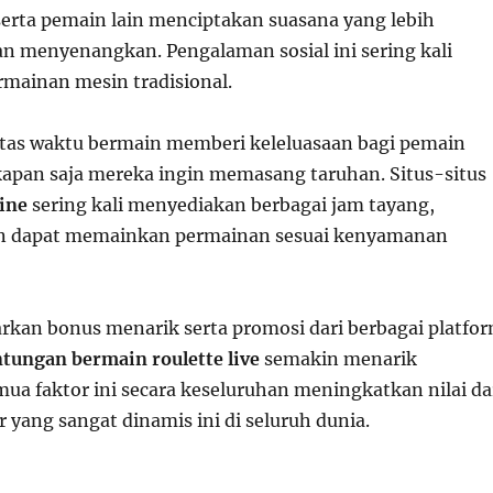
erta pemain lain menciptakan suasana yang lebih
 menyenangkan. Pengalaman sosial ini sering kali
rmainan mesin tradisional.
ilitas waktu bermain memberi keleluasaan bagi pemain
apan saja mereka ingin memasang taruhan. Situs-situs
line
sering kali menyediakan berbagai jam tayang,
n dapat memainkan permainan sesuai kenyamanan
an bonus menarik serta promosi dari berbagai platfo
tungan bermain roulette live
semakin menarik
mua faktor ini secara keseluruhan meningkatkan nilai da
yang sangat dinamis ini di seluruh dunia.