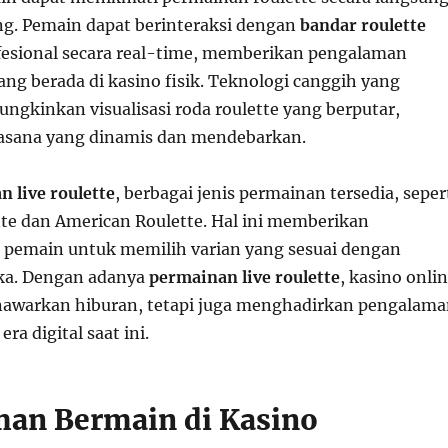
ng. Pemain dapat berinteraksi dengan
bandar roulette
esional secara real-time, memberikan pengalaman
ng berada di kasino fisik. Teknologi canggih yang
gkinkan visualisasi roda roulette yang berputar,
asana yang dinamis dan mendebarkan.
 live roulette
, berbagai jenis permainan tersedia, seper
te dan American Roulette. Hal ini memberikan
gi pemain untuk memilih varian yang sesuai dengan
eka. Dengan adanya
permainan live roulette
, kasino onli
nawarkan hiburan, tetapi juga menghadirkan pengalam
era digital saat ini.
an Bermain di Kasino