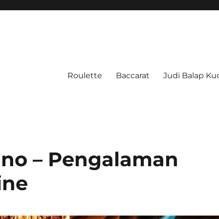
Roulette
Baccarat
Judi Balap Ku
sino – Pengalaman
ine