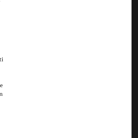
ti
ne
an