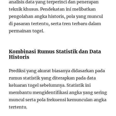
analisis data yang terperinci dan penerapan
teknik khusus. Pendekatan ini melibatkan
pengolahan angka historis, pola yang muncul
di pasaran tertentu, serta tren terbaru dalam
permainan togel.
Kombinasi Rumus Statistik dan Data
Historis
Prediksi yang akurat biasanya didasarkan pada
rumus statistik yang diterapkan pada data
keluaran togel sebelumnya. Statistik ini
membantu mengidentifikasi angka yang sering
muncul serta pola frekuensi kemunculan angka
tertentu.