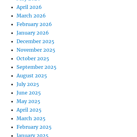
April 2026
March 2026
February 2026
January 2026
December 2025
November 2025
October 2025
September 2025
August 2025
July 2025
June 2025
May 2025
April 2025
March 2025
February 2025
January 2025