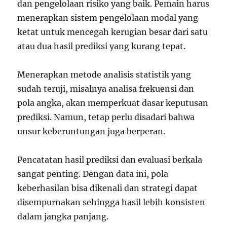
dan pengelolaan risiko yang baik. Pemain harus
menerapkan sistem pengelolaan modal yang
ketat untuk mencegah kerugian besar dari satu
atau dua hasil prediksi yang kurang tepat.
Menerapkan metode analisis statistik yang
sudah teruji, misalnya analisa frekuensi dan
pola angka, akan memperkuat dasar keputusan
prediksi. Namun, tetap perlu disadari bahwa
unsur keberuntungan juga berperan.
Pencatatan hasil prediksi dan evaluasi berkala
sangat penting. Dengan data ini, pola
keberhasilan bisa dikenali dan strategi dapat
disempurnakan sehingga hasil lebih konsisten
dalam jangka panjang.