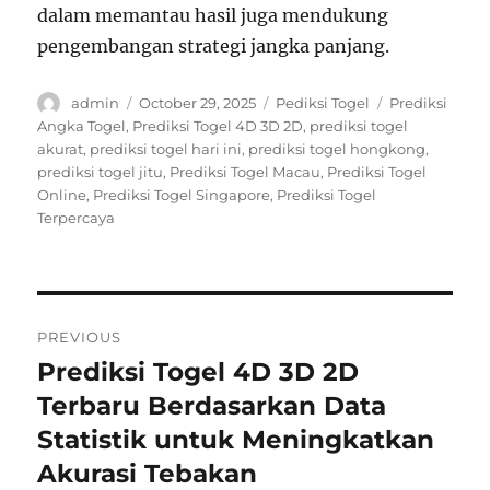
dalam memantau hasil juga mendukung
pengembangan strategi jangka panjang.
A
P
C
T
admin
October 29, 2025
Pediksi Togel
Prediksi
u
o
a
a
Angka Togel
,
Prediksi Togel 4D 3D 2D
,
prediksi togel
t
s
t
g
akurat
,
prediksi togel hari ini
,
prediksi togel hongkong
,
h
t
e
s
prediksi togel jitu
,
Prediksi Togel Macau
,
Prediksi Togel
o
e
g
Online
,
Prediksi Togel Singapore
,
Prediksi Togel
r
d
o
Terpercaya
o
r
n
i
e
s
P
PREVIOUS
o
Prediksi Togel 4D 3D 2D
P
r
Terbaru Berdasarkan Data
s
e
Statistik untuk Meningkatkan
t
v
Akurasi Tebakan