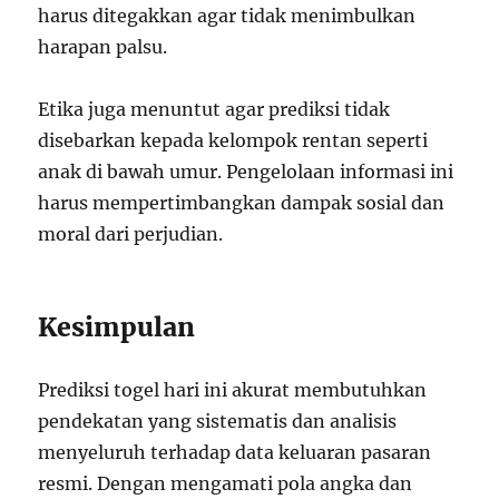
harus ditegakkan agar tidak menimbulkan
harapan palsu.
Etika juga menuntut agar prediksi tidak
disebarkan kepada kelompok rentan seperti
anak di bawah umur. Pengelolaan informasi ini
harus mempertimbangkan dampak sosial dan
moral dari perjudian.
Kesimpulan
Prediksi togel hari ini akurat membutuhkan
pendekatan yang sistematis dan analisis
menyeluruh terhadap data keluaran pasaran
resmi. Dengan mengamati pola angka dan