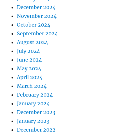
December 2024
November 2024
October 2024
September 2024
August 2024
July 2024
June 2024
May 2024
April 2024
March 2024
February 2024
January 2024
December 2023
January 2023
December 2022