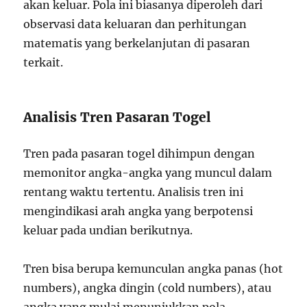
akan keluar. Pola ini biasanya diperoleh dari
observasi data keluaran dan perhitungan
matematis yang berkelanjutan di pasaran
terkait.
Analisis Tren Pasaran Togel
Tren pada pasaran togel dihimpun dengan
memonitor angka-angka yang muncul dalam
rentang waktu tertentu. Analisis tren ini
mengindikasi arah angka yang berpotensi
keluar pada undian berikutnya.
Tren bisa berupa kemunculan angka panas (hot
numbers), angka dingin (cold numbers), atau
angka yang mulai menunjukkan pola