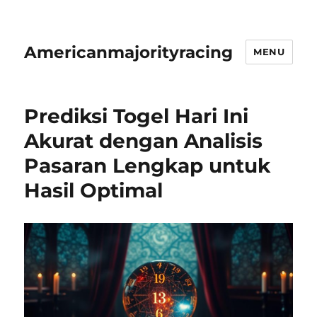
Americanmajorityracing
MENU
Prediksi Togel Hari Ini
Akurat dengan Analisis
Pasaran Lengkap untuk
Hasil Optimal