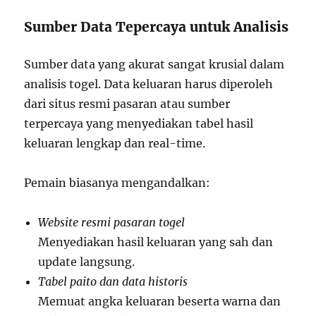
Sumber Data Tepercaya untuk Analisis
Sumber data yang akurat sangat krusial dalam
analisis togel. Data keluaran harus diperoleh
dari situs resmi pasaran atau sumber
terpercaya yang menyediakan tabel hasil
keluaran lengkap dan real-time.
Pemain biasanya mengandalkan:
Website resmi pasaran togel
Menyediakan hasil keluaran yang sah dan
update langsung.
Tabel paito dan data historis
Memuat angka keluaran beserta warna dan