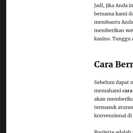
Jadi, jika Anda 
bersama kami dan
membantu Anda 
memberikan waw
kasino. Tunggu a
Cara Ber
Sebelum dapat
memahami
cara
akan memberik
termasuk aturan 
konvensional di 
Roulette adalah