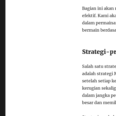
Bagian ini aka
efektif. Kami a
dalam permainan 
bermain berdasa
Strategi-pr
Salah satu strat
adalah strategi 
setelah setiap 
kerugian sekali
dalam jangka p
besar dan memili