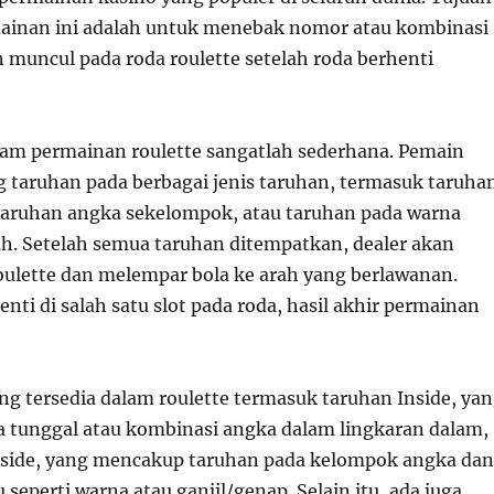
ainan ini adalah untuk menebak nomor atau kombinasi
 muncul pada roda roulette setelah roda berhenti
lam permainan roulette sangatlah sederhana. Pemain
taruhan pada berbagai jenis taruhan, termasuk taruha
taruhan angka sekelompok, atau taruhan pada warna
h. Setelah semua taruhan ditempatkan, dealer akan
ulette dan melempar bola ke arah yang berlawanan.
enti di salah satu slot pada roda, hasil akhir permainan
ng tersedia dalam roulette termasuk taruhan Inside, ya
tunggal atau kombinasi angka dalam lingkaran dalam,
tside, yang mencakup taruhan pada kelompok angka dan
u seperti warna atau ganjil/genap. Selain itu, ada juga