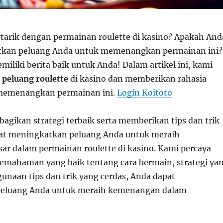
tarik dengan permainan roulette di kasino? Apakah And
tkan peluang Anda untuk memenangkan permainan ini?
emiliki berita baik untuk Anda! Dalam artikel ini, kami
s
peluang roulette
di kasino dan memberikan rahasia
memenangkan permainan ini.
Login Koitoto
gikan strategi terbaik serta memberikan tips dan trik
pat meningkatkan peluang Anda untuk meraih
r dalam permainan roulette di kasino. Kami percaya
mahaman yang baik tentang cara bermain, strategi ya
unaan tips dan trik yang cerdas, Anda dapat
eluang Anda untuk meraih kemenangan dalam