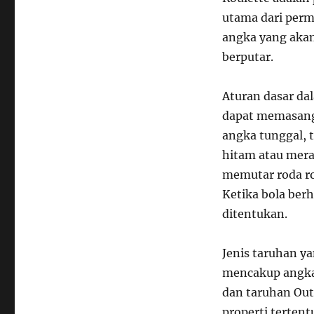
utama dari perm
angka yang akan
berputar.
Aturan dasar da
dapat memasang 
angka tunggal, 
hitam atau mera
memutar roda ro
Ketika bola berh
ditentukan.
Jenis taruhan ya
mencakup angka 
dan taruhan Ou
properti tertent