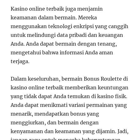
Kasino online terbaik juga menjamin
keamanan dalam bermain. Mereka
menggunakan teknologi enkripsi yang canggih
untuk melindungi data pribadi dan keuangan
Anda. Anda dapat bermain dengan tenang,
mengetahui bahwa informasi Anda aman
terjaga.
Dalam keseluruhan, bermain Bonus Roulette di
kasino online terbaik memberikan keuntungan
yang tidak dapat Anda temukan di kasino fisik.
Anda dapat menikmati variasi permainan yang
menarik, mendapatkan bonus yang
menggiurkan, dan bermain dengan
kenyamanan dan keamanan yang dijamin. Jadi,
jangan ragu untuk mencoba keberuntungan