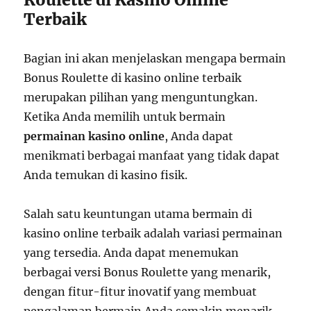
Terbaik
Bagian ini akan menjelaskan mengapa bermain
Bonus Roulette di kasino online terbaik
merupakan pilihan yang menguntungkan.
Ketika Anda memilih untuk bermain
permainan kasino online
, Anda dapat
menikmati berbagai manfaat yang tidak dapat
Anda temukan di kasino fisik.
Salah satu keuntungan utama bermain di
kasino online terbaik adalah variasi permainan
yang tersedia. Anda dapat menemukan
berbagai versi Bonus Roulette yang menarik,
dengan fitur-fitur inovatif yang membuat
pengalaman bermain Anda semakin menarik.