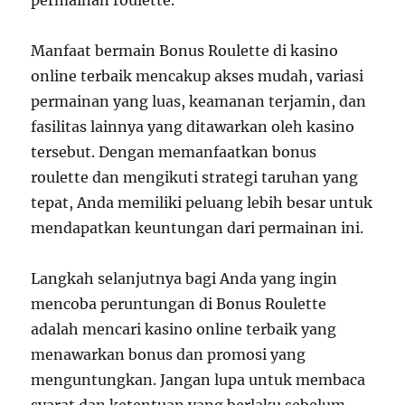
Manfaat bermain Bonus Roulette di kasino
online terbaik mencakup akses mudah, variasi
permainan yang luas, keamanan terjamin, dan
fasilitas lainnya yang ditawarkan oleh kasino
tersebut. Dengan memanfaatkan bonus
roulette dan mengikuti strategi taruhan yang
tepat, Anda memiliki peluang lebih besar untuk
mendapatkan keuntungan dari permainan ini.
Langkah selanjutnya bagi Anda yang ingin
mencoba peruntungan di Bonus Roulette
adalah mencari kasino online terbaik yang
menawarkan bonus dan promosi yang
menguntungkan. Jangan lupa untuk membaca
syarat dan ketentuan yang berlaku sebelum