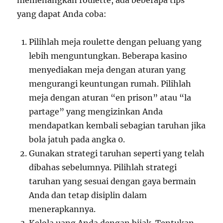
yang dapat Anda coba:
Pilihlah meja roulette dengan peluang yang
lebih menguntungkan. Beberapa kasino
menyediakan meja dengan aturan yang
mengurangi keuntungan rumah. Pilihlah
meja dengan aturan “en prison” atau “la
partage” yang mengizinkan Anda
mendapatkan kembali sebagian taruhan jika
bola jatuh pada angka 0.
Gunakan strategi taruhan seperti yang telah
dibahas sebelumnya. Pilihlah strategi
taruhan yang sesuai dengan gaya bermain
Anda dan tetap disiplin dalam
menerapkannya.
Kelola uang Anda dengan bijak. Tentukan