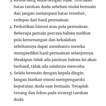
batas taruhan Anda sebelum mulai bermain
dan jangan melampaui batas tersebut,
terlepas dari hasil permainan.
Perhatikan histori atau pola permainan.
Beberapa pemain percaya bahwa melihat
pola kemenangan dan kekalahan
sebelumnya dapat membantu mereka
memprediksi hasil permainan selanjutnya.
Meskipun tidak ada jaminan bahwa ini akan
berhasil, tidak ada salahnya mencoba.
Selalu bermain dengan kepala dingin.
Jangan biarkan emosi mempengaruhi
keputusan Anda saat bermain. Tetaplah
tenang dan fokus pada strategi taruhan
Anda.