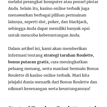
melalui perangkat komputer atau ponsel pintar
Anda. Selain itu, kasino online terbaik juga
menawarkan berbagai pilihan permainan
lainnya, seperti slot, poker, dan blackjack,
sehingga Anda dapat memiliki banyak opsi
untuk mencoba keberuntungan Anda.
Dalam artikel ini, kami akan memberikan
informasi tentang
strategi taruhan Roulette
,
bonus putaran gratis
, cara meningkatkan
peluang menang, serta manfaat bermain Bonus
Roulette di kasino online terbaik. Mari kita
jelajahi dunia menarik dari Bonus Roulette dan
nikmati kesenangan serta keuntungannya!