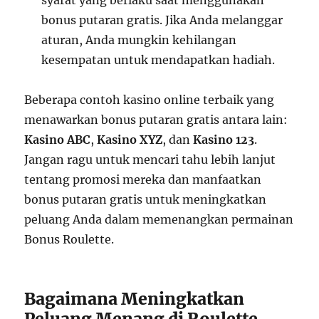
bonus putaran gratis. Jika Anda melanggar
aturan, Anda mungkin kehilangan
kesempatan untuk mendapatkan hadiah.
Beberapa contoh kasino online terbaik yang
menawarkan bonus putaran gratis antara lain:
Kasino ABC
,
Kasino XYZ
, dan
Kasino 123
.
Jangan ragu untuk mencari tahu lebih lanjut
tentang promosi mereka dan manfaatkan
bonus putaran gratis untuk meningkatkan
peluang Anda dalam memenangkan permainan
Bonus Roulette.
Bagaimana Meningkatkan
Peluang Menang di Roulette