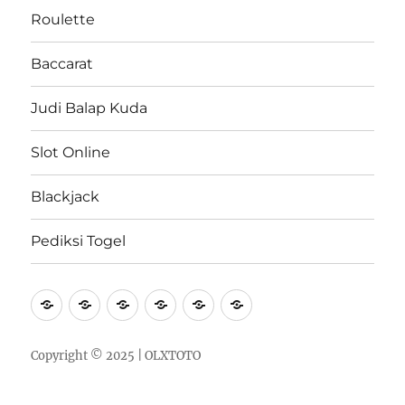
Roulette
Baccarat
Judi Balap Kuda
Slot Online
Blackjack
Pediksi Togel
Roulette
Baccarat
Judi
Slot
Blackjack
Pediksi
Balap
Online
Togel
Kuda
Copyright © 2025 |
OLXTOTO