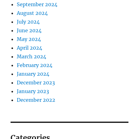
September 2024
August 2024
July 2024
June 2024
May 2024
April 2024
March 2024
February 2024
January 2024
December 2023
January 2023
December 2022
Categories