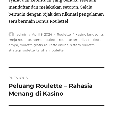
mendaftar dan melakukan setoran. Selalu
bermain dengan bijak dan nikmati pengalaman
seru bermain Bonus Roulette!
A
P
C
T
admin
April 8, 2024
Roulette
kasino langsung
,
u
o
a
a
meja roulette
,
nomor roulette
,
roulette amerika
,
roulette
t
s
t
g
eropa
,
roulette gratis
,
roulette online
,
sistem roulette
,
h
t
e
s
strategi roulette
,
taruhan roulette
o
e
g
r
d
o
o
r
n
i
P
e
PREVIOUS
s
o
Peluang Roulette – Rahasia
P
r
Menang di Kasino
s
e
t
v