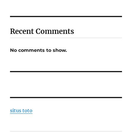
Recent Comments
No comments to show.
situs toto