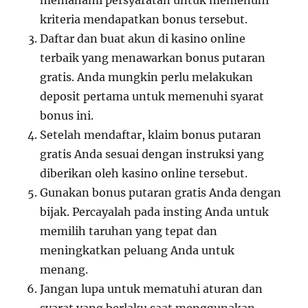
kriteria mendapatkan bonus tersebut.
Daftar dan buat akun di kasino online
terbaik yang menawarkan bonus putaran
gratis. Anda mungkin perlu melakukan
deposit pertama untuk memenuhi syarat
bonus ini.
Setelah mendaftar, klaim bonus putaran
gratis Anda sesuai dengan instruksi yang
diberikan oleh kasino online tersebut.
Gunakan bonus putaran gratis Anda dengan
bijak. Percayalah pada insting Anda untuk
memilih taruhan yang tepat dan
meningkatkan peluang Anda untuk
menang.
Jangan lupa untuk mematuhi aturan dan
syarat yang berlaku saat menggunakan