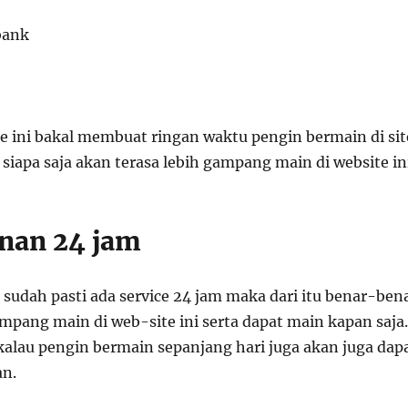
bank
te ini bakal membuat ringan waktu pengin bermain di sit
u siapa saja akan terasa lebih gampang main di website in
anan 24 jam
s sudah pasti ada service 24 jam maka dari itu benar-ben
mpang main di web-site ini serta dapat main kapan saja.
kalau pengin bermain sepanjang hari juga akan juga dap
an.