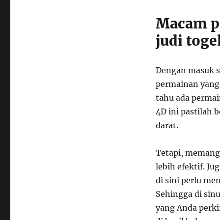
Macam p
judi toge
Dengan masuk se
permainan yang 
tahu ada permain
4D ini pastilah 
darat.
Tetapi, memang 
lebih efektif. J
di sini perlu me
Sehingga di sin
yang Anda perkir