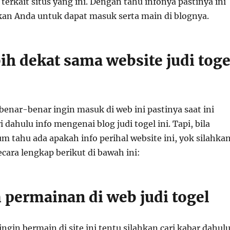
 terkait situs yang ini. Dengan tahu infonya pastinya ini
an Anda untuk dapat masuk serta main di blognya.
ih dekat sama website judi toge
enar-benar ingin masuk di web ini pastinya saat ini
 dahulu info mengenai blog judi togel ini. Tapi, bila
 tahu ada apakah info perihal website ini, yok silahka
cara lengkap berikut di bawah ini:
 permainan di web judi togel
ngin bermain di site ini tentu silahkan cari kabar dahul