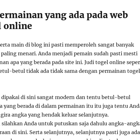
ermainan yang ada pada web
l online
rta main di blog ini pasti memperoleh sangat banyak
paling menari. Anda menjadi pemain sudah pasti mesti
an apa yang berada pada site ini. Judi togel online seper
betul-betul tidak ada tidak sama dengan permainan togel
dipakai di sini sangat modern dan tentu betul-betul
uga yang berada di dalam permainan itu itu juga tentu And
ngira angka yang hendak keluar selanjutnya.
u silahkan Anda untuk putuskan saja dahulu angka-angk
aan di sini. Serta selanjutnya, selanjutnya pasti juga ada