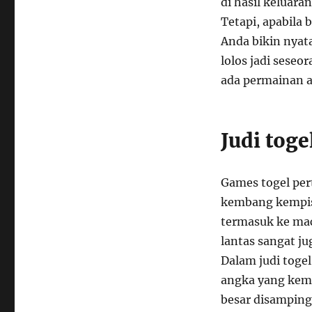
di hasil keluara
Tetapi, apabila 
Anda bikin nyata
lolos jadi seseo
ada permainan ap
Judi tog
Games togel per
kembang kempis.
termasuk ke mac
lantas sangat ju
Dalam judi togel
angka yang kem
besar disamping