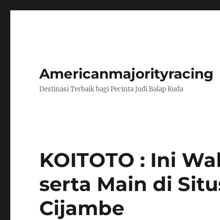
Americanmajorityracing
Destinasi Terbaik bagi Pecinta Judi Balap Kuda
KOITOTO : Ini W
serta Main di Sit
Cijambe