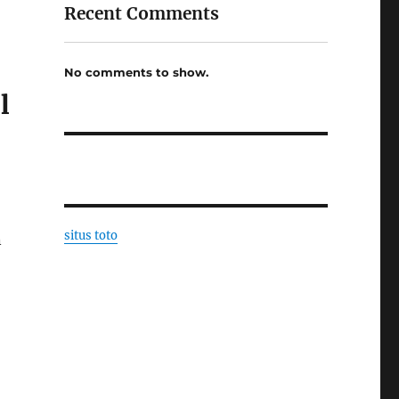
Recent Comments
No comments to show.
l
situs toto
n
u