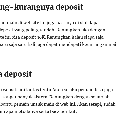
ang-kurangnya deposit
 main di website ini juga pastinya di sini dapat
deposit yang paling rendah. Renungkan jika dengan
e ini bisa deposit 10K. Renungkan kalau siapa saja
aru saja satu kali juga dapat mendapati keuntungan ma
a deposit
 website ini lantas tentu Anda selaku pemain bisa juga
i sangat banyak sistem. Renungkan dengan sejumlah
antu pemain untuk main di web ini. Akan tetapi, sudah
m apa metodanya serta baca berikut: