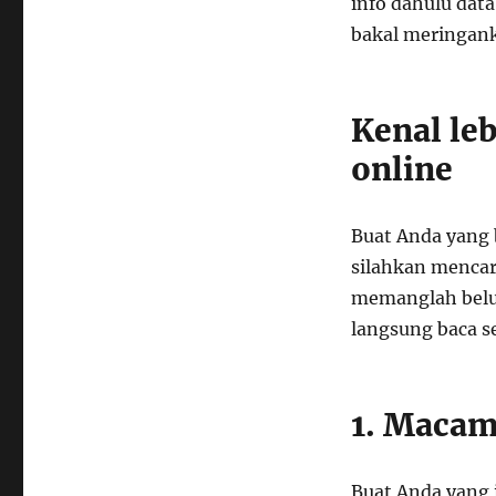
info dahulu data
bakal meringank
Kenal leb
online
Buat Anda yang b
silahkan mencari
memanglah belum
langsung baca se
1. Macam
Buat Anda yang i