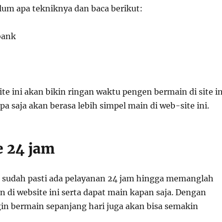
elum apa tekniknya dan baca berikut:
bank
ite ini akan bikin ringan waktu pengen bermain di site in
apa saja akan berasa lebih simpel main di web-site ini.
e 24 jam
as sudah pasti ada pelayanan 24 jam hingga memanglah
n di website ini serta dapat main kapan saja. Dengan
gin bermain sepanjang hari juga akan bisa semakin