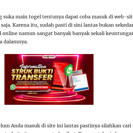
 suka main togel tentunya dapat coba masuk di web-sit
saja. Karena itu, sudah pasti di sini lantas bukan sekeda
l online namun sangat banyak banyak sekali keuntunga
a dalamnya.
elum Anda masuk di site ini lantas pastinya silahkan cari