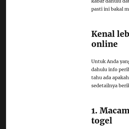
kabar dahulu dat
pasti ini bakal
Kenal leb
online
Untuk Anda yang
dahulu info peri
tahu ada apakah 
sedetailnya berik
1. Macam
togel