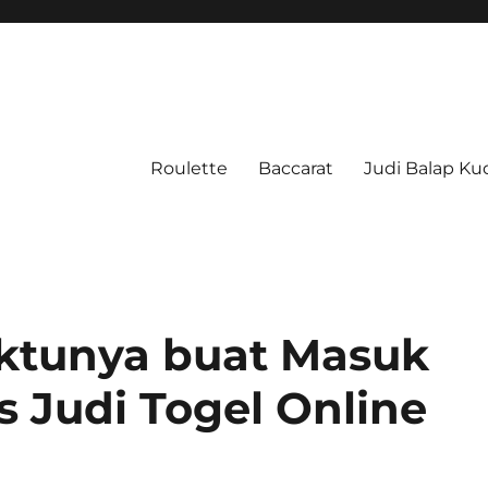
Roulette
Baccarat
Judi Balap Ku
aktunya buat Masuk
us Judi Togel Online