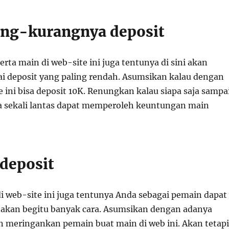
ang-kurangnya deposit
ta main di web-site ini juga tentunya di sini akan
i deposit yang paling rendah. Asumsikan kalau dengan
 ini bisa deposit 10K. Renungkan kalau siapa saja sampa
a sekali lantas dapat memperoleh keuntungan main
 deposit
 web-site ini juga tentunya Anda sebagai pemain dapat
nakan begitu banyak cara. Asumsikan dengan adanya
n meringankan pemain buat main di web ini. Akan tetapi