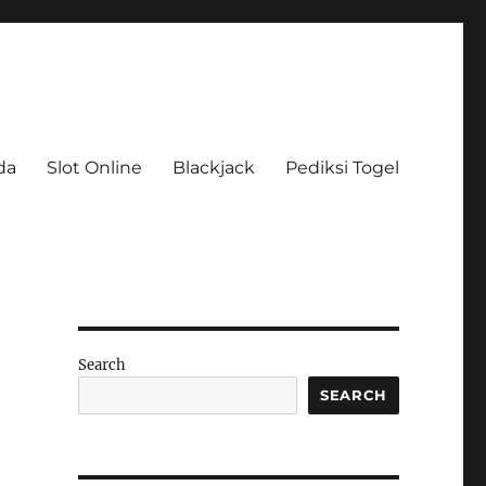
da
Slot Online
Blackjack
Pediksi Togel
Search
SEARCH