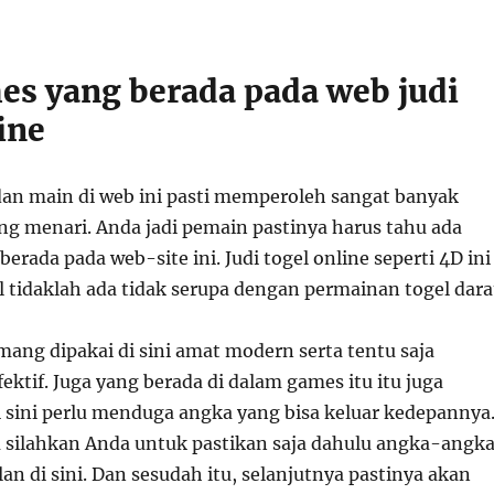
es yang berada pada web judi
ine
n main di web ini pasti memperoleh sangat banyak
ng menari. Anda jadi pemain pastinya harus tahu ada
erada pada web-site ini. Judi togel online seperti 4D ini
l tidaklah ada tidak serupa dengan permainan togel dara
mang dipakai di sini amat modern serta tentu saja
ktif. Juga yang berada di dalam games itu itu juga
i sini perlu menduga angka yang bisa keluar kedepannya
u silahkan Anda untuk pastikan saja dahulu angka-angk
n di sini. Dan sesudah itu, selanjutnya pastinya akan