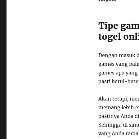
Tipe gam
togel onl
Dengan masuk da
games yang pali
games apa yang b
pasti betul-betu
Akan tetapi, me
memang lebih efe
pastinya Anda d
Sehingga di sin
yang Anda ramala