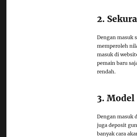
2. Sekur
Dengan masuk ser
memperoleh nila
masuk di website
pemain baru saj
rendah.
3. Model
Dengan masuk di
juga deposit gu
banyak cara aka