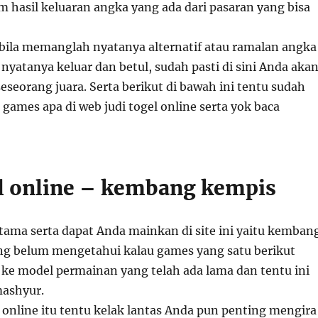
m hasil keluaran angka yang ada dari pasaran yang bisa
abila memanglah nyatanya alternatif atau ramalan angka
nyatanya keluar dan betul, sudah pasti di sini Anda aka
 seseorang juara. Serta berikut di bawah ini tentu sudah
 games apa di web judi togel online serta yok baca
el online – kembang kempis
tama serta dapat Anda mainkan di site ini yaitu kemban
ng belum mengetahui kalau games yang satu berikut
 ke model permainan yang telah ada lama dan tentu ini
mashyur.
 online itu tentu kelak lantas Anda pun penting mengira