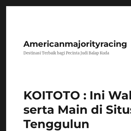
Americanmajorityracing
Destinasi Terbaik bagi Pecinta Judi Balap Kuda
KOITOTO : Ini W
serta Main di Sit
Tenggulun