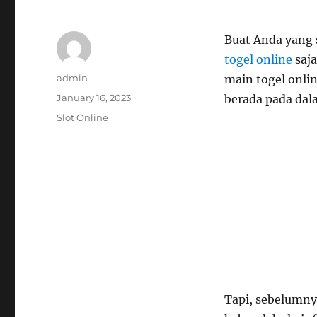
Buat Anda yang 
togel online
saja
Author
admin
main togel onli
Posted
January 16, 2023
berada pada dal
on
Categories
Slot Online
Tapi, sebelumnya