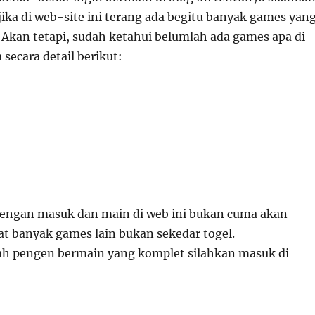
 jika di web-site ini terang ada begitu banyak games yan
 Akan tetapi, sudah ketahui belumlah ada games apa di
 secara detail berikut:
engan masuk dan main di web ini bukan cuma akan
t banyak games lain bukan sekedar togel.
h pengen bermain yang komplet silahkan masuk di