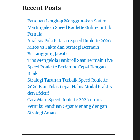
Recent Posts
Panduan Lengkap Menggunakan Sistem
Martingale di Speed Roulette Online untuk
Pemula
Analisis Pola Putaran Speed Roulette 2026:
Mitos vs Fakta dan Strategi Bermain
Bertanggung Jawab
Tips Mengelola Bankroll Saat Bermain Live
Speed Roulette Bertempo Cepat Dengan
Bijak
Strategi Taruhan Terbaik Speed Roulette
2026 Biar Tidak Cepat Habis Modal Praktis
dan Efektif
Cara Main Speed Roulette 2026 untuk
Pemula: Panduan Cepat Menang dengan
Strategi Aman