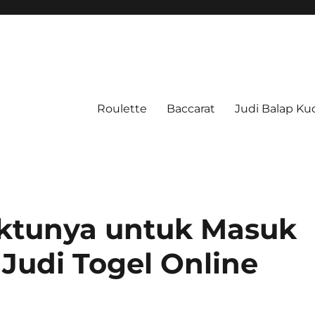
Roulette
Baccarat
Judi Balap Ku
aktunya untuk Masuk
 Judi Togel Online