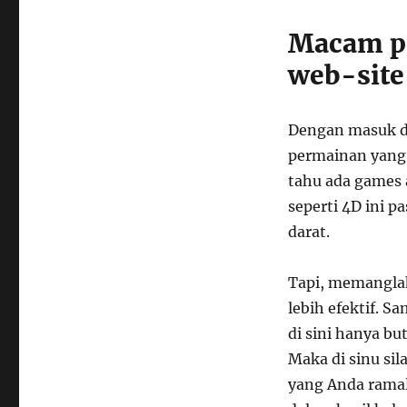
Macam pe
web-site 
Dengan masuk da
permainan yang 
tahu ada games a
seperti 4D ini 
darat.
Tapi, memanglah
lebih efektif. S
di sini hanya b
Maka di sinu si
yang Anda ramal