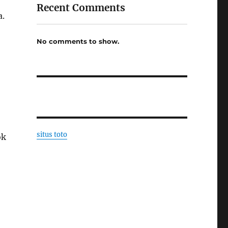
Recent Comments
a.
No comments to show.
situs toto
ok
n