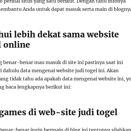
o perihal situs yang satu berikut. Dengan tahu infonya
 membantu Anda untuk dapat masuk serta main di blogny
ui lebih dekat sama website
l online
 benar-benar mau masuk di site ini pastinya saat ini
 dahulu data mengenai website judi togel ini. Akan
mang tidak tahu ada apakah data mengenai website ini, y
g baca lengkapnya berikut ini:
games di web-site judi togel
benar-benar ingin bermain di blog ini tentunya silahka