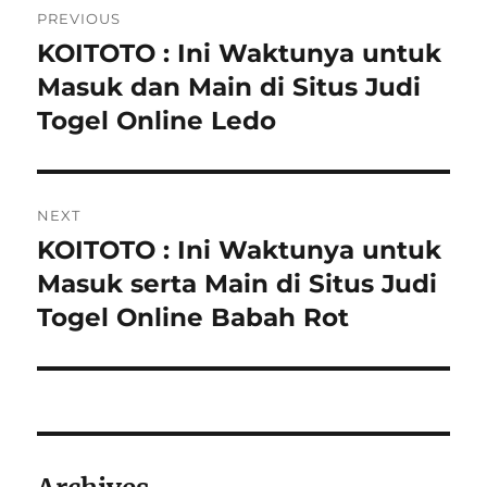
r
d
o
PREVIOUS
o
r
o
KOITOTO : Ini Waktunya untuk
P
n
i
r
Masuk dan Main di Situs Judi
e
s
s
e
Togel Online Ledo
t
v
i
n
o
NEXT
a
u
KOITOTO : Ini Waktunya untuk
N
s
v
e
Masuk serta Main di Situs Judi
p
x
i
Togel Online Babah Rot
o
t
s
g
p
t
o
a
:
s
t
t