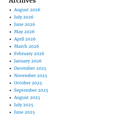
Archives
:
i
August 2026
o
July 2026
n
June 2026
May 2026
April 2026
March 2026
February 2026
January 2026
December 2025
November 2025
October 2025
September 2025
August 2025
July 2025
June 2025