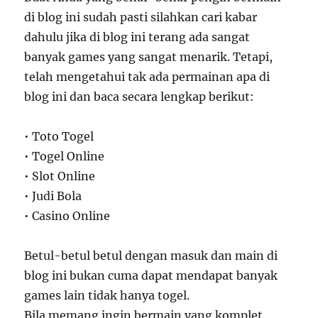
di blog ini sudah pasti silahkan cari kabar
dahulu jika di blog ini terang ada sangat
banyak games yang sangat menarik. Tetapi,
telah mengetahui tak ada permainan apa di
blog ini dan baca secara lengkap berikut:
• Toto Togel
• Togel Online
• Slot Online
• Judi Bola
• Casino Online
Betul-betul betul dengan masuk dan main di
blog ini bukan cuma dapat mendapat banyak
games lain tidak hanya togel.
Bila memang ingin bermain yang komplet