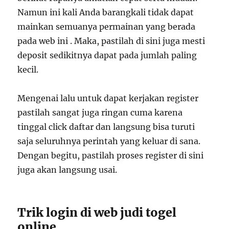
Namun ini kali Anda barangkali tidak dapat
mainkan semuanya permainan yang berada
pada web ini . Maka, pastilah di sini juga mesti
deposit sedikitnya dapat pada jumlah paling
kecil.
Mengenai lalu untuk dapat kerjakan register
pastilah sangat juga ringan cuma karena
tinggal click daftar dan langsung bisa turuti
saja seluruhnya perintah yang keluar di sana.
Dengan begitu, pastilah proses register di sini
juga akan langsung usai.
Trik login di web judi togel
online