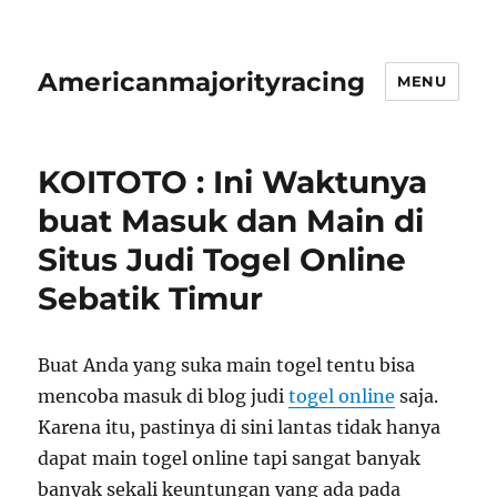
Americanmajorityracing
MENU
KOITOTO : Ini Waktunya
buat Masuk dan Main di
Situs Judi Togel Online
Sebatik Timur
Buat Anda yang suka main togel tentu bisa
mencoba masuk di blog judi
togel online
saja.
Karena itu, pastinya di sini lantas tidak hanya
dapat main togel online tapi sangat banyak
banyak sekali keuntungan yang ada pada