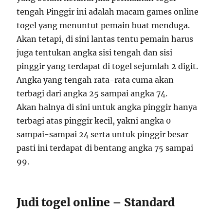
tengah Pinggir ini adalah macam games online
togel yang menuntut pemain buat menduga.
Akan tetapi, di sini lantas tentu pemain harus
juga tentukan angka sisi tengah dan sisi
pinggir yang terdapat di togel sejumlah 2 digit.
Angka yang tengah rata-rata cuma akan
terbagi dari angka 25 sampai angka 74.
Akan halnya di sini untuk angka pinggir hanya
terbagi atas pinggir kecil, yakni angka 0
sampai-sampai 24 serta untuk pinggir besar
pasti ini terdapat di bentang angka 75 sampai
99.
Judi togel online – Standard