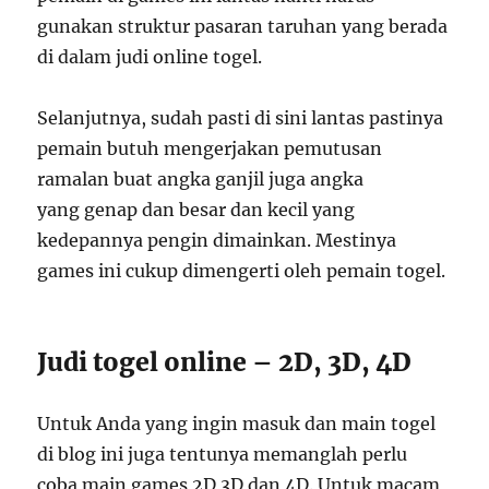
gunakan struktur pasaran taruhan yang berada
di dalam judi online togel.
Selanjutnya, sudah pasti di sini lantas pastinya
pemain butuh mengerjakan pemutusan
ramalan buat angka ganjil juga angka
yang genap dan besar dan kecil yang
kedepannya pengin dimainkan. Mestinya
games ini cukup dimengerti oleh pemain togel.
Judi togel online – 2D, 3D, 4D
Untuk Anda yang ingin masuk dan main togel
di blog ini juga tentunya memanglah perlu
coba main games 2D 3D dan 4D. Untuk macam