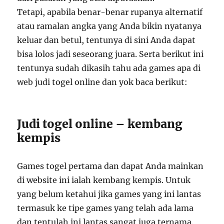
Tetapi, apabila benar-benar rupanya alternatif
atau ramalan angka yang Anda bikin nyatanya
keluar dan betul, tentunya di sini Anda dapat
bisa lolos jadi seseorang juara. Serta berikut ini
tentunya sudah dikasih tahu ada games apa di
web judi togel online dan yok baca berikut:
Judi togel online – kembang
kempis
Games togel pertama dan dapat Anda mainkan
di website ini ialah kembang kempis. Untuk
yang belum ketahui jika games yang ini lantas
termasuk ke tipe games yang telah ada lama
dan tentulah ini lantas sangat juga ternama.