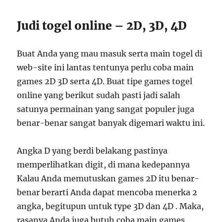
Judi togel online – 2D, 3D, 4D
Buat Anda yang mau masuk serta main togel di
web-site ini lantas tentunya perlu coba main
games 2D 3D serta 4D. Buat tipe games togel
online yang berikut sudah pasti jadi salah
satunya permainan yang sangat populer juga
benar-benar sangat banyak digemari waktu ini.
Angka D yang berdi belakang pastinya
memperlihatkan digit, di mana kedepannya
Kalau Anda memutuskan games 2D itu benar-
benar berarti Anda dapat mencoba menerka 2
angka, begitupun untuk type 3D dan 4D . Maka,
rasanya Anda juga butuh coba main games