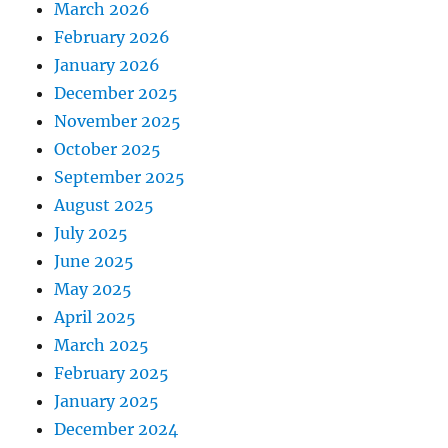
March 2026
February 2026
January 2026
December 2025
November 2025
October 2025
September 2025
August 2025
July 2025
June 2025
May 2025
April 2025
March 2025
February 2025
January 2025
December 2024