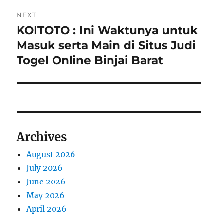
o
NEXT
a
u
KOITOTO : Ini Waktunya untuk
N
s
v
e
Masuk serta Main di Situs Judi
p
x
i
Togel Online Binjai Barat
o
t
s
g
p
t
o
a
:
s
t
t
Archives
:
i
August 2026
o
July 2026
n
June 2026
May 2026
April 2026