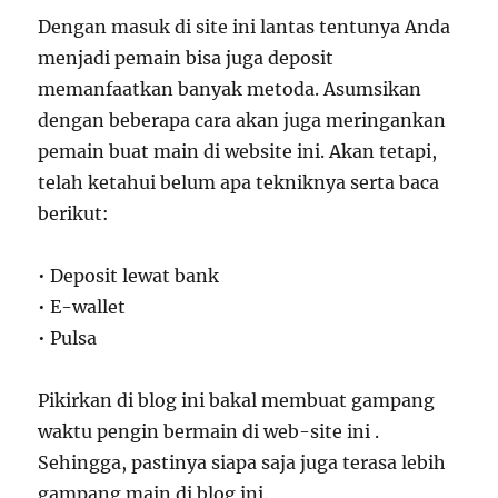
Dengan masuk di site ini lantas tentunya Anda
menjadi pemain bisa juga deposit
memanfaatkan banyak metoda. Asumsikan
dengan beberapa cara akan juga meringankan
pemain buat main di website ini. Akan tetapi,
telah ketahui belum apa tekniknya serta baca
berikut:
• Deposit lewat bank
• E-wallet
• Pulsa
Pikirkan di blog ini bakal membuat gampang
waktu pengin bermain di web-site ini .
Sehingga, pastinya siapa saja juga terasa lebih
gampang main di blog ini.