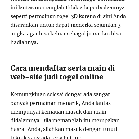
ini lantas memanglah tidak ada perbedaannya
seperti permainan togel 3D karena di sini Anda
disarankan untuk dapat menerka sejumlah 3
angka agar bisa keluar sebagai juara dan bisa
hadiahnya.
Cara mendaftar serta main di
web-site judi togel online
Kemungkinan selesai dengar ada sangat
banyak permainan menarik, Anda lantas
mempunyai kemauan masuk dan main
didalamnya. Bila memanglah itu merupakan
hasrat Anda, silahkan masuk dengan turuti
teknik yang ada tersebut ini: