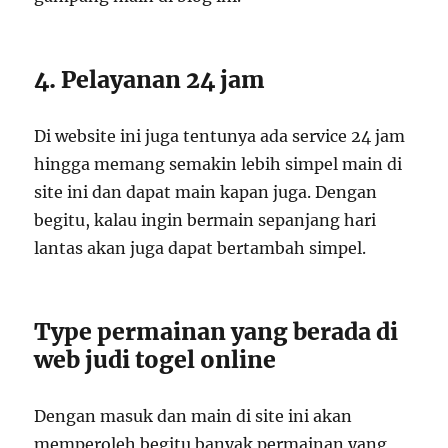
4. Pelayanan 24 jam
Di website ini juga tentunya ada service 24 jam
hingga memang semakin lebih simpel main di
site ini dan dapat main kapan juga. Dengan
begitu, kalau ingin bermain sepanjang hari
lantas akan juga dapat bertambah simpel.
Type permainan yang berada di
web judi togel online
Dengan masuk dan main di site ini akan
memperoleh begitu banyak permainan yang