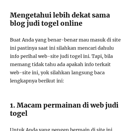
Mengetahui lebih dekat sama
blog judi togel online
Buat Anda yang benar-benar mau masuk di site
ini pastinya saat ini silahkan mencari dahulu
info perihal web-site judi togel ini. Tapi, bila
memang tidak tahu ada apakah info terkait
web-site ini, yok silahkan langsung baca
lengkapnya berikut ini:
1. Macam permainan di web judi
togel
Untuk Anda yang pengen bermain di site ini