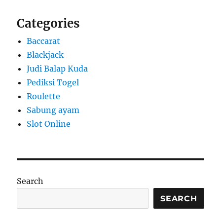
Categories
Baccarat
Blackjack
Judi Balap Kuda
Pediksi Togel
Roulette
Sabung ayam
Slot Online
Search
SEARCH