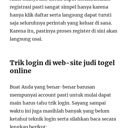
registrasi pasti sangat simpel hanya karena
hanya klik daftar serta langsung dapat turuti
saja seluruhnya perintah yang keluar di sana.
Karena itu, pastinya proses register di sini akan
langsung usai.
Trik login di web-site judi togel
online
Buat Anda yang benar-benar barusan
mempunyai account pasti untuk mulai dapat
main harus tahu trik login. Sayang sampai
waktu ini juga masihlah banyak yang belum
ketahui teknik login serta silahkan baca secara
lengkap berikut: