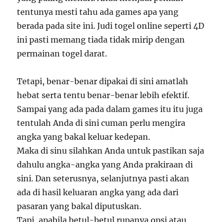
tentunya mesti tahu ada games apa yang
berada pada site ini. Judi togel online seperti 4D
ini pasti memang tiada tidak mirip dengan
permainan togel darat.
Tetapi, benar-benar dipakai di sini amatlah
hebat serta tentu benar-benar lebih efektif.
Sampai yang ada pada dalam games itu itu juga
tentulah Anda di sini cuman perlu mengira
angka yang bakal keluar kedepan.
Maka di sinu silahkan Anda untuk pastikan saja
dahulu angka-angka yang Anda prakiraan di
sini. Dan seterusnya, selanjutnya pasti akan
ada di hasil keluaran angka yang ada dari
pasaran yang bakal diputuskan.
Tapi, apabila betul-betul rupanya opsi atau