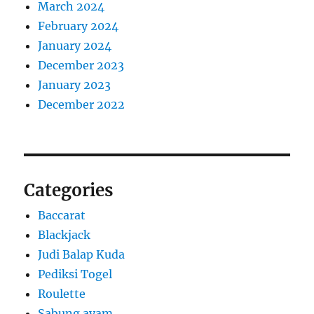
March 2024
February 2024
January 2024
December 2023
January 2023
December 2022
Categories
Baccarat
Blackjack
Judi Balap Kuda
Pediksi Togel
Roulette
Sabung ayam