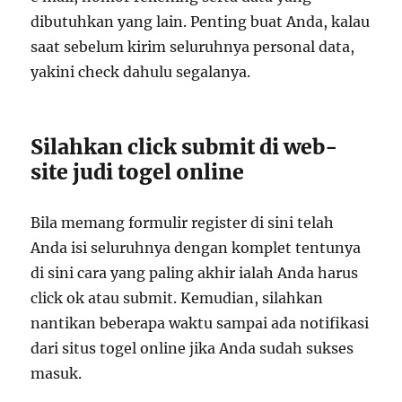
dibutuhkan yang lain. Penting buat Anda, kalau
saat sebelum kirim seluruhnya personal data,
yakini check dahulu segalanya.
Silahkan click submit di web-
site judi togel online
Bila memang formulir register di sini telah
Anda isi seluruhnya dengan komplet tentunya
di sini cara yang paling akhir ialah Anda harus
click ok atau submit. Kemudian, silahkan
nantikan beberapa waktu sampai ada notifikasi
dari situs togel online jika Anda sudah sukses
masuk.