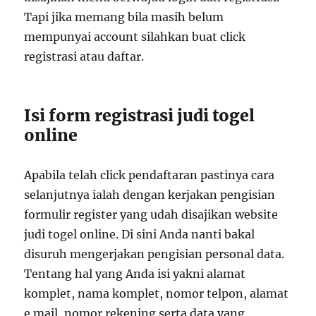
Tapi jika memang bila masih belum
mempunyai account silahkan buat click
registrasi atau daftar.
Isi form registrasi judi togel
online
Apabila telah click pendaftaran pastinya cara
selanjutnya ialah dengan kerjakan pengisian
formulir register yang udah disajikan website
judi togel online. Di sini Anda nanti bakal
disuruh mengerjakan pengisian personal data.
Tentang hal yang Anda isi yakni alamat
komplet, nama komplet, nomor telpon, alamat
e mail, nomor rekening serta data yang