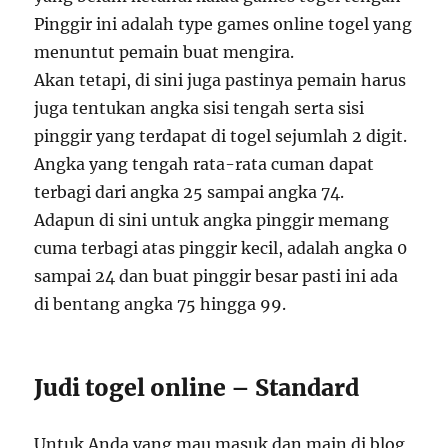
Pinggir ini adalah type games online togel yang
menuntut pemain buat mengira.
Akan tetapi, di sini juga pastinya pemain harus
juga tentukan angka sisi tengah serta sisi
pinggir yang terdapat di togel sejumlah 2 digit.
Angka yang tengah rata-rata cuman dapat
terbagi dari angka 25 sampai angka 74.
Adapun di sini untuk angka pinggir memang
cuma terbagi atas pinggir kecil, adalah angka 0
sampai 24 dan buat pinggir besar pasti ini ada
di bentang angka 75 hingga 99.
Judi togel online – Standard
Untuk Anda yang mau masuk dan main di blog