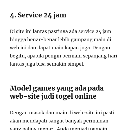
4. Service 24 jam
Di site ini lantas pastinya ada service 24 jam
hingga benar-benar lebih gampang main di
web ini dan dapat main kapan juga. Dengan
begitu, apabila pengin bermain sepanjang hari
lantas juga bisa semakin simpel.
Model games yang ada pada
web-site judi togel online
Dengan masuk dan main di web-site ini pasti
akan mendapati sangat banyak permainan
yang paling menari. Anda menjadi pemain