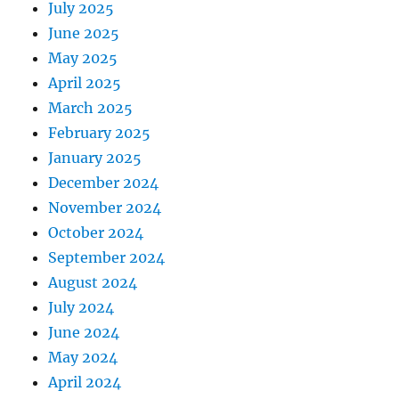
July 2025
June 2025
May 2025
April 2025
March 2025
February 2025
January 2025
December 2024
November 2024
October 2024
September 2024
August 2024
July 2024
June 2024
May 2024
April 2024