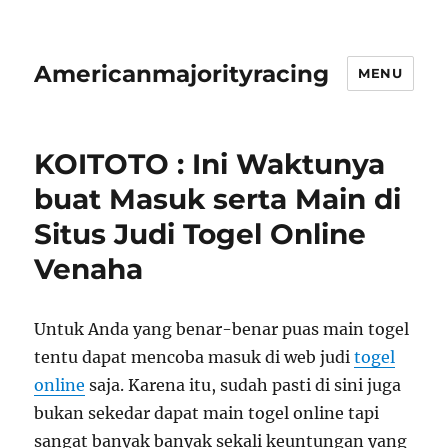
Americanmajorityracing
MENU
KOITOTO : Ini Waktunya
buat Masuk serta Main di
Situs Judi Togel Online
Venaha
Untuk Anda yang benar-benar puas main togel
tentu dapat mencoba masuk di web judi
togel
online
saja. Karena itu, sudah pasti di sini juga
bukan sekedar dapat main togel online tapi
sangat banyak banyak sekali keuntungan yang