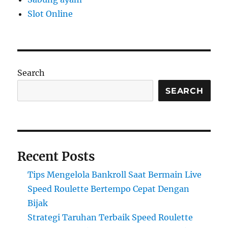
Slot Online
Search
SEARCH
Recent Posts
Tips Mengelola Bankroll Saat Bermain Live
Speed Roulette Bertempo Cepat Dengan
Bijak
Strategi Taruhan Terbaik Speed Roulette