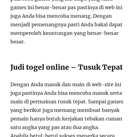
games ini benar-benar pas pastinya di web ini
juga Anda bisa mencoba menang. Dengan
menjadi pemenangnya pasti Anda bakal dapat
memperoleh keuntungan yang benar-benar
besar.
Judi togel online – Tusuk Tepat
Dengan Anda masuk dan main di web-site ini
juga pastinya Anda bisa mencoba masuk serta
main di permainan tusuk tepat. Sampai games
yang berikut juga memang membuat banyak
pemain hanya butuh kerjakan tebakan cuman
satu angka yang pas atau dua angka.
Apabila betul-betul sukses menerka secara