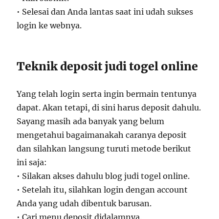
• Selesai dan Anda lantas saat ini udah sukses
login ke webnya.
Teknik deposit judi togel online
Yang telah login serta ingin bermain tentunya
dapat. Akan tetapi, di sini harus deposit dahulu.
Sayang masih ada banyak yang belum
mengetahui bagaimanakah caranya deposit
dan silahkan langsung turuti metode berikut
ini saja:
• Silakan akses dahulu blog judi togel online.
• Setelah itu, silahkan login dengan account
Anda yang udah dibentuk barusan.
• Cari menu deposit didalamnya.