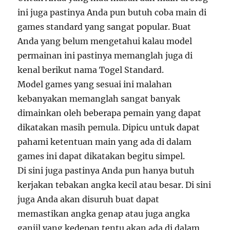
ini juga pastinya Anda pun butuh coba main di
games standard yang sangat popular. Buat
Anda yang belum mengetahui kalau model
permainan ini pastinya memanglah juga di
kenal berikut nama Togel Standard.
Model games yang sesuai ini malahan
kebanyakan memanglah sangat banyak
dimainkan oleh beberapa pemain yang dapat
dikatakan masih pemula. Dipicu untuk dapat
pahami ketentuan main yang ada di dalam
games ini dapat dikatakan begitu simpel.
Di sini juga pastinya Anda pun hanya butuh
kerjakan tebakan angka kecil atau besar. Di sini
juga Anda akan disuruh buat dapat
memastikan angka genap atau juga angka
ganjil yang kedepan tentu akan ada di dalam