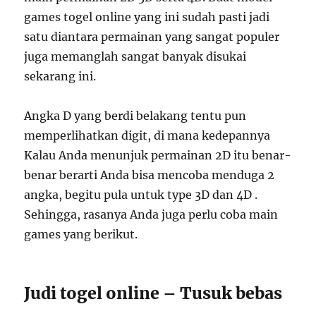
games togel online yang ini sudah pasti jadi
satu diantara permainan yang sangat populer
juga memanglah sangat banyak disukai
sekarang ini.
Angka D yang berdi belakang tentu pun
memperlihatkan digit, di mana kedepannya
Kalau Anda menunjuk permainan 2D itu benar-
benar berarti Anda bisa mencoba menduga 2
angka, begitu pula untuk type 3D dan 4D .
Sehingga, rasanya Anda juga perlu coba main
games yang berikut.
Judi togel online – Tusuk bebas