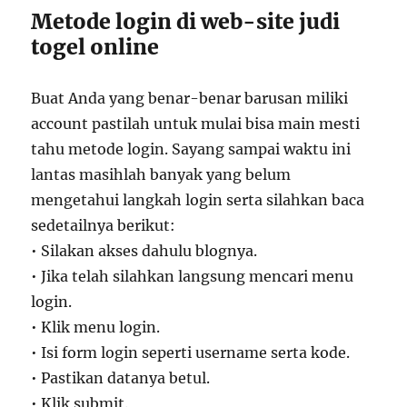
Metode login di web-site judi
togel online
Buat Anda yang benar-benar barusan miliki
account pastilah untuk mulai bisa main mesti
tahu metode login. Sayang sampai waktu ini
lantas masihlah banyak yang belum
mengetahui langkah login serta silahkan baca
sedetailnya berikut:
• Silakan akses dahulu blognya.
• Jika telah silahkan langsung mencari menu
login.
• Klik menu login.
• Isi form login seperti username serta kode.
• Pastikan datanya betul.
• Klik submit.