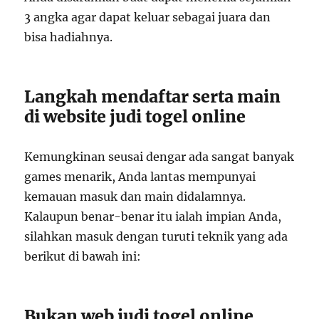
3 angka agar dapat keluar sebagai juara dan
bisa hadiahnya.
Langkah mendaftar serta main
di website judi togel online
Kemungkinan seusai dengar ada sangat banyak
games menarik, Anda lantas mempunyai
kemauan masuk dan main didalamnya.
Kalaupun benar-benar itu ialah impian Anda,
silahkan masuk dengan turuti teknik yang ada
berikut di bawah ini:
Bukan web judi togel online