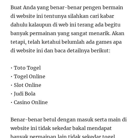
Buat Anda yang benar-benar pengen bermain
di website ini tentunya silahkan cari kabar
dahulu kalaupun di web ini terang ada begitu
banyak permainan yang sangat menarik. Akan
tetapi, telah ketahui belumlah ada games apa
di website ini dan baca detailnya berikut:
• Toto Togel
• Togel Online
• Slot Online
• Judi Bola
• Casino Online
Benar-benar betul dengan masuk serta main di
website ini tidak sekedar bakal mendapat
banyak permainan lain tidak sekedar togel.