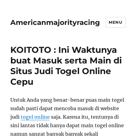
Americanmajorityracing
MENU
KOITOTO : Ini Waktunya
buat Masuk serta Main di
Situs Judi Togel Online
Cepu
Untuk Anda yang benar-benar puas main togel
sudah pasti dapat mencoba masuk di website
judi
togel online
saja. Karena itu, tentunya di
sini lantas tidak hanya dapat main togel online
namun sangat banyak banyak sekali