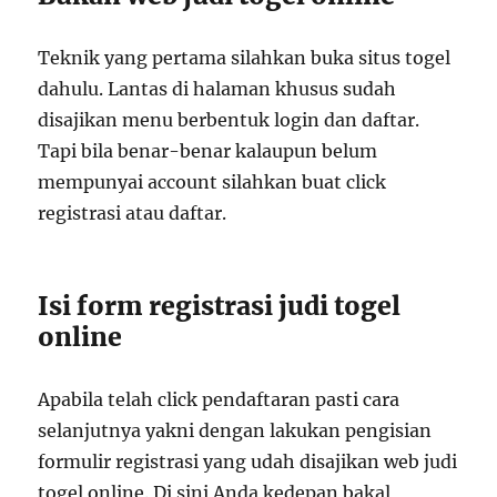
Teknik yang pertama silahkan buka situs togel
dahulu. Lantas di halaman khusus sudah
disajikan menu berbentuk login dan daftar.
Tapi bila benar-benar kalaupun belum
mempunyai account silahkan buat click
registrasi atau daftar.
Isi form registrasi judi togel
online
Apabila telah click pendaftaran pasti cara
selanjutnya yakni dengan lakukan pengisian
formulir registrasi yang udah disajikan web judi
togel online. Di sini Anda kedepan bakal