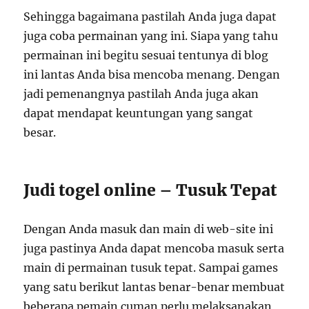
Sehingga bagaimana pastilah Anda juga dapat
juga coba permainan yang ini. Siapa yang tahu
permainan ini begitu sesuai tentunya di blog
ini lantas Anda bisa mencoba menang. Dengan
jadi pemenangnya pastilah Anda juga akan
dapat mendapat keuntungan yang sangat
besar.
Judi togel online – Tusuk Tepat
Dengan Anda masuk dan main di web-site ini
juga pastinya Anda dapat mencoba masuk serta
main di permainan tusuk tepat. Sampai games
yang satu berikut lantas benar-benar membuat
beberapa pemain cuman perlu melaksanakan