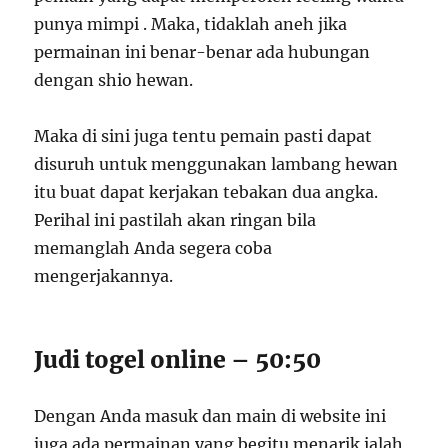
punya mimpi . Maka, tidaklah aneh jika
permainan ini benar-benar ada hubungan
dengan shio hewan.
Maka di sini juga tentu pemain pasti dapat
disuruh untuk menggunakan lambang hewan
itu buat dapat kerjakan tebakan dua angka.
Perihal ini pastilah akan ringan bila
memanglah Anda segera coba
mengerjakannya.
Judi togel online – 50:50
Dengan Anda masuk dan main di website ini
juga ada permainan yang begitu menarik ialah