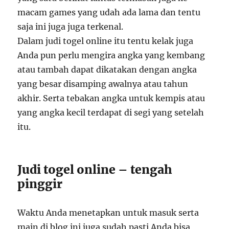
macam games yang udah ada lama dan tentu
saja ini juga juga terkenal.
Dalam judi togel online itu tentu kelak juga
Anda pun perlu mengira angka yang kembang
atau tambah dapat dikatakan dengan angka
yang besar disamping awalnya atau tahun
akhir. Serta tebakan angka untuk kempis atau
yang angka kecil terdapat di segi yang setelah
itu.
Judi togel online – tengah
pinggir
Waktu Anda menetapkan untuk masuk serta
main di blog ini juga sudah pasti Anda bisa