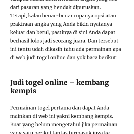
dari pasaran yang hendak diputuskan.
Tetapi, kalau benar-benar rupanya opsi atau
prakiraan angka yang Anda bikin nyatanya
keluar dan betul, pastinya di sini Anda dapat
berhasil lolos jadi seorang juara. Dan tersebut
ini tentu udah dikasih tahu ada permainan apa
di web judi togel online dan yok baca berikut:
Judi togel online – kembang
kempis
Permainan togel pertama dan dapat Anda
mainkan di web ini yakni kembang kempis.
Buat yang belum mengetahui jika permainan
yang satu berikut lantas termasuk juga ke