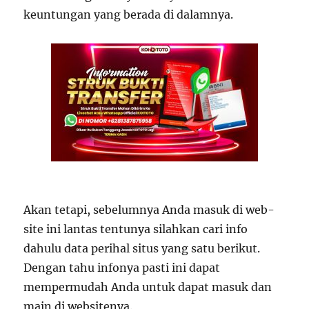
keuntungan yang berada di dalamnya.
Akan tetapi, sebelumnya Anda masuk di web-
site ini lantas tentunya silahkan cari info
dahulu data perihal situs yang satu berikut.
Dengan tahu infonya pasti ini dapat
mempermudah Anda untuk dapat masuk dan
main di websitenya.