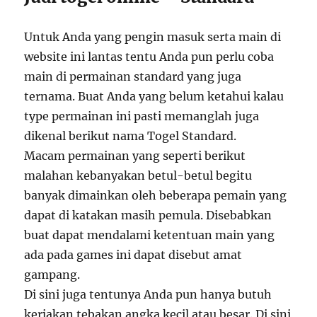
Untuk Anda yang pengin masuk serta main di
website ini lantas tentu Anda pun perlu coba
main di permainan standard yang juga
ternama. Buat Anda yang belum ketahui kalau
type permainan ini pasti memanglah juga
dikenal berikut nama Togel Standard.
Macam permainan yang seperti berikut
malahan kebanyakan betul-betul begitu
banyak dimainkan oleh beberapa pemain yang
dapat di katakan masih pemula. Disebabkan
buat dapat mendalami ketentuan main yang
ada pada games ini dapat disebut amat
gampang.
Di sini juga tentunya Anda pun hanya butuh
kerjakan tebakan angka kecil atau besar. Di sini