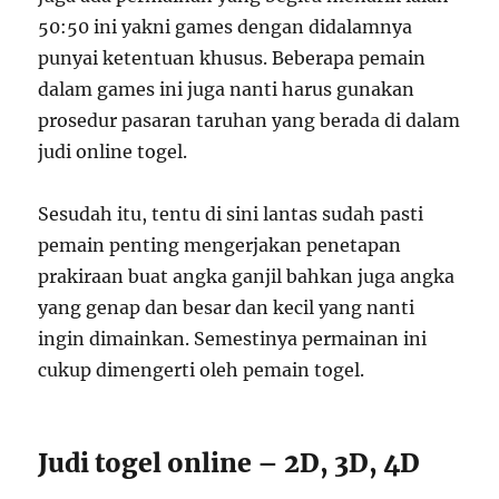
50:50 ini yakni games dengan didalamnya
punyai ketentuan khusus. Beberapa pemain
dalam games ini juga nanti harus gunakan
prosedur pasaran taruhan yang berada di dalam
judi online togel.
Sesudah itu, tentu di sini lantas sudah pasti
pemain penting mengerjakan penetapan
prakiraan buat angka ganjil bahkan juga angka
yang genap dan besar dan kecil yang nanti
ingin dimainkan. Semestinya permainan ini
cukup dimengerti oleh pemain togel.
Judi togel online – 2D, 3D, 4D