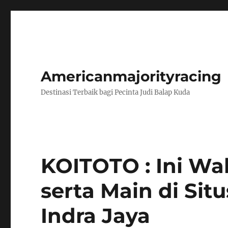
Americanmajorityracing
Destinasi Terbaik bagi Pecinta Judi Balap Kuda
KOITOTO : Ini W
serta Main di Sit
Indra Jaya