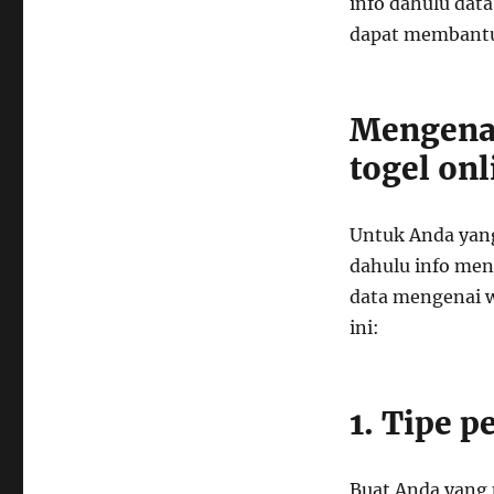
info dahulu data
dapat membantu 
Mengenal
togel onl
Untuk Anda yang 
dahulu info meng
data mengenai we
ini:
1. Tipe p
Buat Anda yang p