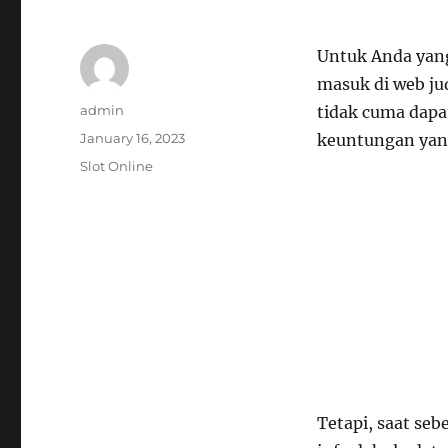
Untuk Anda yang
masuk di web ju
Author
admin
tidak cuma dapat
Posted
January 16, 2023
keuntungan yan
on
Categories
Slot Online
Tetapi, saat seb