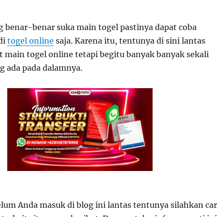
 benar-benar suka main togel pastinya dapat coba
di
togel online
saja. Karena itu, tentunya di sini lantas
 main togel online tetapi begitu banyak banyak sekali
g ada pada dalamnya.
elum Anda masuk di blog ini lantas tentunya silahkan car