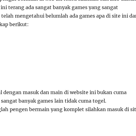
 ini terang ada sangat banyak games yang sangat
 telah mengetahui belumlah ada games apa di site ini da
kap berikut:
ul dengan masuk dan main di website ini bukan cuma
sangat banyak games lain tidak cuma togel.
ah pengen bermain yang komplet silahkan masuk di si