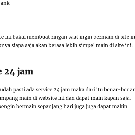
bank
e ini bakal membuat ringan saat ingin bermain di site in
unya siapa saja akan berasa lebih simpel main di site ini.
e 24 jam
 sudah pasti ada service 24 jam maka dari itu benar-benar
ampang main di website ini dan dapat main kapan saja.
 pengin bermain sepanjang hari juga juga dapat makin