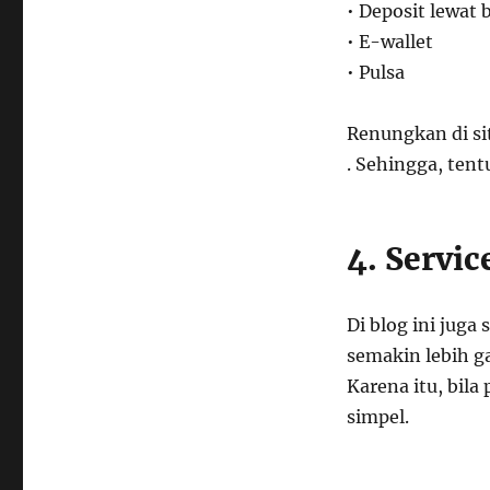
• Deposit lewat 
• E-wallet
• Pulsa
Renungkan di sit
. Sehingga, tent
4. Servic
Di blog ini juga
semakin lebih g
Karena itu, bila
simpel.