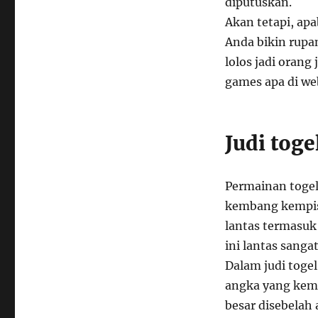
diputuskan.
Akan tetapi, ap
Anda bikin rupan
lolos jadi orang
games apa di web
Judi tog
Permainan togel
kembang kempis.
lantas termasuk
ini lantas sanga
Dalam judi togel
angka yang kem
besar disebelah