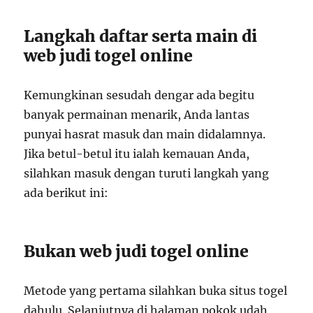
Langkah daftar serta main di
web judi togel online
Kemungkinan sesudah dengar ada begitu
banyak permainan menarik, Anda lantas
punyai hasrat masuk dan main didalamnya.
Jika betul-betul itu ialah kemauan Anda,
silahkan masuk dengan turuti langkah yang
ada berikut ini:
Bukan web judi togel online
Metode yang pertama silahkan buka situs togel
dahulu. Selanjutnya di halaman pokok udah