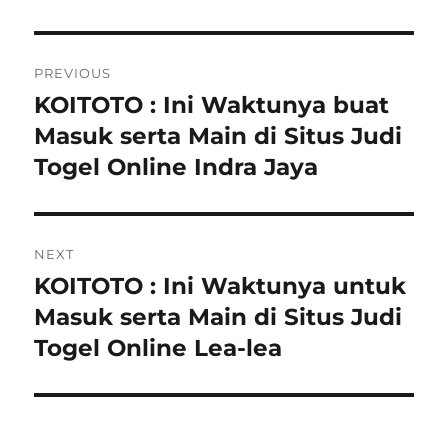
t
s
t
h
t
e
o
e
g
P
r
d
o
PREVIOUS
o
r
o
KOITOTO : Ini Waktunya buat
P
n
i
r
Masuk serta Main di Situs Judi
e
s
s
e
Togel Online Indra Jaya
t
v
i
n
o
NEXT
a
u
KOITOTO : Ini Waktunya untuk
N
s
v
e
Masuk serta Main di Situs Judi
p
x
i
Togel Online Lea-lea
o
t
s
g
p
t
o
a
: