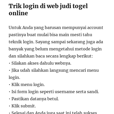
Trik login di web judi togel
online
Untuk Anda yang barusan mempunyai account
pastinya buat mulai bisa main mesti tahu
teknik login. Sayang sampai sekarang juga ada
banyak yang belum mengetahui metode login
dan silahkan baca secara lengkap berikut:
• Silakan akses dahulu webnya.
• Jika udah silahkan langsung mencari menu
login.
• Klik menu login.
• Isi form login seperti username serta sandi.
• Pastikan datanya betul.
• Klik submit.
• Selesai dan Anda juga saat ini telah sukses