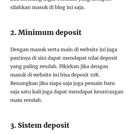
silahkan masuk di blog ini saja.
2. Minimum deposit
Dengan masuk serta main di website ini juga
pastinya di sini dapat mendapat nilai deposit
yang paling rendah. Pikirkan jika dengan
masuk di website ini bisa deposit 10K.
Renungkan jika siapa saja juga pemain baru
saja satu kali juga dapat mendapat keuntungan
main rendah.
3. Sistem deposit