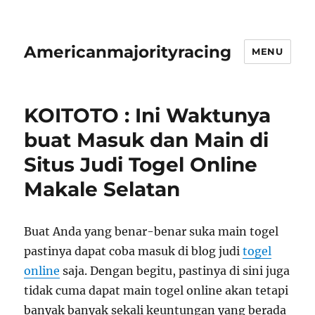
Americanmajorityracing
MENU
KOITOTO : Ini Waktunya
buat Masuk dan Main di
Situs Judi Togel Online
Makale Selatan
Buat Anda yang benar-benar suka main togel
pastinya dapat coba masuk di blog judi
togel
online
saja. Dengan begitu, pastinya di sini juga
tidak cuma dapat main togel online akan tetapi
banyak banyak sekali keuntungan yang berada