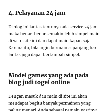
4. Pelayanan 24 jam
Di blog ini lantas tentunya ada service 24 jam
maka benar-benar semakin lebih simpel main
di web-site ini dan dapat main kapan saja.
Karena itu, bila ingin bermain sepanjang hari
lantas juga dapat bertambah simpel.
Model games yang ada pada
blog judi togel online
Dengan masuk dan main di site ini akan
mendapat begitu banyak permainan yang
paling menari. Anda sebagai pemain pastinya