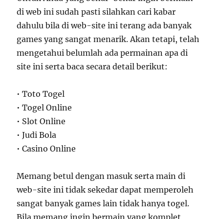
di web ini sudah pasti silahkan cari kabar
dahulu bila di web-site ini terang ada banyak
games yang sangat menarik. Akan tetapi, telah
mengetahui belumlah ada permainan apa di
site ini serta baca secara detail berikut:
• Toto Togel
• Togel Online
• Slot Online
• Judi Bola
• Casino Online
Memang betul dengan masuk serta main di
web-site ini tidak sekedar dapat memperoleh
sangat banyak games lain tidak hanya togel.
Bila memang ingin bermain yang komplet