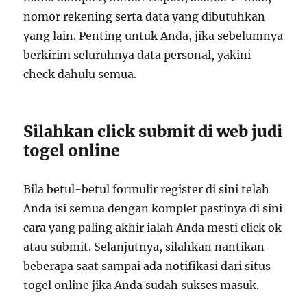
nomor rekening serta data yang dibutuhkan
yang lain. Penting untuk Anda, jika sebelumnya
berkirim seluruhnya data personal, yakini
check dahulu semua.
Silahkan click submit di web judi
togel online
Bila betul-betul formulir register di sini telah
Anda isi semua dengan komplet pastinya di sini
cara yang paling akhir ialah Anda mesti click ok
atau submit. Selanjutnya, silahkan nantikan
beberapa saat sampai ada notifikasi dari situs
togel online jika Anda sudah sukses masuk.