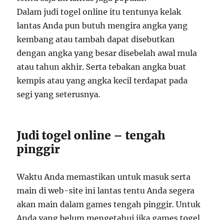
Dalam judi togel online itu tentunya kelak
lantas Anda pun butuh mengira angka yang
kembang atau tambah dapat disebutkan
dengan angka yang besar disebelah awal mula
atau tahun akhir. Serta tebakan angka buat
kempis atau yang angka kecil terdapat pada
segi yang seterusnya.
Judi togel online – tengah
pinggir
Waktu Anda memastikan untuk masuk serta
main di web-site ini lantas tentu Anda segera
akan main dalam games tengah pinggir. Untuk
Anda yang belum mengetahui jika games togel