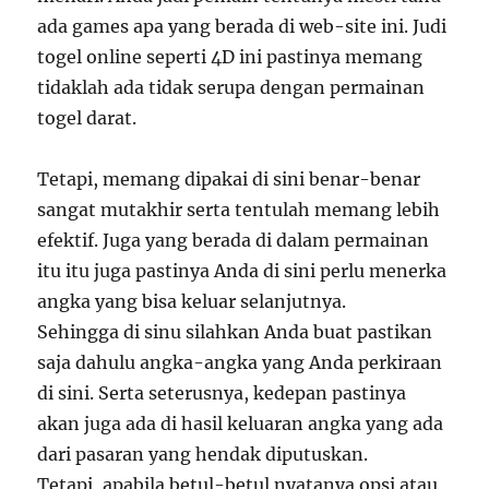
ada games apa yang berada di web-site ini. Judi
togel online seperti 4D ini pastinya memang
tidaklah ada tidak serupa dengan permainan
togel darat.
Tetapi, memang dipakai di sini benar-benar
sangat mutakhir serta tentulah memang lebih
efektif. Juga yang berada di dalam permainan
itu itu juga pastinya Anda di sini perlu menerka
angka yang bisa keluar selanjutnya.
Sehingga di sinu silahkan Anda buat pastikan
saja dahulu angka-angka yang Anda perkiraan
di sini. Serta seterusnya, kedepan pastinya
akan juga ada di hasil keluaran angka yang ada
dari pasaran yang hendak diputuskan.
Tetapi, apabila betul-betul nyatanya opsi atau