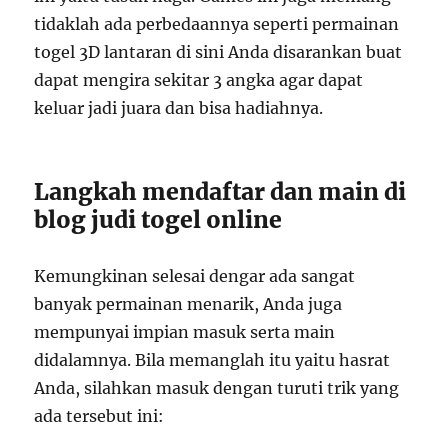
tidaklah ada perbedaannya seperti permainan
togel 3D lantaran di sini Anda disarankan buat
dapat mengira sekitar 3 angka agar dapat
keluar jadi juara dan bisa hadiahnya.
Langkah mendaftar dan main di
blog judi togel online
Kemungkinan selesai dengar ada sangat
banyak permainan menarik, Anda juga
mempunyai impian masuk serta main
didalamnya. Bila memanglah itu yaitu hasrat
Anda, silahkan masuk dengan turuti trik yang
ada tersebut ini: