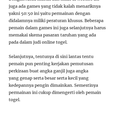
juga ada games yang tidak kalah menariknya
yakni 50:50 ini yaitu permainan dengan
didalamnya miliki peraturan khusus. Beberapa
pemain dalam games ini juga selanjutnya harus
memakai skema pasaran taruhan yang ada
pada dalam judi online togel.
Selanjutnya, tentunya di sini lantas tentu
pemain pun penting kerjakan pemutusan
perkiraan buat angka ganjil juga angka
yang genap serta besar serta kecil yang
kedepannya pengin dimainkan. Semestinya
permainan ini cukup dimengerti oleh pemain
togel.