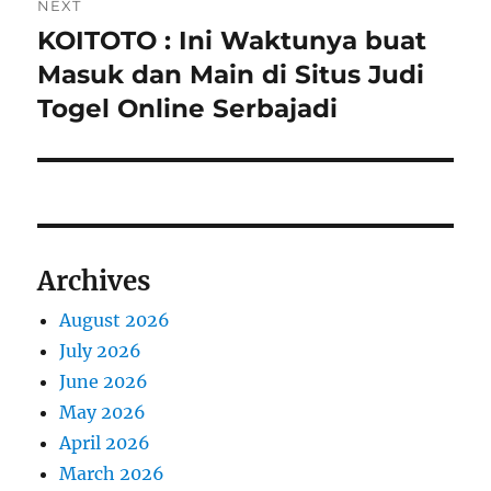
NEXT
s
v
KOITOTO : Ini Waktunya buat
N
p
i
e
Masuk dan Main di Situs Judi
o
x
Togel Online Serbajadi
s
g
t
t
a
p
:
o
t
s
i
t
Archives
:
o
August 2026
n
July 2026
June 2026
May 2026
April 2026
March 2026