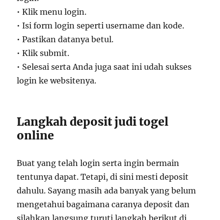
• Klik menu login.
• Isi form login seperti username dan kode.
• Pastikan datanya betul.
• Klik submit.
• Selesai serta Anda juga saat ini udah sukses
login ke websitenya.
Langkah deposit judi togel
online
Buat yang telah login serta ingin bermain
tentunya dapat. Tetapi, di sini mesti deposit
dahulu. Sayang masih ada banyak yang belum
mengetahui bagaimana caranya deposit dan
silahkan langsung turuti langkah berikut di