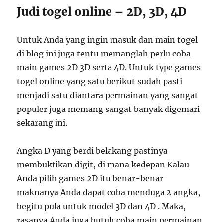
Judi togel online – 2D, 3D, 4D
Untuk Anda yang ingin masuk dan main togel
di blog ini juga tentu memanglah perlu coba
main games 2D 3D serta 4D. Untuk type games
togel online yang satu berikut sudah pasti
menjadi satu diantara permainan yang sangat
populer juga memang sangat banyak digemari
sekarang ini.
Angka D yang berdi belakang pastinya
membuktikan digit, di mana kedepan Kalau
Anda pilih games 2D itu benar-benar
maknanya Anda dapat coba menduga 2 angka,
begitu pula untuk model 3D dan 4D . Maka,
rasanya Anda juga butuh coba main permainan