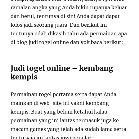
ramalan angka yang Anda bikin rupanya keluar
dan betul, tentunya di sini Anda dapat dapat
lolos jadi seorang juara. Dan berikut ini
tentunya udah dikasih tahu ada permainan apa
di blog judi togel online dan yok baca berikut:
Judi togel online – kembang
kempis
Permainan togel pertama serta dapat Anda
mainkan di web-site ini yakni kembang
kempis. Buat yang belum ketahui kalau
permainan yang ini lantas termasuk juga ke
macam games yang telah ada sudah lama serta
tentu saja ini lantas juga popular.