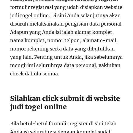
formulir registrasi yang udah disiapkan website
judi togel online. Di sini Anda selanjutnya akan
disuruh melaksanakan pengisian data personal.
Adapun yang Anda isi ialah alamat komplet,
nama komplet, nomor telpon, alamat e-mail,
nomor rekening serta data yang dibutuhkan
yang lain. Penting untuk Anda, jika sebelumnya
mengirimi seluruhnya data personal, yakinkan
check dahulu semua.
Silahkan click submit di website
judi togel online
Bila betul-betul formulir register di sini telah
Anda isi seluruhnya dengan komplet sudah