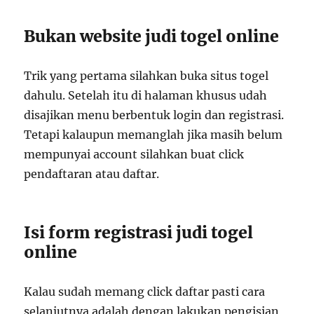
Bukan website judi togel online
Trik yang pertama silahkan buka situs togel
dahulu. Setelah itu di halaman khusus udah
disajikan menu berbentuk login dan registrasi.
Tetapi kalaupun memanglah jika masih belum
mempunyai account silahkan buat click
pendaftaran atau daftar.
Isi form registrasi judi togel
online
Kalau sudah memang click daftar pasti cara
selanjutnya adalah dengan lakukan pengisian