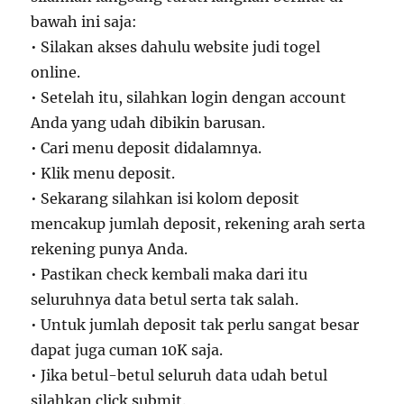
bawah ini saja:
• Silakan akses dahulu website judi togel
online.
• Setelah itu, silahkan login dengan account
Anda yang udah dibikin barusan.
• Cari menu deposit didalamnya.
• Klik menu deposit.
• Sekarang silahkan isi kolom deposit
mencakup jumlah deposit, rekening arah serta
rekening punya Anda.
• Pastikan check kembali maka dari itu
seluruhnya data betul serta tak salah.
• Untuk jumlah deposit tak perlu sangat besar
dapat juga cuman 10K saja.
• Jika betul-betul seluruh data udah betul
silahkan click submit.