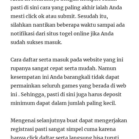
pasti di sini cara yang paling akhir ialah Anda
mesti click ok atau submit. Sesudah itu,
silahkan nantikan beberapa waktu sampai ada
notifikasi dari situs togel online jika Anda
sudah sukses masuk.
Cara daftar serta masuk pada website yang ini
rupanya sangat cepat serta mudah. Namun
kesempatan ini Anda barangkali tidak dapat
permainkan seluruh games yang berada di web
ini . Sehingga, pasti di sini juga harus deposit
minimum dapat dalam jumlah paling kecil.
Mengenai selanjutnya buat dapat mengerjakan
registrasi pasti sangat simpel cuma karena
hanya click daftar serta langsung bisa turuti