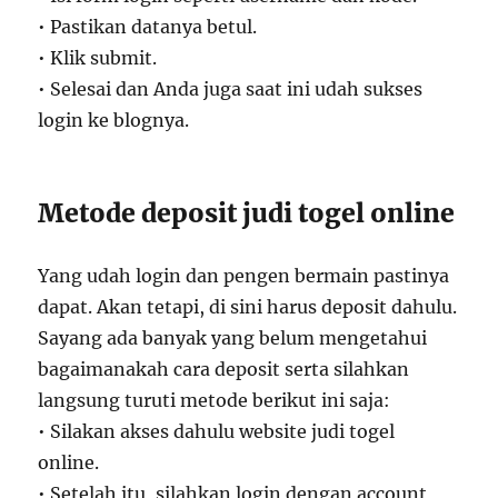
• Pastikan datanya betul.
• Klik submit.
• Selesai dan Anda juga saat ini udah sukses
login ke blognya.
Metode deposit judi togel online
Yang udah login dan pengen bermain pastinya
dapat. Akan tetapi, di sini harus deposit dahulu.
Sayang ada banyak yang belum mengetahui
bagaimanakah cara deposit serta silahkan
langsung turuti metode berikut ini saja:
• Silakan akses dahulu website judi togel
online.
• Setelah itu, silahkan login dengan account