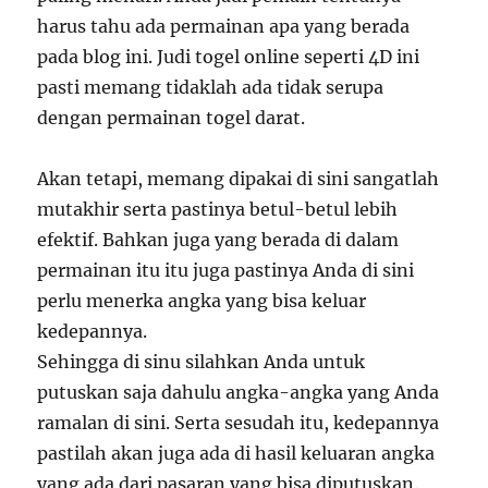
harus tahu ada permainan apa yang berada
pada blog ini. Judi togel online seperti 4D ini
pasti memang tidaklah ada tidak serupa
dengan permainan togel darat.
Akan tetapi, memang dipakai di sini sangatlah
mutakhir serta pastinya betul-betul lebih
efektif. Bahkan juga yang berada di dalam
permainan itu itu juga pastinya Anda di sini
perlu menerka angka yang bisa keluar
kedepannya.
Sehingga di sinu silahkan Anda untuk
putuskan saja dahulu angka-angka yang Anda
ramalan di sini. Serta sesudah itu, kedepannya
pastilah akan juga ada di hasil keluaran angka
yang ada dari pasaran yang bisa diputuskan.