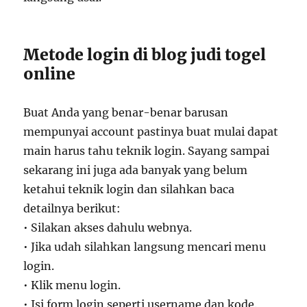
Metode login di blog judi togel
online
Buat Anda yang benar-benar barusan
mempunyai account pastinya buat mulai dapat
main harus tahu teknik login. Sayang sampai
sekarang ini juga ada banyak yang belum
ketahui teknik login dan silahkan baca
detailnya berikut:
• Silakan akses dahulu webnya.
• Jika udah silahkan langsung mencari menu
login.
• Klik menu login.
• Isi form login seperti username dan kode.