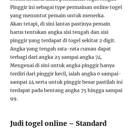
Pinggir ini sebagai type permainan online togel
yang menuntut pemain untuk menerka.
Akan tetapi, di sini lantas pastinya pemain
harus tentukan angka sisi tengah dan sisi
pinggir yang terdapat di togel sekitar 2 digit.
Angka yang tengah rata-rata cuman dapat
terbagi dari angka 25 sampai angka 74.
Mengenai di sini untuk angka pinggir hanya
terdiri dari pinggir kecil, ialah angka 0 sampai-
sampai 24 serta untuk pinggir besar pastilah ini
terdapat pada bentang angka 75 hingga sampai
99.
Judi togel online – Standard