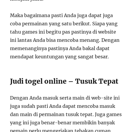
Maka bagaimana pasti Anda juga dapat juga
coba permainan yang satu berikut. Siapa yang
tahu games ini begitu pas pastinya di website
ini lantas Anda bisa mencoba menang. Dengan
memenanginya pastinya Anda bakal dapat
mendapat keuntungan yang sangat besar.
Judi togel online – Tusuk Tepat
Dengan Anda masuk serta main di web-site ini
juga sudah pasti Anda dapat mencoba masuk
dan main di permainan tusuk tepat. Juga games
yang ini juga benar-benar membikin banyak
pemain perlu mengerjakan tebakan cuman