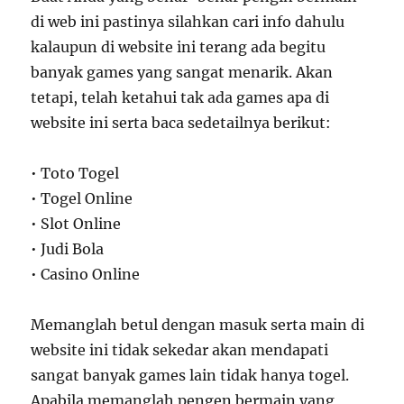
di web ini pastinya silahkan cari info dahulu
kalaupun di website ini terang ada begitu
banyak games yang sangat menarik. Akan
tetapi, telah ketahui tak ada games apa di
website ini serta baca sedetailnya berikut:
• Toto Togel
• Togel Online
• Slot Online
• Judi Bola
• Casino Online
Memanglah betul dengan masuk serta main di
website ini tidak sekedar akan mendapati
sangat banyak games lain tidak hanya togel.
Apabila memanglah pengen bermain yang