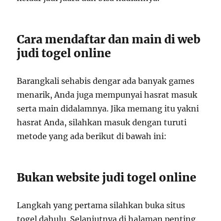
Cara mendaftar dan main di web
judi togel online
Barangkali sehabis dengar ada banyak games
menarik, Anda juga mempunyai hasrat masuk
serta main didalamnya. Jika memang itu yakni
hasrat Anda, silahkan masuk dengan turuti
metode yang ada berikut di bawah ini:
Bukan website judi togel online
Langkah yang pertama silahkan buka situs
togel dahulu. Selanjutnya di halaman penting