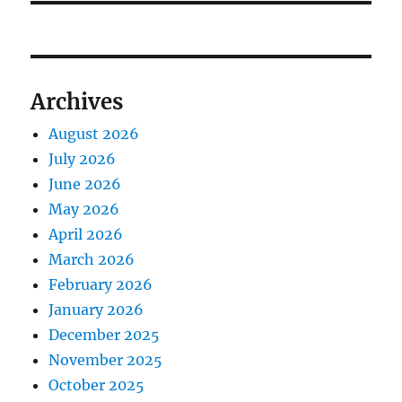
p
t
o
a
:
s
t
t
Archives
:
i
August 2026
o
July 2026
n
June 2026
May 2026
April 2026
March 2026
February 2026
January 2026
December 2025
November 2025
October 2025