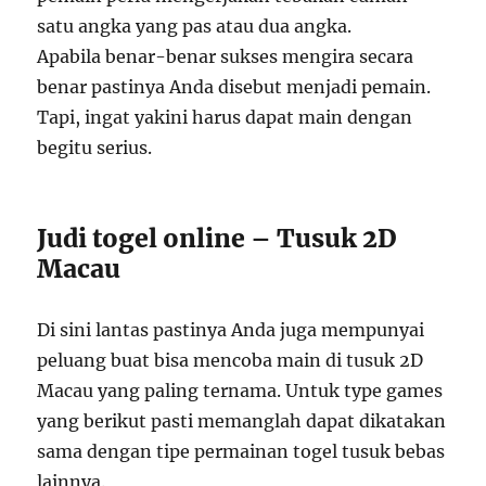
satu angka yang pas atau dua angka.
Apabila benar-benar sukses mengira secara
benar pastinya Anda disebut menjadi pemain.
Tapi, ingat yakini harus dapat main dengan
begitu serius.
Judi togel online – Tusuk 2D
Macau
Di sini lantas pastinya Anda juga mempunyai
peluang buat bisa mencoba main di tusuk 2D
Macau yang paling ternama. Untuk type games
yang berikut pasti memanglah dapat dikatakan
sama dengan tipe permainan togel tusuk bebas
lainnya.