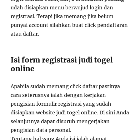
udah disiapkan menu berwujud login dan
registrasi. Tetapi jika memang jika belum
punyai account silahkan buat click pendaftaran
atau daftar.
Isi form registrasi judi togel
online
Apabila sudah memang click daftar pastinya
cara seterusnya ialah dengan kerjakan
pengisian formulir registrasi yang sudah
disiapkan website judi togel online. Di sini Anda
selanjutnya dapat disuruh mengerjakan
pengisian data personal.
Tentang hal yang Anda isi ialah alamat