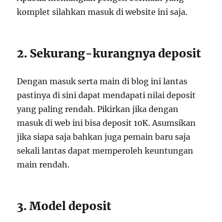
komplet silahkan masuk di website ini saja.
2. Sekurang-kurangnya deposit
Dengan masuk serta main di blog ini lantas
pastinya di sini dapat mendapati nilai deposit
yang paling rendah. Pikirkan jika dengan
masuk di web ini bisa deposit 10K. Asumsikan
jika siapa saja bahkan juga pemain baru saja
sekali lantas dapat memperoleh keuntungan
main rendah.
3. Model deposit