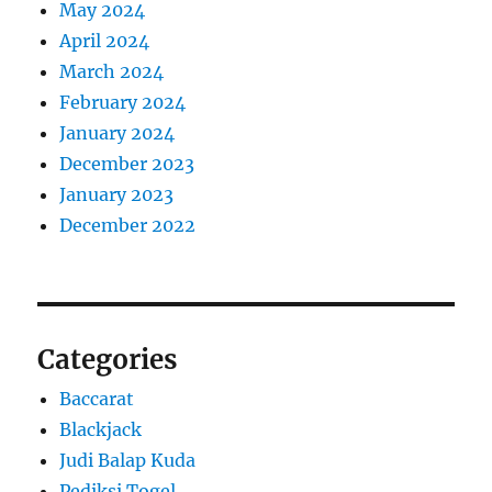
May 2024
April 2024
March 2024
February 2024
January 2024
December 2023
January 2023
December 2022
Categories
Baccarat
Blackjack
Judi Balap Kuda
Pediksi Togel