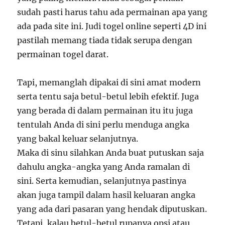
sudah pasti harus tahu ada permainan apa yang
ada pada site ini. Judi togel online seperti 4D ini
pastilah memang tiada tidak serupa dengan
permainan togel darat.
Tapi, memanglah dipakai di sini amat modern
serta tentu saja betul-betul lebih efektif. Juga
yang berada di dalam permainan itu itu juga
tentulah Anda di sini perlu menduga angka
yang bakal keluar selanjutnya.
Maka di sinu silahkan Anda buat putuskan saja
dahulu angka-angka yang Anda ramalan di
sini. Serta kemudian, selanjutnya pastinya
akan juga tampil dalam hasil keluaran angka
yang ada dari pasaran yang hendak diputuskan.
Tetapi, kalau betul-betul rupanya opsi atau