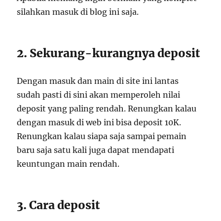
silahkan masuk di blog ini saja.
2. Sekurang-kurangnya deposit
Dengan masuk dan main di site ini lantas
sudah pasti di sini akan memperoleh nilai
deposit yang paling rendah. Renungkan kalau
dengan masuk di web ini bisa deposit 10K.
Renungkan kalau siapa saja sampai pemain
baru saja satu kali juga dapat mendapati
keuntungan main rendah.
3. Cara deposit