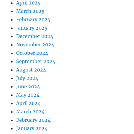
April 2025
March 2025
February 2025
January 2025
December 2024
November 2024
October 2024
September 2024
August 2024
July 2024
June 2024
May 2024
April 2024
March 2024
February 2024
January 2024