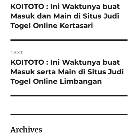
o
r
o
KOITOTO : Ini Waktunya buat
P
n
i
r
Masuk dan Main di Situs Judi
e
s
s
e
Togel Online Kertasari
t
v
i
n
o
NEXT
a
u
KOITOTO : Ini Waktunya buat
N
s
v
e
Masuk serta Main di Situs Judi
p
x
i
Togel Online Limbangan
o
t
s
g
p
t
o
a
:
s
t
t
Archives
:
i