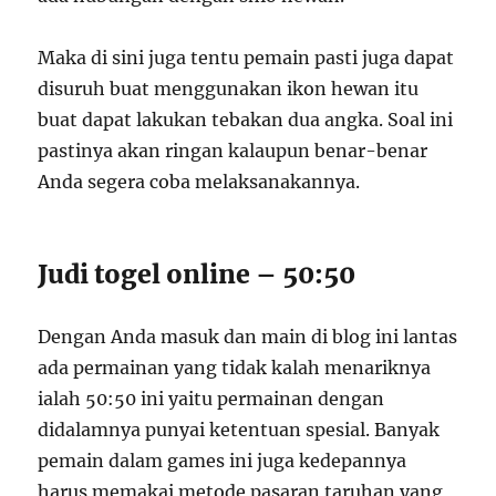
Maka di sini juga tentu pemain pasti juga dapat
disuruh buat menggunakan ikon hewan itu
buat dapat lakukan tebakan dua angka. Soal ini
pastinya akan ringan kalaupun benar-benar
Anda segera coba melaksanakannya.
Judi togel online – 50:50
Dengan Anda masuk dan main di blog ini lantas
ada permainan yang tidak kalah menariknya
ialah 50:50 ini yaitu permainan dengan
didalamnya punyai ketentuan spesial. Banyak
pemain dalam games ini juga kedepannya
harus memakai metode pasaran taruhan yang