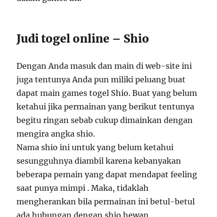
Judi togel online – Shio
Dengan Anda masuk dan main di web-site ini
juga tentunya Anda pun miliki peluang buat
dapat main games togel Shio. Buat yang belum
ketahui jika permainan yang berikut tentunya
begitu ringan sebab cukup dimainkan dengan
mengira angka shio.
Nama shio ini untuk yang belum ketahui
sesungguhnya diambil karena kebanyakan
beberapa pemain yang dapat mendapat feeling
saat punya mimpi . Maka, tidaklah
mengherankan bila permainan ini betul-betul
ada hubungan dengan shio hewan.