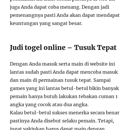
juga Anda dapat coba menang. Dengan jadi
pemenangnya pasti Anda akan dapat mendapat
keuntungan yang sangat besar.
Judi togel online – Tusuk Tepat
Dengan Anda masuk serta main di website ini
lantas sudah pasti Anda dapat mencoba masuk
dan main di permainan tusuk tepat. Sampai
games yang ini lantas betul-betul bikin banyak
pemain hanya butuh lakukan tebakan cuman 1
angka yang cocok atau dua angka.
Kalau betul-betul sukses menerka secara benar
pastinya Anda disebut selaku pemain. Tetapi,
ingat yakinkan harus dapat main dengan