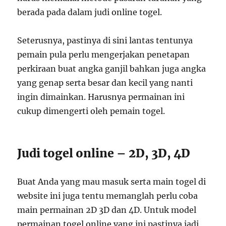
berada pada dalam judi online togel.
Seterusnya, pastinya di sini lantas tentunya
pemain pula perlu mengerjakan penetapan
perkiraan buat angka ganjil bahkan juga angka
yang genap serta besar dan kecil yang nanti
ingin dimainkan. Harusnya permainan ini
cukup dimengerti oleh pemain togel.
Judi togel online – 2D, 3D, 4D
Buat Anda yang mau masuk serta main togel di
website ini juga tentu memanglah perlu coba
main permainan 2D 3D dan 4D. Untuk model
permainan togel online yang ini pastinya jadi