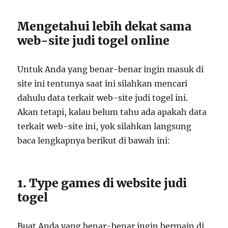
Mengetahui lebih dekat sama
web-site judi togel online
Untuk Anda yang benar-benar ingin masuk di
site ini tentunya saat ini silahkan mencari
dahulu data terkait web-site judi togel ini.
Akan tetapi, kalau belum tahu ada apakah data
terkait web-site ini, yok silahkan langsung
baca lengkapnya berikut di bawah ini:
1. Type games di website judi
togel
Buat Anda yang benar-benar ingin bermain di