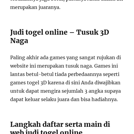
merupakan juaranya.
Judi togel online – Tusuk 3D
Naga
Paling akhir ada games yang sangat rujukan di
website ini merupakan tusuk naga. Games ini
lantas betul-betul tiada perbedaannya seperti
games togel 3D karena di sini Anda diwajibkan
untuk dapat mengira sejumlah 3 angka supaya
dapat keluar selaku juara dan bisa hadiahnya.
Langkah daftar serta main di
web judi togel online