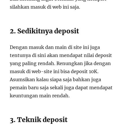
silahkan masuk di web ini saja.
2. Sedikitnya deposit
Dengan masuk dan main di site ini juga
tentunya di sini akan mendapat nilai deposit
yang paling rendah. Renungkan jika dengan
masuk di web-site ini bisa deposit 10K.
Asumsikan kalau siapa saja bahkan juga
pemain baru saja sekali juga dapat mendapat
keuntungan main rendah.
3. Teknik deposit