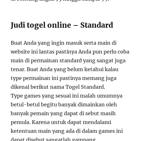
Judi togel online – Standard
Buat Anda yang ingin masuk serta main di
website ini lantas pastinya Anda pun perlu coba
main di permainan standard yang sangat juga
tenar. Buat Anda yang belum ketahui kalau
type permainan ini pastinya memang juga
dikenal berikut nama Togel Standard.
Type games yang sesuai ini malah umumnya
betul-betul begitu banyak dimainkan oleh
banyak pemain yang dapat di sebut masih
pemula. Karena untuk dapat mendalami
ketentuan main yang ada di dalam games ini
dapat disebut sangatlah gampang.