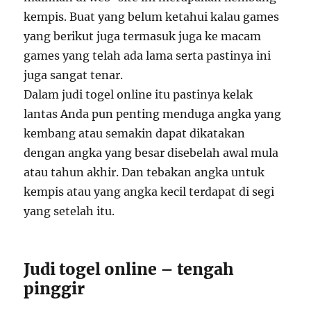
kempis. Buat yang belum ketahui kalau games
yang berikut juga termasuk juga ke macam
games yang telah ada lama serta pastinya ini
juga sangat tenar.
Dalam judi togel online itu pastinya kelak
lantas Anda pun penting menduga angka yang
kembang atau semakin dapat dikatakan
dengan angka yang besar disebelah awal mula
atau tahun akhir. Dan tebakan angka untuk
kempis atau yang angka kecil terdapat di segi
yang setelah itu.
Judi togel online – tengah
pinggir