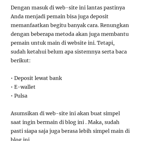
Dengan masuk di web-site ini lantas pastinya
Anda menjadi pemain bisa juga deposit
memanfaatkan begitu banyak cara. Renungkan
dengan beberapa metoda akan juga membantu
pemain untuk main di website ini. Tetapi,
sudah ketahui belum apa sistemnya serta baca
berikut:
• Deposit lewat bank
• E-wallet
• Pulsa
Asumsikan di web-site ini akan buat simpel
saat ingin bermain di blog ini . Maka, sudah
pasti siapa saja juga berasa lebih simpel main di
blog ini.