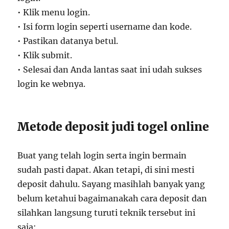
• Klik menu login.
• Isi form login seperti username dan kode.
• Pastikan datanya betul.
• Klik submit.
• Selesai dan Anda lantas saat ini udah sukses
login ke webnya.
Metode deposit judi togel online
Buat yang telah login serta ingin bermain
sudah pasti dapat. Akan tetapi, di sini mesti
deposit dahulu. Sayang masihlah banyak yang
belum ketahui bagaimanakah cara deposit dan
silahkan langsung turuti teknik tersebut ini
saja: