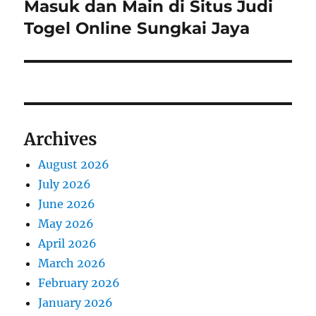
e
Masuk dan Main di Situs Judi
p
x
i
Togel Online Sungkai Jaya
o
t
s
g
p
t
o
a
:
s
t
t
Archives
:
i
August 2026
o
July 2026
n
June 2026
May 2026
April 2026
March 2026
February 2026
January 2026