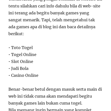
tentu silahkan cari info dahulu bila di web-site
ini terang ada begitu banyak games yang
sangat menarik. Tapi, telah mengetahui tak
ada games apa di blog ini dan baca detailnya
berikut:
• Toto Togel
• Togel Online
• Slot Online
• Judi Bola
• Casino Online
Benar-benar betul dengan masuk serta main di
web ini tidak cuma akan mendapati begitu
banyak games lain bukan cuma togel.
Bila memang ingin bermain yang komplet