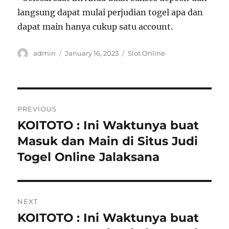
langsung dapat mulai perjudian togel apa dan
dapat main hanya cukup satu account.
A
P
C
admin
January 16, 2023
Slot Online
u
o
a
t
s
t
h
t
e
o
e
g
P
r
d
o
PREVIOUS
o
r
o
KOITOTO : Ini Waktunya buat
P
n
i
r
Masuk dan Main di Situs Judi
e
s
s
e
Togel Online Jalaksana
t
v
i
n
o
NEXT
a
u
KOITOTO : Ini Waktunya buat
N
s
v