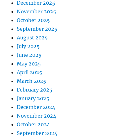
December 2025
November 2025
October 2025
September 2025
August 2025
July 2025
June 2025
May 2025
April 2025
March 2025
February 2025
January 2025
December 2024
November 2024
October 2024
September 2024