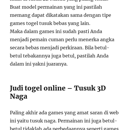
Buat model permainan yang ini pastilah
memang dapat dikatakan sama dengan tipe
games togel tusuk bebas yang lain.
Maka dalam games ini sudah pasti Anda
menjadi pemain cuman perlu menerka angka
secara bebas menjadi perkiraan. Bila betul-
betul tebakannya juga betul, pastilah Anda
dalam ini yakni juaranya.
Judi togel online – Tusuk 3D
Naga
Paling akhir ada games yang amat saran di web
ini yaitu tusuk naga. Permainan ini juga betul-
betul tidaklah ada perbedaannya seperti games