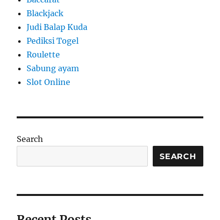
Blackjack
Judi Balap Kuda
Pediksi Togel
Roulette
Sabung ayam
Slot Online
Search
SEARCH
Recent Posts