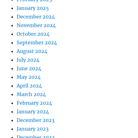
January 2025
December 2024
November 2024
October 2024
September 2024
August 2024
July 2024
June 2024
May 2024
April 2024
March 2024
February 2024
January 2024
December 2023
January 2023
December 2022