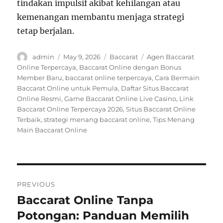
tindakan impulsif akibat kehilangan atau
kemenangan membantu menjaga strategi
tetap berjalan.
A
P
C
T
admin
May 9, 2026
Baccarat
Agen Baccarat
u
o
a
a
Online Terpercaya
,
Baccarat Online dengan Bonus
t
s
t
g
Member Baru
,
baccarat online terpercaya
,
Cara Bermain
h
t
e
s
Baccarat Online untuk Pemula
,
Daftar Situs Baccarat
o
e
g
Online Resmi
,
Game Baccarat Online Live Casino
,
Link
r
d
o
Baccarat Online Terpercaya 2026
,
Situs Baccarat Online
o
r
Terbaik
,
strategi menang baccarat online
,
Tips Menang
n
i
Main Baccarat Online
e
s
P
PREVIOUS
o
Baccarat Online Tanpa
P
r
Potongan: Panduan Memilih
s