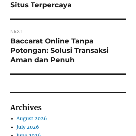
e
Situs Terpercaya
t
v
i
n
o
NEXT
a
u
Baccarat Online Tanpa
N
s
v
e
Potongan: Solusi Transaksi
p
x
i
Aman dan Penuh
o
t
s
g
p
t
o
a
:
s
t
t
Archives
:
i
August 2026
o
July 2026
June 2026