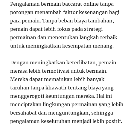
Pengalaman bermain baccarat online tanpa
potongan menambah faktor kesenangan bagi
para pemain. Tanpa beban biaya tambahan,
pemain dapat lebih fokus pada strategi
permainan dan menentukan langkah terbaik
untuk meningkatkan kesempatan menang.
Dengan meningkatkan keterlibatan, pemain
merasa lebih termotivasi untuk bermain.
Mereka dapat memainkan lebih banyak
taruhan tanpa khawatir tentang biaya yang
menggerogoti keuntungan mereka. Hal ini
menciptakan lingkungan permainan yang lebih
bersahabat dan menguntungkan, sehingga
pengalaman keseluruhan menjadi lebih positif.