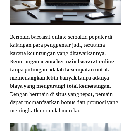
Bermain baccarat online semakin populer di
kalangan para penggemar judi, terutama
karena keuntungan yang ditawarkannya.
Keuntungan utama bermain baccarat online
tanpa potongan adalah kesempatan untuk
memenangkan lebih banyak tanpa adanya
biaya yang mengurangi total kemenangan.
Dengan bermain di situs yang tepat, pemain
dapat memanfaatkan bonus dan promosi yang
meningkatkan modal mereka.