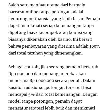
Salah satu manfaat utama dari bermain
baccarat online tanpa potongan adalah
keuntungan finansial yang lebih besar. Pemain
dapat menikmati setiap kemenangan tanpa
dipotong biaya kelompok atau komisi yang
biasanya dikenakan oleh kasino. Ini berarti
bahwa pembayaran yang diterima adalah 100%
dari total taruhan yang dimenangkan.
Sebagai contoh, jika seorang pemain bertaruh
Rp 1.000.000 dan menang, mereka akan
menerima Rp 1.000.000 secara penuh. Dalam
kasino tradisional, potongan tersebut bisa
mencapai 5% dari total kemenangan. Dengan
model tanpa potongan, pemain dapat
mengatur strategi lebih baik dan menikmati