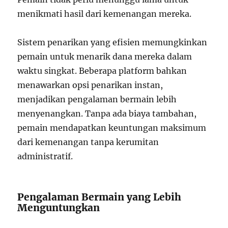
menikmati hasil dari kemenangan mereka.
Sistem penarikan yang efisien memungkinkan
pemain untuk menarik dana mereka dalam
waktu singkat. Beberapa platform bahkan
menawarkan opsi penarikan instan,
menjadikan pengalaman bermain lebih
menyenangkan. Tanpa ada biaya tambahan,
pemain mendapatkan keuntungan maksimum
dari kemenangan tanpa kerumitan
administratif.
Pengalaman Bermain yang Lebih
Menguntungkan