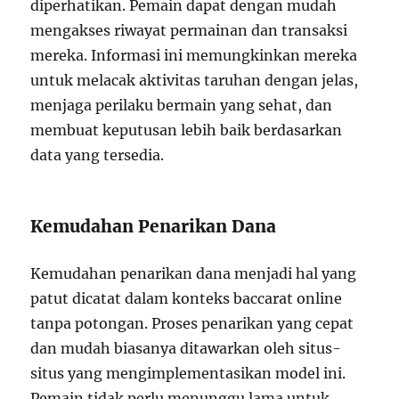
diperhatikan. Pemain dapat dengan mudah
mengakses riwayat permainan dan transaksi
mereka. Informasi ini memungkinkan mereka
untuk melacak aktivitas taruhan dengan jelas,
menjaga perilaku bermain yang sehat, dan
membuat keputusan lebih baik berdasarkan
data yang tersedia.
Kemudahan Penarikan Dana
Kemudahan penarikan dana menjadi hal yang
patut dicatat dalam konteks baccarat online
tanpa potongan. Proses penarikan yang cepat
dan mudah biasanya ditawarkan oleh situs-
situs yang mengimplementasikan model ini.
Pemain tidak perlu menunggu lama untuk