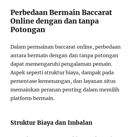
Perbedaan Bermain Baccarat
Online dengan dan tanpa
Potongan
Dalam permainan baccarat online, perbedaan
antara bermain dengan dan tanpa potongan
dapat memengaruhi pengalaman pemain.
Aspek seperti struktur biaya, dampak pada
persentase kemenangan, dan layanan situs
memainkan peranan penting dalam memilih
platform bermain.
Struktur Biaya dan Imbalan