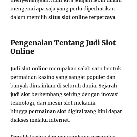
mengenai apa saja yang perlu diperhatikan
dalam memilih
situs slot online terpercaya
.
Pengenalan Tentang Judi Slot
Online
Judi slot online
merupakan salah satu bentuk
permainan kasino yang sangat populer dan
banyak dimainkan di seluruh dunia.
Sejarah
judi slot
berkembang seiring dengan inovasi
teknologi, dari mesin slot mekanik
hingga
permainan slot
digital yang kini dapat
diakses melalui internet.
Pemilik kasino dan pengembang perangkat