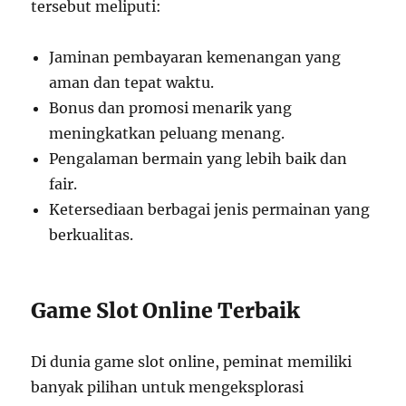
tersebut meliputi:
Jaminan pembayaran kemenangan yang
aman dan tepat waktu.
Bonus dan promosi menarik yang
meningkatkan peluang menang.
Pengalaman bermain yang lebih baik dan
fair.
Ketersediaan berbagai jenis permainan yang
berkualitas.
Game Slot Online Terbaik
Di dunia game slot online, peminat memiliki
banyak pilihan untuk mengeksplorasi