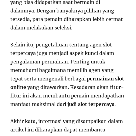
yang bisa didapatkan saat bermain di
dalamnya. Dengan banyaknya pilihan yang
tersedia, para pemain diharapkan lebih cermat
dalam melakukan seleksi.
Selain itu, pengetahuan tentang agen slot
terpercaya juga menjadi aspek kunci dalam
pengalaman permainan. Penting untuk
memahami bagaimana memilih agen yang
tepat serta mengenali berbagai
permainan slot
online
yang ditawarkan. Kesadaran akan fitur-
fitur ini akan membantu pemain mendapatkan
manfaat maksimal dari
judi slot terpercaya
.
Akhir kata, informasi yang disampaikan dalam
artikel ini diharapkan dapat membantu