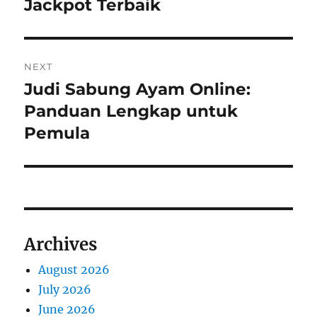
r
Jackpot Terbaik
s
e
t
v
i
n
NEXT
o
Judi Sabung Ayam Online:
N
a
u
e
Panduan Lengkap untuk
s
v
x
Pemula
p
t
i
o
p
s
g
o
t
s
a
:
t
Archives
t
:
August 2026
i
July 2026
o
June 2026