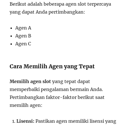
Berikut adalah beberapa agen slot terpercaya
yang dapat Anda pertimbangkan:
Agen A
Agen B
Agen C
Cara Memilih Agen yang Tepat
Memilih agen slot
yang tepat dapat
memperbaiki pengalaman bermain Anda.
Pertimbangkan faktor-faktor berikut saat
memilih agen:
Lisensi:
Pastikan agen memiliki lisensi yang