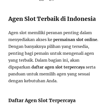
Agen Slot Terbaik di Indonesia
Agen slot memiliki peranan penting dalam
menyediakan akses ke
permainan slot online
.
Dengan banyaknya pilihan yang tersedia,
penting bagi pemain untuk mengenali agen
yang terbaik. Dalam bagian ini, akan
dipaparkan
daftar agen slot terpercaya
serta
panduan untuk memilih agen yang sesuai
dengan kebutuhan Anda.
Daftar Agen Slot Terpercaya