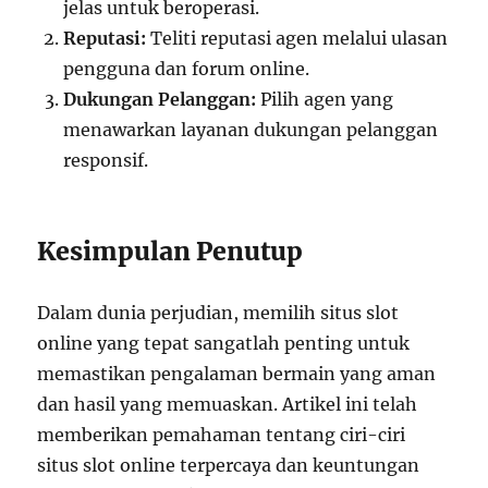
jelas untuk beroperasi.
Reputasi:
Teliti reputasi agen melalui ulasan
pengguna dan forum online.
Dukungan Pelanggan:
Pilih agen yang
menawarkan layanan dukungan pelanggan
responsif.
Kesimpulan Penutup
Dalam dunia perjudian, memilih situs slot
online yang tepat sangatlah penting untuk
memastikan pengalaman bermain yang aman
dan hasil yang memuaskan. Artikel ini telah
memberikan pemahaman tentang ciri-ciri
situs slot online terpercaya dan keuntungan