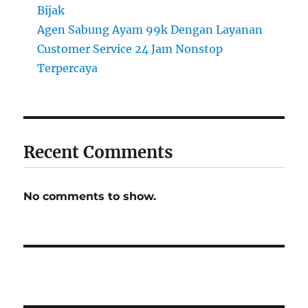
Bijak
Agen Sabung Ayam 99k Dengan Layanan
Customer Service 24 Jam Nonstop
Terpercaya
Recent Comments
No comments to show.