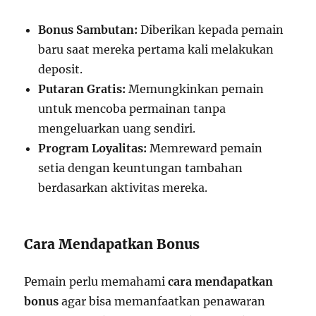
Bonus Sambutan:
Diberikan kepada pemain
baru saat mereka pertama kali melakukan
deposit.
Putaran Gratis:
Memungkinkan pemain
untuk mencoba permainan tanpa
mengeluarkan uang sendiri.
Program Loyalitas:
Memreward pemain
setia dengan keuntungan tambahan
berdasarkan aktivitas mereka.
Cara Mendapatkan Bonus
Pemain perlu memahami
cara mendapatkan
bonus
agar bisa memanfaatkan penawaran