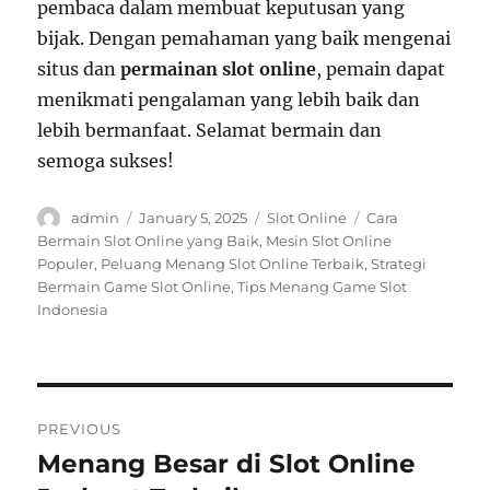
pembaca dalam membuat keputusan yang
bijak. Dengan pemahaman yang baik mengenai
situs dan
permainan slot online
, pemain dapat
menikmati pengalaman yang lebih baik dan
lebih bermanfaat. Selamat bermain dan
semoga sukses!
A
P
C
T
admin
January 5, 2025
Slot Online
Cara
u
o
a
a
Bermain Slot Online yang Baik
,
Mesin Slot Online
t
s
t
g
Populer
,
Peluang Menang Slot Online Terbaik
,
Strategi
h
t
e
s
Bermain Game Slot Online
,
Tips Menang Game Slot
o
e
g
Indonesia
r
d
o
o
r
n
i
e
P
s
PREVIOUS
o
Menang Besar di Slot Online
P