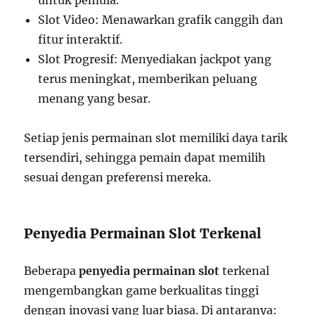
Slot Video: Menawarkan grafik canggih dan
fitur interaktif.
Slot Progresif: Menyediakan jackpot yang
terus meningkat, memberikan peluang
menang yang besar.
Setiap jenis permainan slot memiliki daya tarik
tersendiri, sehingga pemain dapat memilih
sesuai dengan preferensi mereka.
Penyedia Permainan Slot Terkenal
Beberapa
penyedia permainan slot
terkenal
mengembangkan game berkualitas tinggi
dengan inovasi yang luar biasa. Di antaranya: