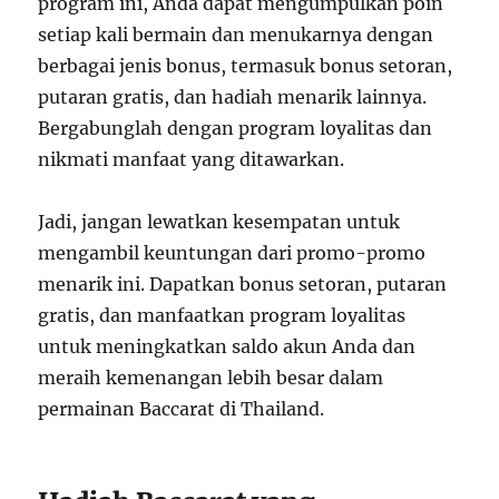
program ini, Anda dapat mengumpulkan poin
setiap kali bermain dan menukarnya dengan
berbagai jenis bonus, termasuk bonus setoran,
putaran gratis, dan hadiah menarik lainnya.
Bergabunglah dengan program loyalitas dan
nikmati manfaat yang ditawarkan.
Jadi, jangan lewatkan kesempatan untuk
mengambil keuntungan dari promo-promo
menarik ini. Dapatkan bonus setoran, putaran
gratis, dan manfaatkan program loyalitas
untuk meningkatkan saldo akun Anda dan
meraih kemenangan lebih besar dalam
permainan Baccarat di Thailand.