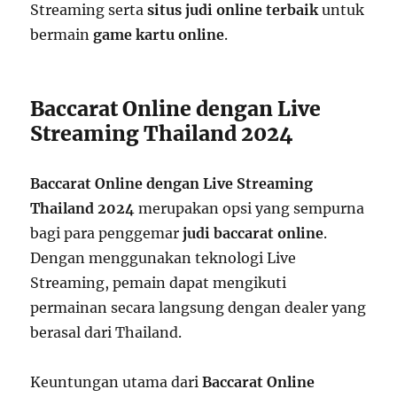
Streaming serta
situs judi online terbaik
untuk
bermain
game kartu online
.
Baccarat Online dengan Live
Streaming Thailand 2024
Baccarat Online dengan Live Streaming
Thailand 2024
merupakan opsi yang sempurna
bagi para penggemar
judi baccarat online
.
Dengan menggunakan teknologi Live
Streaming, pemain dapat mengikuti
permainan secara langsung dengan dealer yang
berasal dari Thailand.
Keuntungan utama dari
Baccarat Online