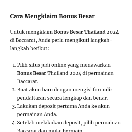
Cara Mengklaim Bonus Besar
Untuk mengklaim
Bonus Besar
Thailand 2024
di Baccarat, Anda perlu mengikuti langkah-
langkah berikut:
Pilih situs judi online yang menawarkan
Bonus Besar
Thailand 2024 di permainan
Baccarat.
Buat akun baru dengan mengisi formulir
pendaftaran secara lengkap dan benar.
Lakukan deposit pertama Anda ke akun
permainan Anda.
Setelah melakukan deposit, pilih permainan
Baccarat dan mulai bermain.