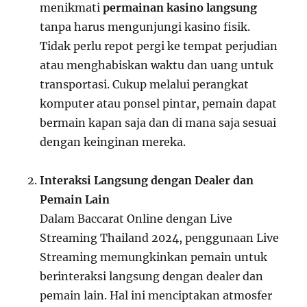
menikmati
permainan kasino langsung
tanpa harus mengunjungi kasino fisik.
Tidak perlu repot pergi ke tempat perjudian
atau menghabiskan waktu dan uang untuk
transportasi. Cukup melalui perangkat
komputer atau ponsel pintar, pemain dapat
bermain kapan saja dan di mana saja sesuai
dengan keinginan mereka.
Interaksi Langsung dengan Dealer dan
Pemain Lain
Dalam Baccarat Online dengan Live
Streaming Thailand 2024, penggunaan Live
Streaming memungkinkan pemain untuk
berinteraksi langsung dengan dealer dan
pemain lain. Hal ini menciptakan atmosfer