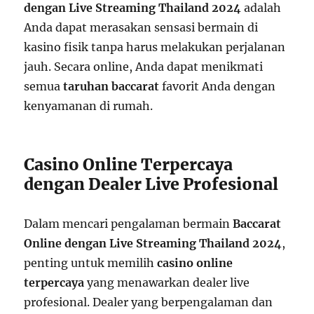
dengan Live Streaming Thailand 2024
adalah
Anda dapat merasakan sensasi bermain di
kasino fisik tanpa harus melakukan perjalanan
jauh. Secara online, Anda dapat menikmati
semua
taruhan baccarat
favorit Anda dengan
kenyamanan di rumah.
Casino Online Terpercaya
dengan Dealer Live Profesional
Dalam mencari pengalaman bermain
Baccarat
Online dengan Live Streaming Thailand 2024
,
penting untuk memilih
casino online
terpercaya
yang menawarkan dealer live
profesional. Dealer yang berpengalaman dan