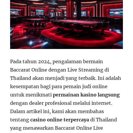
Pada tahun 2024, pengalaman bermain
Baccarat Online dengan Live Streaming di
Thailand akan menjadi yang terbaik. Ini adalah
kesempatan bagi para pemain judi online
untuk menikmati
permainan kasino langsung
dengan dealer profesional melalui internet.
Dalam artikel ini, kami akan membahas
tentang
casino online terpercaya
di Thailand
yang menawarkan Baccarat Online Live