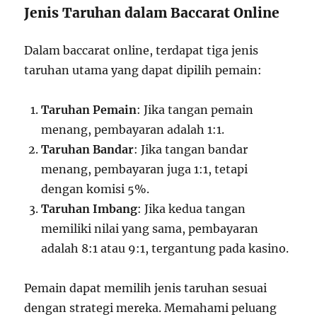
Jenis Taruhan dalam Baccarat Online
Dalam baccarat online, terdapat tiga jenis
taruhan utama yang dapat dipilih pemain:
Taruhan Pemain
: Jika tangan pemain
menang, pembayaran adalah 1:1.
Taruhan Bandar
: Jika tangan bandar
menang, pembayaran juga 1:1, tetapi
dengan komisi 5%.
Taruhan Imbang
: Jika kedua tangan
memiliki nilai yang sama, pembayaran
adalah 8:1 atau 9:1, tergantung pada kasino.
Pemain dapat memilih jenis taruhan sesuai
dengan strategi mereka. Memahami peluang