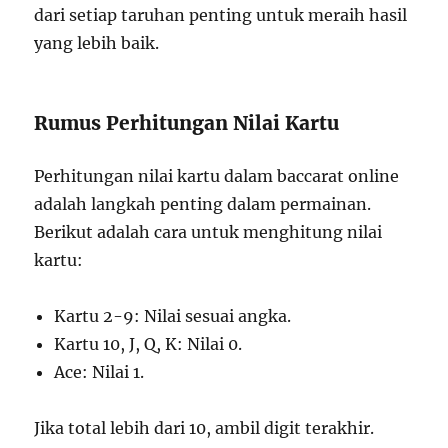
dari setiap taruhan penting untuk meraih hasil
yang lebih baik.
Rumus Perhitungan Nilai Kartu
Perhitungan nilai kartu dalam baccarat online
adalah langkah penting dalam permainan.
Berikut adalah cara untuk menghitung nilai
kartu:
Kartu 2-9: Nilai sesuai angka.
Kartu 10, J, Q, K: Nilai 0.
Ace: Nilai 1.
Jika total lebih dari 10, ambil digit terakhir.