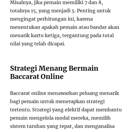
Misalnya, jika pemain memiliki 7 dan 8,
totalnya 15, yang menjadi 5. Penting untuk
mengingat perhitungan ini, karena
menentukan apakah pemain atau bandar akan
menarik kartu ketiga, tergantung pada total
nilai yang telah dicapai.
Strategi Menang Bermain
Baccarat Online
Baccarat online menawarkan peluang menarik
bagi pemain untuk menerapkan strategi
tertentu. Strategi yang efektif dapat membantu
pemain mengelola modal mereka, memilih
sistem taruhan yang tepat, dan menganalisa