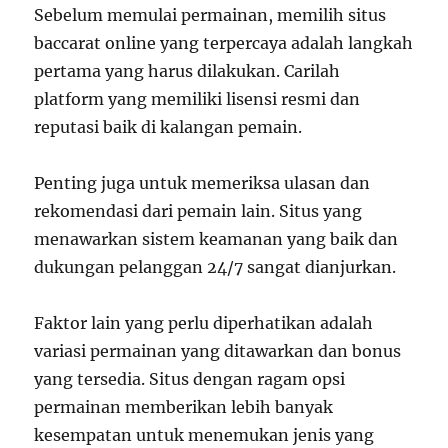
Sebelum memulai permainan, memilih situs
baccarat online yang terpercaya adalah langkah
pertama yang harus dilakukan. Carilah
platform yang memiliki lisensi resmi dan
reputasi baik di kalangan pemain.
Penting juga untuk memeriksa ulasan dan
rekomendasi dari pemain lain. Situs yang
menawarkan sistem keamanan yang baik dan
dukungan pelanggan 24/7 sangat dianjurkan.
Faktor lain yang perlu diperhatikan adalah
variasi permainan yang ditawarkan dan bonus
yang tersedia. Situs dengan ragam opsi
permainan memberikan lebih banyak
kesempatan untuk menemukan jenis yang