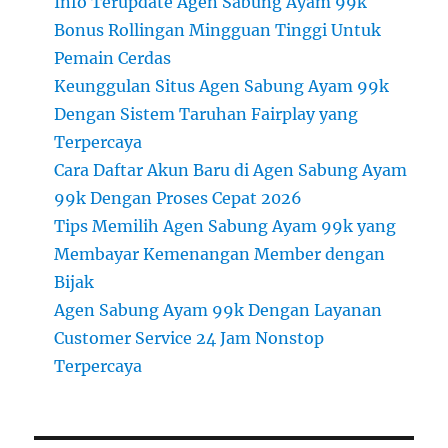
Info Terupdate Agen Sabung Ayam 99k
Bonus Rollingan Mingguan Tinggi Untuk
Pemain Cerdas
Keunggulan Situs Agen Sabung Ayam 99k
Dengan Sistem Taruhan Fairplay yang
Terpercaya
Cara Daftar Akun Baru di Agen Sabung Ayam
99k Dengan Proses Cepat 2026
Tips Memilih Agen Sabung Ayam 99k yang
Membayar Kemenangan Member dengan
Bijak
Agen Sabung Ayam 99k Dengan Layanan
Customer Service 24 Jam Nonstop
Terpercaya