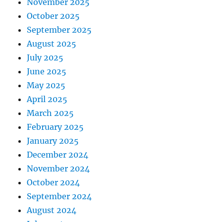
November 2025
October 2025
September 2025
August 2025
July 2025
June 2025
May 2025
April 2025
March 2025
February 2025
January 2025
December 2024
November 2024
October 2024
September 2024
August 2024