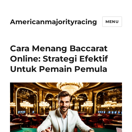
Americanmajorityracing
MENU
Cara Menang Baccarat
Online: Strategi Efektif
Untuk Pemain Pemula