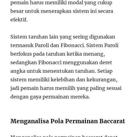
pemain harus memiliki modal yang cukup
besar untuk menerapkan sistem ini secara
efektif.
Sistem taruhan lain yang sering digunakan
termasuk Paroli dan Fibonacci. Sistem Paroli
berfokus pada taruhan ketika menang,
sedangkan Fibonacci menggunakan deret
angka untuk menentukan taruhan. Setiap
sistem memiliki kelebihan dan kekurangan,
jadi pemain harus memilih yang paling sesuai
dengan gaya permainan mereka.
Menganalisa Pola Permainan Baccarat