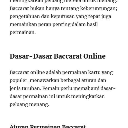
meningkatkan peluang mereka untuk menang.
Baccarat bukan hanya tentang keberuntungan;
pengetahuan dan keputusan yang tepat juga
memainkan peran penting dalam hasil
permainan.
Dasar-Dasar Baccarat Online
Baccarat online adalah permainan kartu yang
populer, menawarkan berbagai aturan dan
jenis taruhan. Pemain perlu memahami dasar-
dasar permainan ini untuk meningkatkan
peluang menang.
Aturan Permainan Baccarat