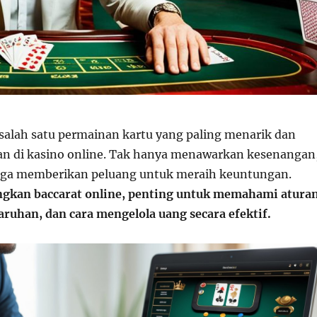
 salah satu permainan kartu yang paling menarik dan
n di kasino online. Tak hanya menawarkan kesenangan
juga memberikan peluang untuk meraih keuntungan.
kan baccarat online, penting untuk memahami atura
taruhan, dan cara mengelola uang secara efektif.