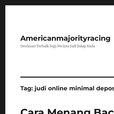
Americanmajorityracing
Destinasi Terbaik bagi Pecinta Judi Balap Kuda
Tag:
judi online minimal depo
Cara Menang Bacc