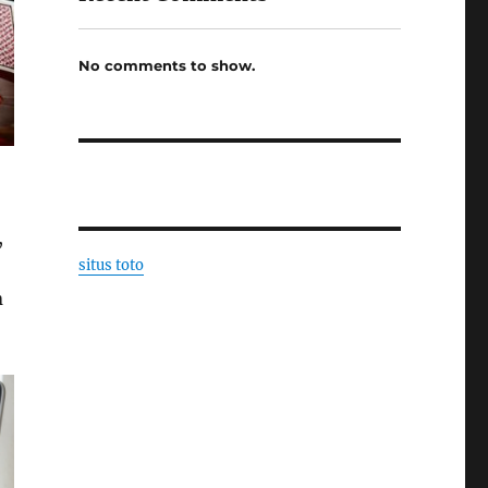
No comments to show.
,
situs toto
n