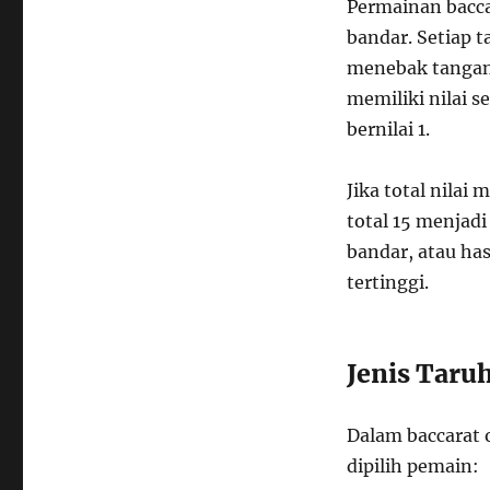
Permainan bacca
bandar. Setiap 
menebak tangan 
memiliki nilai s
bernilai 1.
Jika total nilai 
total 15 menjad
bandar, atau ha
tertinggi.
Jenis Taru
Dalam baccarat o
dipilih pemain: