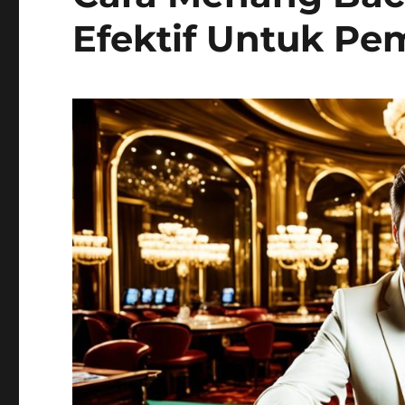
Efektif Untuk P