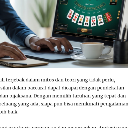
li terjebak dalam mitos dan teori yang tidak perlu,
silan dalam baccarat dapat dicapai dengan pendekatan
dan bijaksana. Dengan memilih taruhan yang tepat dan
eluang yang ada, siapa pun bisa menikmati pengalama
ih baik.
i cara kerja permainan dan menerapkan strategi yang