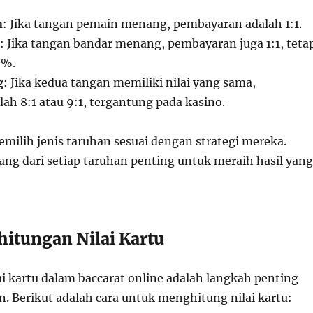
n
: Jika tangan pemain menang, pembayaran adalah 1:1.
: Jika tangan bandar menang, pembayaran juga 1:1, teta
5%.
g
: Jika kedua tangan memiliki nilai yang sama,
ah 8:1 atau 9:1, tergantung pada kasino.
milih jenis taruhan sesuai dengan strategi mereka.
g dari setiap taruhan penting untuk meraih hasil yang
itungan Nilai Kartu
ai kartu dalam baccarat online adalah langkah penting
. Berikut adalah cara untuk menghitung nilai kartu: