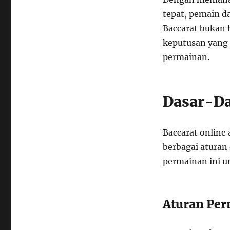
tepat, pemain 
Baccarat bukan
keputusan yang 
permainan.
Dasar-Da
Baccarat online
berbagai aturan
permainan ini 
Aturan Per