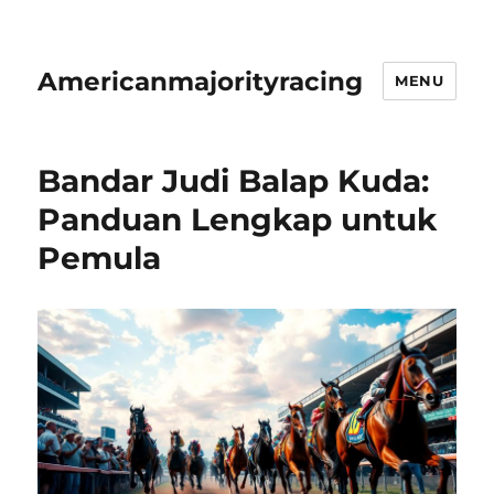
Americanmajorityracing
MENU
Bandar Judi Balap Kuda:
Panduan Lengkap untuk
Pemula