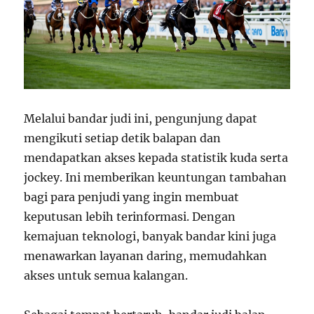
Melalui bandar judi ini, pengunjung dapat
mengikuti setiap detik balapan dan
mendapatkan akses kepada statistik kuda serta
jockey. Ini memberikan keuntungan tambahan
bagi para penjudi yang ingin membuat
keputusan lebih terinformasi. Dengan
kemajuan teknologi, banyak bandar kini juga
menawarkan layanan daring, memudahkan
akses untuk semua kalangan.