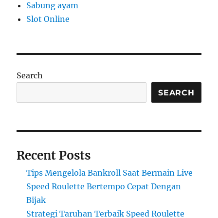
Sabung ayam
Slot Online
Search
SEARCH
Recent Posts
Tips Mengelola Bankroll Saat Bermain Live
Speed Roulette Bertempo Cepat Dengan
Bijak
Strategi Taruhan Terbaik Speed Roulette