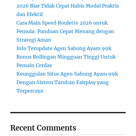
2026 Biar Tidak Cepat Habis Modal Praktis
dan Efektif
Cara Main Speed Roulette 2026 untuk
Pemula: Panduan Cepat Menang dengan
Strategi Aman
Info Terupdate Agen Sabung Ayam 99k
Bonus Rollingan Mingguan Tinggi Untuk
Pemain Cerdas
Keunggulan Situs Agen Sabung Ayam 99k
Dengan Sistem Taruhan Fairplay yang
Terpercaya
Recent Comments