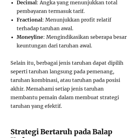
Decimal
: Angka yang menunjukkan total
pembayaran termasuk tarif.
Fractional
: Menunjukkan profit relatif
terhadap taruhan awal.
Moneyline
: Mengindikasikan seberapa besar
keuntungan dari taruhan awal.
Selain itu, berbagai jenis taruhan dapat dipilih
seperti taruhan langsung pada pemenang,
taruhan kombinasi, atau taruhan pada posisi
akhir. Memahami setiap jenis taruhan
membantu pemain dalam membuat strategi
taruhan yang efektif.
Strategi Bertaruh pada Balap