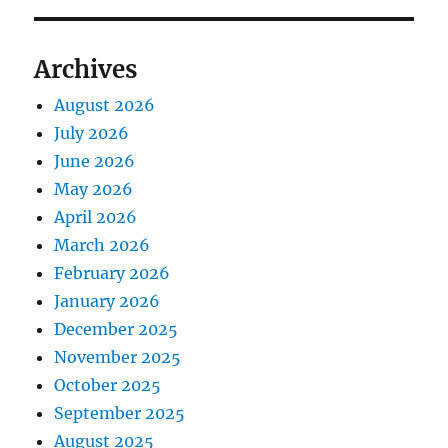
t
s
i
t
Archives
:
o
August 2026
n
July 2026
June 2026
May 2026
April 2026
March 2026
February 2026
January 2026
December 2025
November 2025
October 2025
September 2025
August 2025