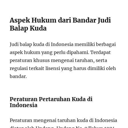
Aspek Hukum dari Bandar Judi
Balap Kuda
Judi balap kuda di Indonesia memiliki berbagai
aspek hukum yang perlu dipahami. Terdapat
peraturan khusus mengenai taruhan, serta
regulasi terkait lisensi yang harus dimiliki oleh
bandar.
Peraturan Pertaruhan Kuda di
Indonesia
Peraturan mengenai taruhan kuda di Indonesia