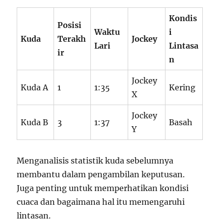
Kondis
Posisi
Waktu
i
Kuda
Terakh
Jockey
Lari
Lintasa
ir
n
Jockey
Kuda A
1
1:35
Kering
X
Jockey
Kuda B
3
1:37
Basah
Y
Menganalisis statistik kuda sebelumnya
membantu dalam pengambilan keputusan.
Juga penting untuk memperhatikan kondisi
cuaca dan bagaimana hal itu memengaruhi
lintasan.