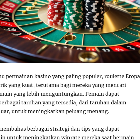
tu permainan kasino yang paling populer, roulette Eropa
arik yang kuat, terutama bagi mereka yang mencari
main yang lebih menguntungkan. Pemain dapat
rbagai taruhan yang tersedia, dari taruhan dalam
luar, untuk meningkatkan peluang menang.
 membahas berbagai strategi dan tips yang dapat
in untuk meningkatkan winrate mereka saat bermain