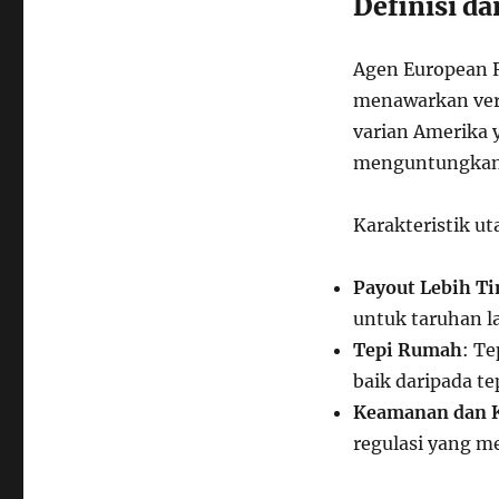
Definisi d
Agen European R
menawarkan vers
varian Amerika 
menguntungkan 
Karakteristik ut
Payout Lebih Ti
untuk taruhan l
Tepi Rumah
: Te
baik daripada t
Keamanan dan 
regulasi yang m