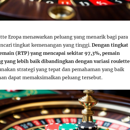
tte Eropa menawarkan peluang yang menarik bagi para
ncari tingkat kemenangan yang tinggi.
Dengan tingkat
emain (RTP) yang mencapai sekitar 97,3%, pemain
g yang lebih baik dibandingkan dengan variasi roulette
akan strategi yang tepat dan pemahaman yang baik
nan dapat memaksimalkan peluang tersebut.