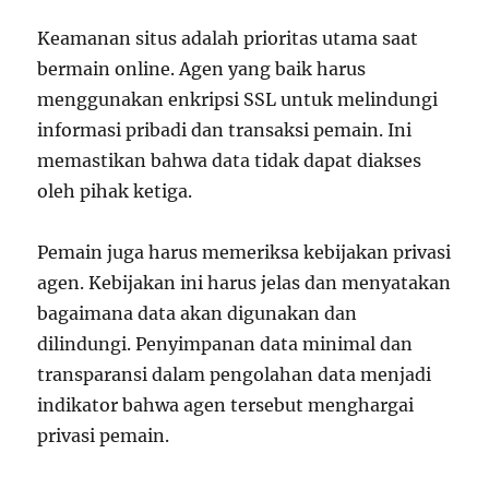
Keamanan situs adalah prioritas utama saat
bermain online. Agen yang baik harus
menggunakan enkripsi SSL untuk melindungi
informasi pribadi dan transaksi pemain. Ini
memastikan bahwa data tidak dapat diakses
oleh pihak ketiga.
Pemain juga harus memeriksa kebijakan privasi
agen. Kebijakan ini harus jelas dan menyatakan
bagaimana data akan digunakan dan
dilindungi. Penyimpanan data minimal dan
transparansi dalam pengolahan data menjadi
indikator bahwa agen tersebut menghargai
privasi pemain.