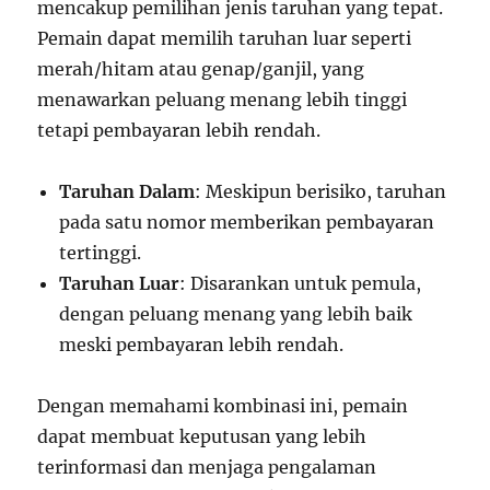
mencakup pemilihan jenis taruhan yang tepat.
Pemain dapat memilih taruhan luar seperti
merah/hitam atau genap/ganjil, yang
menawarkan peluang menang lebih tinggi
tetapi pembayaran lebih rendah.
Taruhan Dalam
: Meskipun berisiko, taruhan
pada satu nomor memberikan pembayaran
tertinggi.
Taruhan Luar
: Disarankan untuk pemula,
dengan peluang menang yang lebih baik
meski pembayaran lebih rendah.
Dengan memahami kombinasi ini, pemain
dapat membuat keputusan yang lebih
terinformasi dan menjaga pengalaman