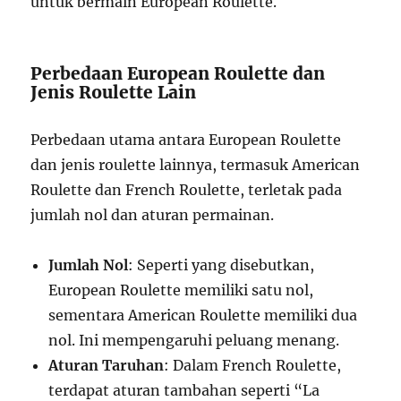
untuk bermain European Roulette.
Perbedaan European Roulette dan
Jenis Roulette Lain
Perbedaan utama antara European Roulette
dan jenis roulette lainnya, termasuk American
Roulette dan French Roulette, terletak pada
jumlah nol dan aturan permainan.
Jumlah Nol
: Seperti yang disebutkan,
European Roulette memiliki satu nol,
sementara American Roulette memiliki dua
nol. Ini mempengaruhi peluang menang.
Aturan Taruhan
: Dalam French Roulette,
terdapat aturan tambahan seperti “La