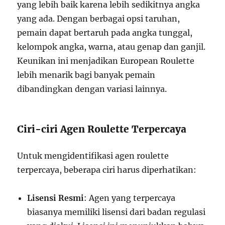
yang lebih baik karena lebih sedikitnya angka
yang ada. Dengan berbagai opsi taruhan,
pemain dapat bertaruh pada angka tunggal,
kelompok angka, warna, atau genap dan ganjil.
Keunikan ini menjadikan European Roulette
lebih menarik bagi banyak pemain
dibandingkan dengan variasi lainnya.
Ciri-ciri Agen Roulette Terpercaya
Untuk mengidentifikasi agen roulette
terpercaya, beberapa ciri harus diperhatikan:
Lisensi Resmi
: Agen yang terpercaya
biasanya memiliki lisensi dari badan regulasi