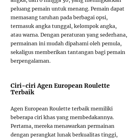
peluang pemain untuk menang. Pemain dapat
memasang taruhan pada berbagai opsi,
termasuk angka tunggal, kelompok angka,
atau warna. Dengan peraturan yang sederhana,
permainan ini mudah dipahami oleh pemula,
sekaligus memberikan tantangan bagi pemain
berpengalaman.
Ciri-ciri Agen European Roulette
Terbaik
Agen European Roulette terbaik memiliki
beberapa ciri khas yang membedakannya.
Pertama, mereka menawarkan permainan
dengan perangkat lunak berkualitas tinggi,