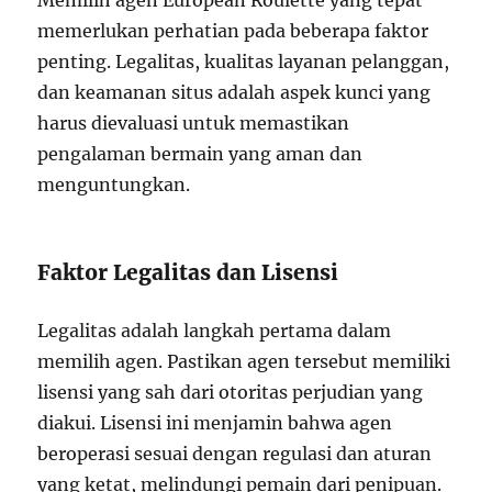
memerlukan perhatian pada beberapa faktor
penting. Legalitas, kualitas layanan pelanggan,
dan keamanan situs adalah aspek kunci yang
harus dievaluasi untuk memastikan
pengalaman bermain yang aman dan
menguntungkan.
Faktor Legalitas dan Lisensi
Legalitas adalah langkah pertama dalam
memilih agen. Pastikan agen tersebut memiliki
lisensi yang sah dari otoritas perjudian yang
diakui. Lisensi ini menjamin bahwa agen
beroperasi sesuai dengan regulasi dan aturan
yang ketat, melindungi pemain dari penipuan.