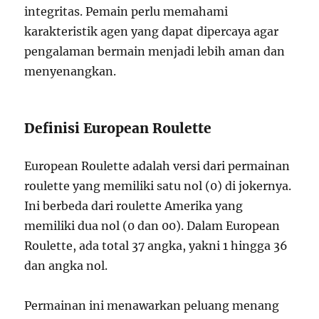
integritas. Pemain perlu memahami
karakteristik agen yang dapat dipercaya agar
pengalaman bermain menjadi lebih aman dan
menyenangkan.
Definisi European Roulette
European Roulette adalah versi dari permainan
roulette yang memiliki satu nol (0) di jokernya.
Ini berbeda dari roulette Amerika yang
memiliki dua nol (0 dan 00). Dalam European
Roulette, ada total 37 angka, yakni 1 hingga 36
dan angka nol.
Permainan ini menawarkan peluang menang