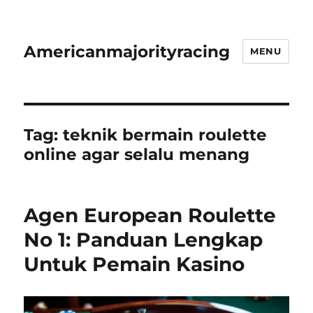
Americanmajorityracing
MENU
Tag:
teknik bermain roulette
online agar selalu menang
Agen European Roulette
No 1: Panduan Lengkap
Untuk Pemain Kasino