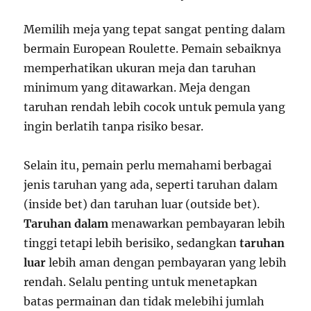
Memilih meja yang tepat sangat penting dalam
bermain European Roulette. Pemain sebaiknya
memperhatikan ukuran meja dan taruhan
minimum yang ditawarkan. Meja dengan
taruhan rendah lebih cocok untuk pemula yang
ingin berlatih tanpa risiko besar.
Selain itu, pemain perlu memahami berbagai
jenis taruhan yang ada, seperti taruhan dalam
(inside bet) dan taruhan luar (outside bet).
Taruhan dalam
menawarkan pembayaran lebih
tinggi tetapi lebih berisiko, sedangkan
taruhan
luar
lebih aman dengan pembayaran yang lebih
rendah. Selalu penting untuk menetapkan
batas permainan dan tidak melebihi jumlah