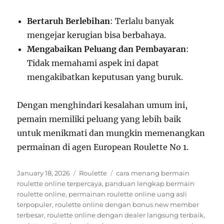
Bertaruh Berlebihan
: Terlalu banyak
mengejar kerugian bisa berbahaya.
Mengabaikan Peluang dan Pembayaran
:
Tidak memahami aspek ini dapat
mengakibatkan keputusan yang buruk.
Dengan menghindari kesalahan umum ini,
pemain memiliki peluang yang lebih baik
untuk menikmati dan mungkin memenangkan
permainan di agen European Roulette No 1.
P
C
T
January 18, 2026
Roulette
cara menang bermain
o
a
a
roulette online terpercaya
,
panduan lengkap bermain
s
t
g
roulette online
,
permainan roulette online uang asli
t
e
s
terpopuler
,
roulette online dengan bonus new member
e
g
terbesar
,
roulette online dengan dealer langsung terbaik
,