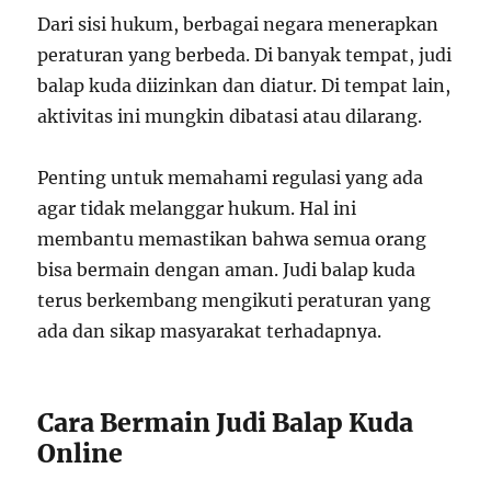
Dari sisi hukum, berbagai negara menerapkan
peraturan yang berbeda. Di banyak tempat, judi
balap kuda diizinkan dan diatur. Di tempat lain,
aktivitas ini mungkin dibatasi atau dilarang.
Penting untuk memahami regulasi yang ada
agar tidak melanggar hukum. Hal ini
membantu memastikan bahwa semua orang
bisa bermain dengan aman. Judi balap kuda
terus berkembang mengikuti peraturan yang
ada dan sikap masyarakat terhadapnya.
Cara Bermain Judi Balap Kuda
Online