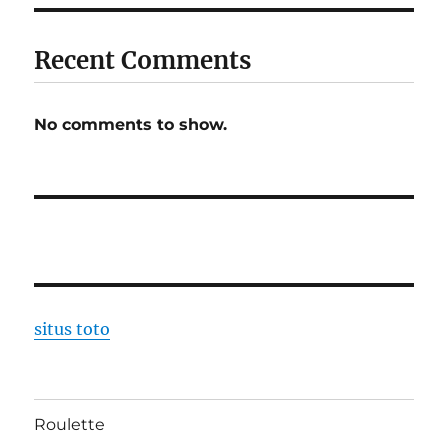
Recent Comments
No comments to show.
situs toto
Roulette