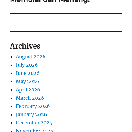
s
g
t
t
a
p
:
o
t
s
i
t
Archives
:
o
August 2026
n
July 2026
June 2026
May 2026
April 2026
March 2026
February 2026
January 2026
December 2025
November 2025