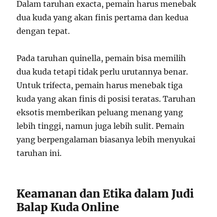
Dalam taruhan exacta, pemain harus menebak
dua kuda yang akan finis pertama dan kedua
dengan tepat.
Pada taruhan quinella, pemain bisa memilih
dua kuda tetapi tidak perlu urutannya benar.
Untuk trifecta, pemain harus menebak tiga
kuda yang akan finis di posisi teratas. Taruhan
eksotis memberikan peluang menang yang
lebih tinggi, namun juga lebih sulit. Pemain
yang berpengalaman biasanya lebih menyukai
taruhan ini.
Keamanan dan Etika dalam Judi
Balap Kuda Online