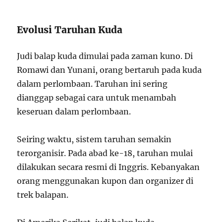
Evolusi Taruhan Kuda
Judi balap kuda dimulai pada zaman kuno. Di
Romawi dan Yunani, orang bertaruh pada kuda
dalam perlombaan. Taruhan ini sering
dianggap sebagai cara untuk menambah
keseruan dalam perlombaan.
Seiring waktu, sistem taruhan semakin
terorganisir. Pada abad ke-18, taruhan mulai
dilakukan secara resmi di Inggris. Kebanyakan
orang menggunakan kupon dan organizer di
trek balapan.