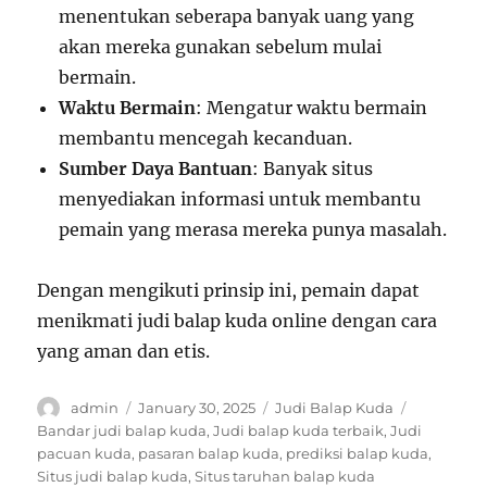
menentukan seberapa banyak uang yang
akan mereka gunakan sebelum mulai
bermain.
Waktu Bermain
: Mengatur waktu bermain
membantu mencegah kecanduan.
Sumber Daya Bantuan
: Banyak situs
menyediakan informasi untuk membantu
pemain yang merasa mereka punya masalah.
Dengan mengikuti prinsip ini, pemain dapat
menikmati judi balap kuda online dengan cara
yang aman dan etis.
A
P
C
T
admin
January 30, 2025
Judi Balap Kuda
u
o
a
a
Bandar judi balap kuda
,
Judi balap kuda terbaik
,
Judi
t
s
t
g
pacuan kuda
,
pasaran balap kuda
,
prediksi balap kuda
,
h
t
e
s
Situs judi balap kuda
,
Situs taruhan balap kuda