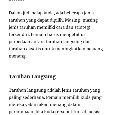
Dalam judi balap kuda, ada beberapa jenis
taruhan yang dapat dipilih. Masing-masing
jenis taruhan memiliki cara dan strategi
tersendiri. Pemain harus mengetahui
perbedaan antara taruhan langsung dan
taruhan eksotis untuk meningkatkan peluang
menang.
Taruhan Langsung
Taruhan langsung adalah jenis taruhan yang
paling sederhana. Pemain memilih kuda yang
mereka yakini akan menang dalam
perlombaan. Jika kuda tersebut finis di posisi