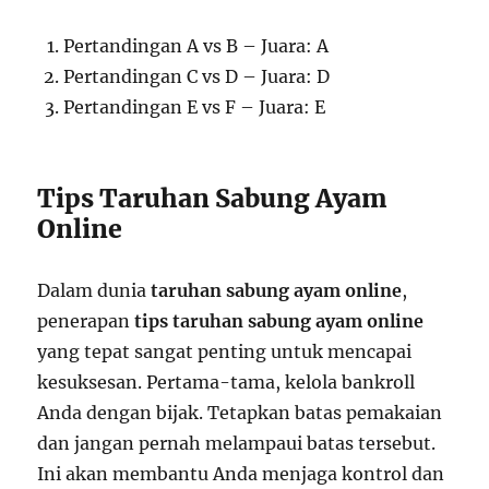
Pertandingan A vs B – Juara: A
Pertandingan C vs D – Juara: D
Pertandingan E vs F – Juara: E
Tips Taruhan Sabung Ayam
Online
Dalam dunia
taruhan sabung ayam online
,
penerapan
tips taruhan sabung ayam online
yang tepat sangat penting untuk mencapai
kesuksesan. Pertama-tama, kelola bankroll
Anda dengan bijak. Tetapkan batas pemakaian
dan jangan pernah melampaui batas tersebut.
Ini akan membantu Anda menjaga kontrol dan