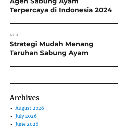
Agen Sabung Ayam
P
r
Terpercaya di Indonesia 2024
s
e
t
v
i
n
NEXT
o
Strategi Mudah Menang
N
a
u
e
Taruhan Sabung Ayam
s
v
x
p
t
i
o
p
s
g
o
t
s
a
Archives
:
t
t
:
August 2026
July 2026
i
June 2026