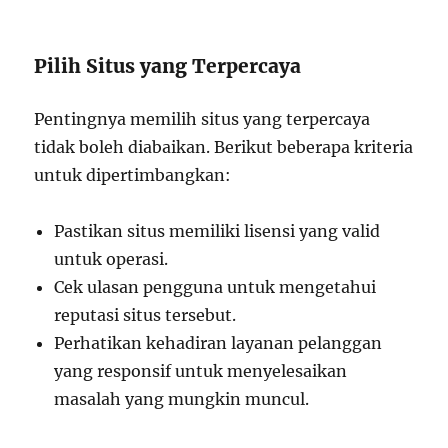
Pilih Situs yang Terpercaya
Pentingnya memilih situs yang terpercaya
tidak boleh diabaikan. Berikut beberapa kriteria
untuk dipertimbangkan:
Pastikan situs memiliki lisensi yang valid
untuk operasi.
Cek ulasan pengguna untuk mengetahui
reputasi situs tersebut.
Perhatikan kehadiran layanan pelanggan
yang responsif untuk menyelesaikan
masalah yang mungkin muncul.