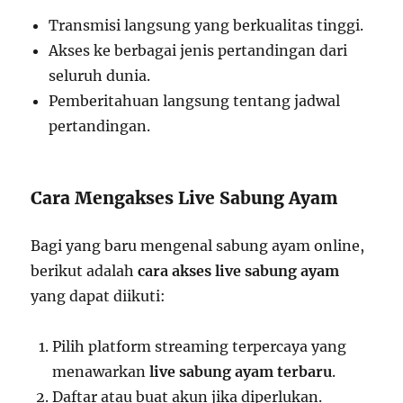
Transmisi langsung yang berkualitas tinggi.
Akses ke berbagai jenis pertandingan dari
seluruh dunia.
Pemberitahuan langsung tentang jadwal
pertandingan.
Cara Mengakses Live Sabung Ayam
Bagi yang baru mengenal sabung ayam online,
berikut adalah
cara akses live sabung ayam
yang dapat diikuti:
Pilih platform streaming terpercaya yang
menawarkan
live sabung ayam terbaru
.
Daftar atau buat akun jika diperlukan.