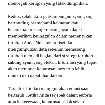
mencegah kerugian yang tidak diinginkan.
Kedua, selalu ikuti perkembangan ayam yang
bertanding. Memahami kekuatan dan
kelemahan masing-masing ayam dapat
memberikan keunggulan dalam menentukan
taruhan Anda. Melakukan riset dan
mengumpulkan data sebelum memasang
taruhan menjadi bagian dari
strategi taruhan
sabung ayam
yang efektif. Informasi yang tepat
akan membuat keputusan bertaruh lebih
mudah dan dapat diandalkan.
Terakhir, hindari menggunakan emosi saat
bertaruh. Ketika Anda terjebak dalam euforia
atau kekecewaan, keputusan tidak selalu